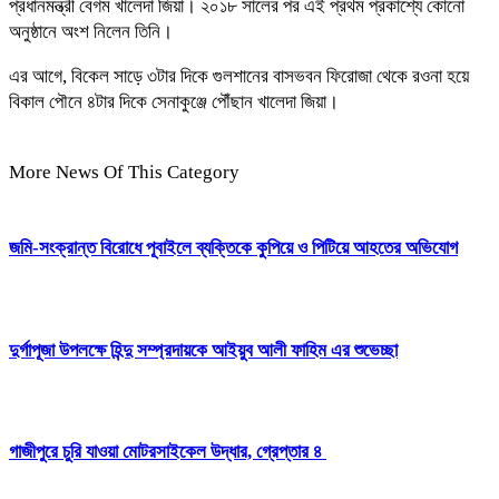
প্রধানমন্ত্রী বেগম খালেদা জিয়া। ২০১৮ সালের পর এই প্রথম প্রকাশ্যে কোনো
অনুষ্ঠানে অংশ নিলেন তিনি।
এর আগে, বিকেল সাড়ে ৩টার দিকে গুলশানের বাসভবন ফিরোজা থেকে রওনা হয়ে
বিকাল পৌনে ৪টার দিকে সেনাকুঞ্জে পৌঁছান খালেদা জিয়া।
More News Of This Category
জমি-সংক্রান্ত বিরোধে পূবাইলে ব্যক্তিকে কুপিয়ে ও পিটিয়ে আহতের অভিযোগ
দুর্গাপূজা উপলক্ষে হিন্দু সম্প্রদায়কে আইয়ুব আলী ফাহিম এর শুভেচ্ছা
গাজীপুরে চুরি যাওয়া মোটরসাইকেল উদ্ধার, গ্রেপ্তার ৪