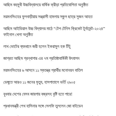
আছিম বহুমুখী উচ্চবিদ্যালয়ে বার্ষিক ক্রীড়া প্রতিযোগিতা অনুষ্ঠিত
ময়মনসিংহের ফুলবাড়ীয়ায় সন্ত্রাসী হামলায় স্কুল ছাত্র সুজন আহত
আছিম আইডিয়াল উচ্চ বিদ্যালয় মাঠে “টেপ টেনিস ক্রিকেট টুর্নামেন্ট-২০২৪”
ফাইনাল খেলা অনুষ্ঠিত
লাখ ভোটের ব্যবধানে জয়ী হলেন ইকরামুল হক টিটু
জাগ্রত আছিম গ্রন্থাগার এর ৭ম প্রতিষ্ঠাবার্ষিকী উৎযাপন
ময়মনসিংহের ৬ আসনে ১১ স্বতন্ত্র প্রার্থীর মনোনয়ন বাতিল
ডেঙ্গুতে আরও ১১ জনের মৃত্যু, হাসপাতালে ভর্তি ২৯০৫
বুধবার দেশের যেসব জায়গায় বজ্রসহ বৃষ্টি হতে পারে!
প্রধানমন্ত্রী শেখ হাসিনার সঙ্গে সেলফি তুললেন জো বাইডেন