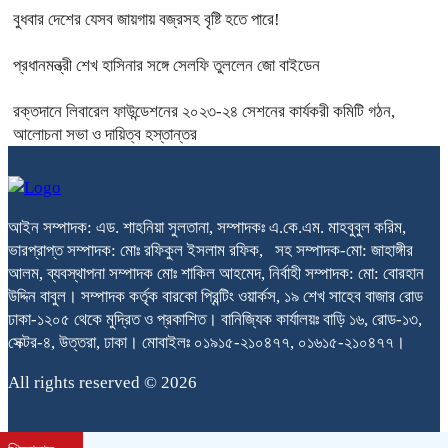
বুধবার দেশের যেসব জায়গায় বজ্রসহ বৃষ্টি হতে পারে!
প্রধানমন্ত্রী শেখ হাসিনার সঙ্গে সেলফি তুললেন জো বাইডেন
রক্তদানে লিবারেল ফাউন্ডেশনের ২০২৩-২৪ সেশনের কার্যকরী কমিটি গঠন,
আলোচনা সভা ও দায়িত্ব হস্তান্তর
আইন সম্পাদক: এড. শাহনিয়া সুলতানা, সম্পাদকঃ এ.কে.এম. মাহবুবুল করিম,
ভারপ্রাপ্ত সম্পাদক: মোঃ রফিকুল ইসলাম রফিক, সহ সম্পাদক-মো: জাহাঙ্গীর
আলম, ব্যবস্থাপনা সম্পাদক মোঃ শাকিল আহমেদ, নির্বাহী সম্পাদক: মো: বোরহান
উদ্দিন বাবুল। সম্পাদক কর্তৃক বারকো প্রিন্টিং ওয়ার্কস, ১৯ শেখ সাহেব বাজার রোড
ঢাকা-১২০৫ থেকে মুদ্রিত ও প্রকাশিত। বানিজ্যিক কার্যালয়ঃ বাড়ি ১৬, রোড-১৩,
সেক্টর-৪, উত্তরা, ঢাকা। মোবাইলঃ ০১৯১৫-২১০৪৭৭, ০১৬১৫-২১০৪৭৭।
All rights reserved © 2026