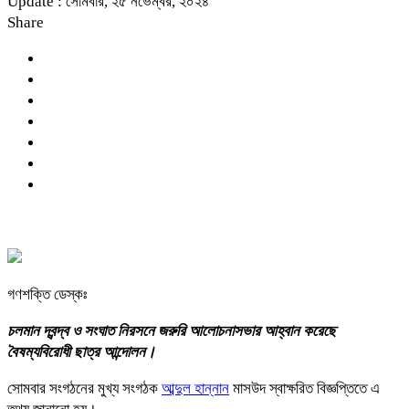
Update : সোমবার, ২৫ নভেম্বর, ২০২৪
Share
গণশক্তি ডেস্কঃ
চলমান দ্বন্দ্ব ও সংঘাত নিরসনে জরুরি আলোচনাসভার আহ্বান করেছে
বৈষম্যবিরোধী ছাত্র আন্দোলন।
সোমবার সংগঠনের মুখ্য সংগঠক
আব্দুল হান্নান
মাসউদ স্বাক্ষরিত বিজ্ঞপ্তিতে এ