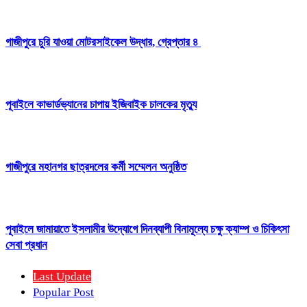
গাজীপুরে চুরি যাওয়া মোটরসাইকেল উদ্ধার, গ্রেপ্তার ৪
পূবাইলে কাভার্ডভ্যানের চাপায় ইজিবাইক চালকের মৃত্যু
গাজীপুরে মহানগর ছাত্রদলের কর্মী সম্মেলন অনুষ্ঠিত
পূবাইলে জামায়াতে ইসলামীর উদ্যোগে দিনব্যাপী বিনামূল্যে চক্ষু ক্যাম্প ও চিকিৎসা
সেবা প্রধান
Last Update
Popular Post