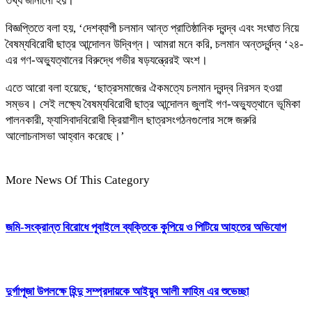
তথ্য জানানো হয়।
বিজ্ঞপ্তিতে বলা হয়, ‘দেশব্যাপী চলমান আন্ত প্রাতিষ্ঠানিক দ্বন্দ্ব এবং সংঘাত নিয়ে
বৈষম্যবিরোধী ছাত্র আন্দোলন উদ্বিগ্ন। আমরা মনে করি, চলমান অন্তর্দ্বন্দ্ব ‘২৪-
এর গণ-অভ্যুত্থানের বিরুদ্ধে গভীর ষড়যন্ত্রেরই অংশ।
এতে আরো বলা হয়েছে, ‘ছাত্রসমাজের ঐকমত্যে চলমান দ্বন্দ্ব নিরসন হওয়া
সম্ভব। সেই লক্ষ্যে বৈষম্যবিরোধী ছাত্র আন্দোলন জুলাই গণ-অভ্যুত্থানে ভূমিকা
পালনকারী, ফ্যাসিবাদবিরোধী ক্রিয়াশীল ছাত্রসংগঠনগুলোর সঙ্গে জরুরি
আলোচনাসভা আহ্বান করেছে।’
More News Of This Category
জমি-সংক্রান্ত বিরোধে পূবাইলে ব্যক্তিকে কুপিয়ে ও পিটিয়ে আহতের অভিযোগ
দুর্গাপূজা উপলক্ষে হিন্দু সম্প্রদায়কে আইয়ুব আলী ফাহিম এর শুভেচ্ছা