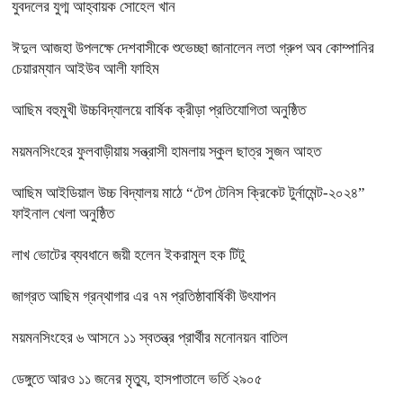
যুবদলের যুগ্ম আহ্বায়ক সোহেল খান
ঈদুল আজহা উপলক্ষে দেশবাসীকে শুভেচ্ছা জানালেন লতা গ্রুপ অব কোম্পানির
চেয়ারম্যান আইউব আলী ফাহিম
আছিম বহুমুখী উচ্চবিদ্যালয়ে বার্ষিক ক্রীড়া প্রতিযোগিতা অনুষ্ঠিত
ময়মনসিংহের ফুলবাড়ীয়ায় সন্ত্রাসী হামলায় স্কুল ছাত্র সুজন আহত
আছিম আইডিয়াল উচ্চ বিদ্যালয় মাঠে “টেপ টেনিস ক্রিকেট টুর্নামেন্ট-২০২৪”
ফাইনাল খেলা অনুষ্ঠিত
লাখ ভোটের ব্যবধানে জয়ী হলেন ইকরামুল হক টিটু
জাগ্রত আছিম গ্রন্থাগার এর ৭ম প্রতিষ্ঠাবার্ষিকী উৎযাপন
ময়মনসিংহের ৬ আসনে ১১ স্বতন্ত্র প্রার্থীর মনোনয়ন বাতিল
ডেঙ্গুতে আরও ১১ জনের মৃত্যু, হাসপাতালে ভর্তি ২৯০৫