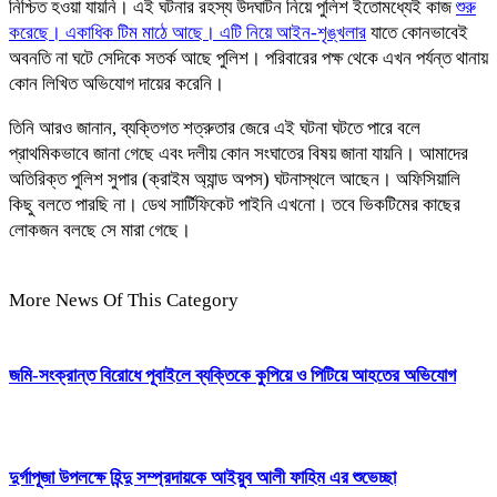
নিশ্চিত হওয়া যায়নি। এই ঘটনার রহস্য উদঘাটন নিয়ে পুলিশ ইতোমধ্যেই কাজ
শুরু
করেছে। একাধিক টিম মাঠে আছে। এটি নিয়ে আইন-শৃঙ্খলার
যাতে কোনভাবেই
অবনতি না ঘটে সেদিকে সতর্ক আছে পুলিশ। পরিবারের পক্ষ থেকে এখন পর্যন্ত থানায়
কোন লিখিত অভিযোগ দায়ের করেনি।
তিনি আরও জানান, ব্যক্তিগত শত্রুতার জেরে এই ঘটনা ঘটতে পারে বলে
প্রাথমিকভাবে জানা গেছে এবং দলীয় কোন সংঘাতের বিষয় জানা যায়নি। আমাদের
অতিরিক্ত পুলিশ সুপার (ক্রাইম অ্যান্ড অপস) ঘটনাস্থলে আছেন। অফিসিয়ালি
কিছু বলতে পারছি না। ডেথ সার্টিফিকেট পাইনি এখনো। তবে ভিকটিমের কাছের
লোকজন বলছে সে মারা গেছে।
More News Of This Category
জমি-সংক্রান্ত বিরোধে পূবাইলে ব্যক্তিকে কুপিয়ে ও পিটিয়ে আহতের অভিযোগ
দুর্গাপূজা উপলক্ষে হিন্দু সম্প্রদায়কে আইয়ুব আলী ফাহিম এর শুভেচ্ছা