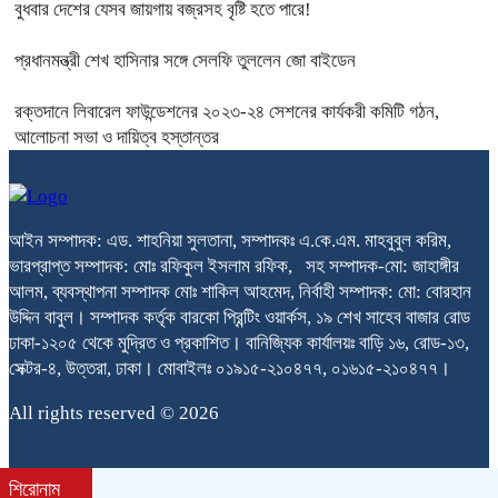
বুধবার দেশের যেসব জায়গায় বজ্রসহ বৃষ্টি হতে পারে!
প্রধানমন্ত্রী শেখ হাসিনার সঙ্গে সেলফি তুললেন জো বাইডেন
রক্তদানে লিবারেল ফাউন্ডেশনের ২০২৩-২৪ সেশনের কার্যকরী কমিটি গঠন,
আলোচনা সভা ও দায়িত্ব হস্তান্তর
আইন সম্পাদক: এড. শাহনিয়া সুলতানা, সম্পাদকঃ এ.কে.এম. মাহবুবুল করিম,
ভারপ্রাপ্ত সম্পাদক: মোঃ রফিকুল ইসলাম রফিক, সহ সম্পাদক-মো: জাহাঙ্গীর
আলম, ব্যবস্থাপনা সম্পাদক মোঃ শাকিল আহমেদ, নির্বাহী সম্পাদক: মো: বোরহান
উদ্দিন বাবুল। সম্পাদক কর্তৃক বারকো প্রিন্টিং ওয়ার্কস, ১৯ শেখ সাহেব বাজার রোড
ঢাকা-১২০৫ থেকে মুদ্রিত ও প্রকাশিত। বানিজ্যিক কার্যালয়ঃ বাড়ি ১৬, রোড-১৩,
সেক্টর-৪, উত্তরা, ঢাকা। মোবাইলঃ ০১৯১৫-২১০৪৭৭, ০১৬১৫-২১০৪৭৭।
All rights reserved © 2026
শিরোনাম
bdit.com.bd