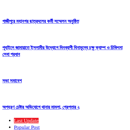
গাজীপুরে মহানগর ছাত্রদলের কর্মী সম্মেলন অনুষ্ঠিত
পূবাইলে জামায়াতে ইসলামীর উদ্যোগে দিনব্যাপী বিনামূল্যে চক্ষু ক্যাম্প ও চিকিৎসা
সেবা প্রধান
সভা সমাবেশ
অপহরণ চেষ্টার অভিযোগে থানায় মামলা, গ্রেপ্তার ২
Last Update
Popular Post