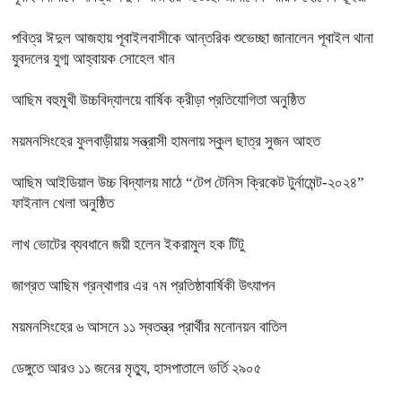
পবিত্র ঈদুল আজহায় পূবাইলবাসীকে আন্তরিক শুভেচ্ছা জানালেন পূবাইল থানা
যুবদলের যুগ্ম আহ্বায়ক সোহেল খান
আছিম বহুমুখী উচ্চবিদ্যালয়ে বার্ষিক ক্রীড়া প্রতিযোগিতা অনুষ্ঠিত
ময়মনসিংহের ফুলবাড়ীয়ায় সন্ত্রাসী হামলায় স্কুল ছাত্র সুজন আহত
আছিম আইডিয়াল উচ্চ বিদ্যালয় মাঠে “টেপ টেনিস ক্রিকেট টুর্নামেন্ট-২০২৪”
ফাইনাল খেলা অনুষ্ঠিত
লাখ ভোটের ব্যবধানে জয়ী হলেন ইকরামুল হক টিটু
জাগ্রত আছিম গ্রন্থাগার এর ৭ম প্রতিষ্ঠাবার্ষিকী উৎযাপন
ময়মনসিংহের ৬ আসনে ১১ স্বতন্ত্র প্রার্থীর মনোনয়ন বাতিল
ডেঙ্গুতে আরও ১১ জনের মৃত্যু, হাসপাতালে ভর্তি ২৯০৫