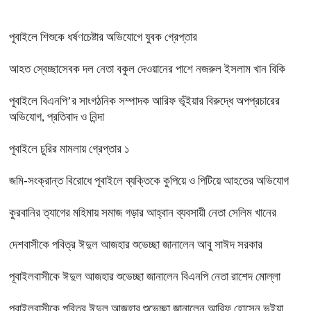
পূবাইলে শিশুকে ধর্ষণচেষ্টার অভিযোগে যুবক গ্রেপ্তার
আহত স্বেচ্ছাসেবক দল নেতা বকুল দেওয়ানের পাশে নজরুল ইসলাম খান বিকি
পূবাইলে বিএনপি’র সাংগঠনিক সম্পাদক আরিফ ভূঁইয়ার বিরুদ্ধে অপপ্রচারের
অভিযোগ, প্রতিবাদ ও নিন্দা
পূবাইলে চুরির মামলায় গ্রেপ্তার ১
জমি-সংক্রান্ত বিরোধে পূবাইলে ব্যক্তিকে কুপিয়ে ও পিটিয়ে আহতের অভিযোগ
কুরবানির ত্যাগের মহিমায় সমাজ গড়ার আহ্বান ব্যবসায়ী নেতা সেলিম খানের
দেশবাসীকে পবিত্র ঈদুল আজহার শুভেচ্ছা জানালেন আবু সাঈদ সরকার
পূবাইলবাসীকে ঈদুল আজহার শুভেচ্ছা জানালেন বিএনপি নেতা রাশেদ মোল্লা
পূবাইলবাসীকে পবিত্র ঈদুল আজহার শুভেচ্ছা জানালেন আরিফ হোসেন ভূইয়া