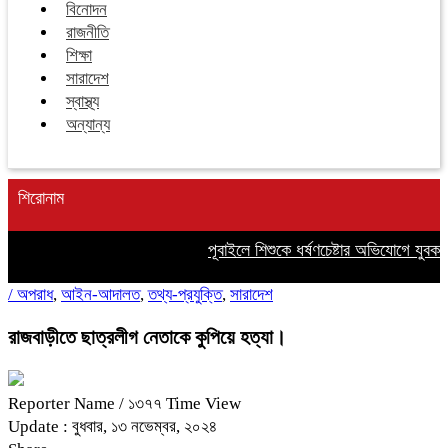
বিনোদন
রাজনীতি
শিক্ষা
সারাদেশ
স্বাস্থ্য
অন্যান্য
শিরোনাম
পূবাইলে শিশুকে ধর্ষণচেষ্টার অভিযোগে যুবক গ্
/
অপরাধ
,
আইন-আদালত
,
তথ্য-প্রযুক্তি
,
সারাদেশ
রাজবাড়ীতে ছাত্রলীগ নেতাকে কুপিয়ে হত্যা।
Reporter Name
/ ১৩৭৭ Time View
Update : বুধবার, ১৩ নভেম্বর, ২০২৪