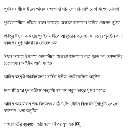
পূবাইলবাসীকে ঈদুল আজহার শুভেচ্ছা জানালেন বিএনপি নেতা রাশেদ মোল্লা
পূবাইলবাসীকে পবিত্র ঈদুল আজহার শুভেচ্ছা জানালেন আরিফ হোসেন ভূইয়া
পবিত্র ঈদুল আজহায় পূবাইলবাসীকে আন্তরিক শুভেচ্ছা জানালেন পূবাইল থানা
যুবদলের যুগ্ম আহ্বায়ক সোহেল খান
ঈদুল আজহা উপলক্ষে দেশবাসীকে শুভেচ্ছা জানালেন লতা গ্রুপ অব কোম্পানির
চেয়ারম্যান আইউব আলী ফাহিম
আছিম বহুমুখী উচ্চবিদ্যালয়ে বার্ষিক ক্রীড়া প্রতিযোগিতা অনুষ্ঠিত
ময়মনসিংহের ফুলবাড়ীয়ায় সন্ত্রাসী হামলায় স্কুল ছাত্র সুজন আহত
আছিম আইডিয়াল উচ্চ বিদ্যালয় মাঠে “টেপ টেনিস ক্রিকেট টুর্নামেন্ট-২০২৪”
ফাইনাল খেলা অনুষ্ঠিত
লাখ ভোটের ব্যবধানে জয়ী হলেন ইকরামুল হক টিটু