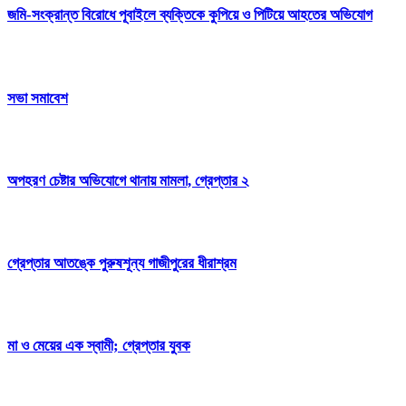
জমি-সংক্রান্ত বিরোধে পূবাইলে ব্যক্তিকে কুপিয়ে ও পিটিয়ে আহতের অভিযোগ
সভা সমাবেশ
অপহরণ চেষ্টার অভিযোগে থানায় মামলা, গ্রেপ্তার ২
গ্রেপ্তার আতঙ্কে পুরুষশূন্য গাজীপুরের ধীরাশ্রম
মা ও মেয়ের এক স্বামী; গ্রেপ্তার যুবক