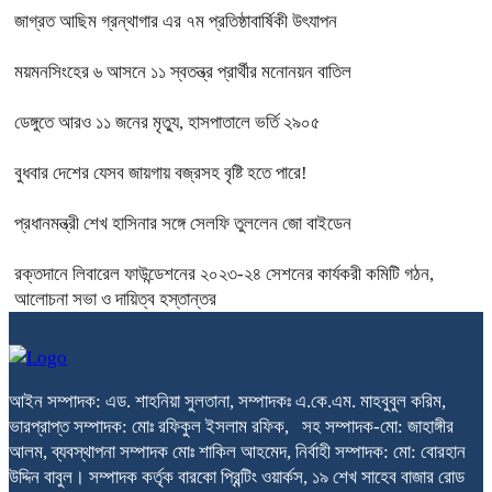
জাগ্রত আছিম গ্রন্থাগার এর ৭ম প্রতিষ্ঠাবার্ষিকী উৎযাপন
ময়মনসিংহের ৬ আসনে ১১ স্বতন্ত্র প্রার্থীর মনোনয়ন বাতিল
ডেঙ্গুতে আরও ১১ জনের মৃত্যু, হাসপাতালে ভর্তি ২৯০৫
বুধবার দেশের যেসব জায়গায় বজ্রসহ বৃষ্টি হতে পারে!
প্রধানমন্ত্রী শেখ হাসিনার সঙ্গে সেলফি তুললেন জো বাইডেন
রক্তদানে লিবারেল ফাউন্ডেশনের ২০২৩-২৪ সেশনের কার্যকরী কমিটি গঠন,
আলোচনা সভা ও দায়িত্ব হস্তান্তর
আইন সম্পাদক: এড. শাহনিয়া সুলতানা, সম্পাদকঃ এ.কে.এম. মাহবুবুল করিম,
ভারপ্রাপ্ত সম্পাদক: মোঃ রফিকুল ইসলাম রফিক, সহ সম্পাদক-মো: জাহাঙ্গীর
আলম, ব্যবস্থাপনা সম্পাদক মোঃ শাকিল আহমেদ, নির্বাহী সম্পাদক: মো: বোরহান
উদ্দিন বাবুল। সম্পাদক কর্তৃক বারকো প্রিন্টিং ওয়ার্কস, ১৯ শেখ সাহেব বাজার রোড