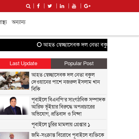
বাস্থ্য
অন্যান্য
আহত স্বেচ্ছাসেবক দল নেতা বকুল দেওয়ানের পাশে 
Last Update
Popular Post
আহত স্বেচ্ছাসেবক দল নেতা বকুল
দেওয়ানের পাশে নজরুল ইসলাম খান
বিকি
পূবাইলে বিএনপি’র সাংগঠনিক সম্পাদক
আরিফ ভূঁইয়ার বিরুদ্ধে অপপ্রচারের
অভিযোগ, প্রতিবাদ ও নিন্দা
পূবাইলে চুরির মামলায় গ্রেপ্তার ১
জমি-সংক্রান্ত বিরোধে পূবাইলে ব্যক্তিকে