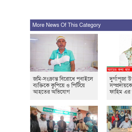
More News Of This Category
জমি-সংক্রান্ত বিরোধে পূবাইলে
দুর্গাপূজা উ
ব্যক্তিকে কুপিয়ে ও পিটিয়ে
সম্প্রদায়
আহতের অভিযোগ
ফাহিম এর শ