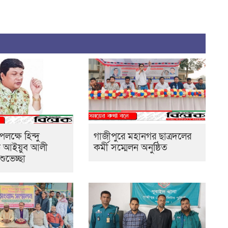
পলক্ষে হিন্দু
গাজীপুরে মহানগর ছাত্রদলের
কে আইয়ুব আলী
কর্মী সম্মেলন অনুষ্ঠিত
ুভেচ্ছা