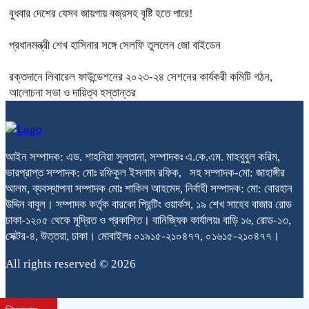
বুধবার দেশের যেসব জায়গায় বজ্রসহ বৃষ্টি হতে পারে!
প্রধানমন্ত্রী শেখ হাসিনার সঙ্গে সেলফি তুললেন জো বাইডেন
রক্তদানে লিবারেল ফাউন্ডেশনের ২০২৩-২৪ সেশনের কার্যকরী কমিটি গঠন,
আলোচনা সভা ও দায়িত্ব হস্তান্তর
আইন সম্পাদক: এড. শাহনিয়া সুলতানা, সম্পাদকঃ এ.কে.এম. মাহবুবুল করিম,
ভারপ্রাপ্ত সম্পাদক: মোঃ রফিকুল ইসলাম রফিক, সহ সম্পাদক-মো: জাহাঙ্গীর
আলম, ব্যবস্থাপনা সম্পাদক মোঃ শাকিল আহমেদ, নির্বাহী সম্পাদক: মো: বোরহান
উদ্দিন বাবুল। সম্পাদক কর্তৃক বারকো প্রিন্টিং ওয়ার্কস, ১৯ শেখ সাহেব বাজার রোড
ঢাকা-১২০৫ থেকে মুদ্রিত ও প্রকাশিত। বানিজ্যিক কার্যালয়ঃ বাড়ি ১৬, রোড-১৩,
সেক্টর-৪, উত্তরা, ঢাকা। মোবাইলঃ ০১৯১৫-২১০৪৭৭, ০১৬১৫-২১০৪৭৭।
All rights reserved © 2026