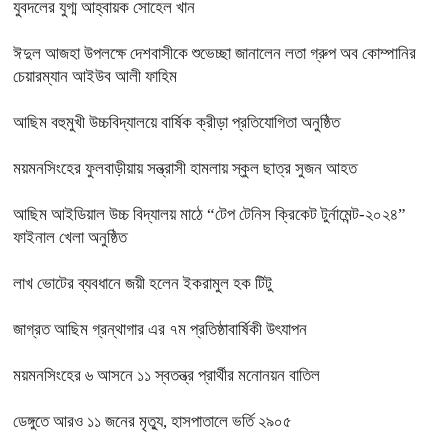
যুবদলের যুগ্ম আহ্বায়ক সোহেল খান
ঈদুল আজহা উপলক্ষে দেশবাসীকে শুভেচ্ছা জানালেন লতা গ্রুপ অব কোম্পানির
চেয়ারম্যান আইউব আলী ফাহিম
আছিম বহুমুখী উচ্চবিদ্যালয়ে বার্ষিক ক্রীড়া প্রতিযোগিতা অনুষ্ঠিত
ময়মনসিংহের ফুলবাড়ীয়ায় সন্ত্রাসী হামলায় স্কুল ছাত্র সুজন আহত
আছিম আইডিয়াল উচ্চ বিদ্যালয় মাঠে “টেপ টেনিস ক্রিকেট টুর্নামেন্ট-২০২৪”
ফাইনাল খেলা অনুষ্ঠিত
লাখ ভোটের ব্যবধানে জয়ী হলেন ইকরামুল হক টিটু
জাগ্রত আছিম গ্রন্থাগার এর ৭ম প্রতিষ্ঠাবার্ষিকী উৎযাপন
ময়মনসিংহের ৬ আসনে ১১ স্বতন্ত্র প্রার্থীর মনোনয়ন বাতিল
ডেঙ্গুতে আরও ১১ জনের মৃত্যু, হাসপাতালে ভর্তি ২৯০৫