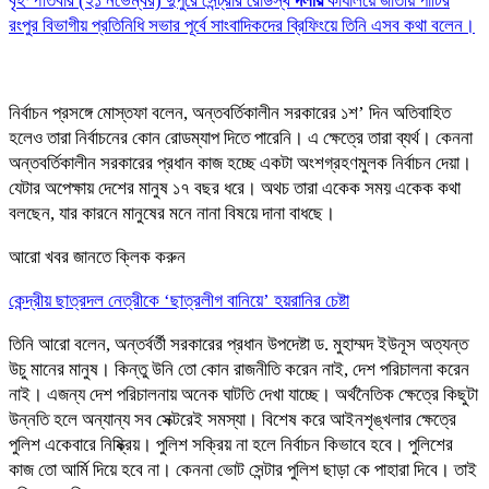
বৃহস্পতিবার (২১ নভেম্বর) দুপুরে সেন্ট্রার রোডস্থ
দলীয়
কার্যালয়ে জাতীয় পার্টির
রংপুর বিভাগীয় প্রতিনিধি সভার পূর্বে সাংবাদিকদের ব্রিফিংয়ে তিনি এসব কথা বলেন।
নির্বাচন প্রসঙ্গে মোস্তফা বলেন, অন্তবর্তিকালীন সরকারের ১শ’ দিন অতিবাহিত
হলেও তারা নির্বাচনের কোন রোডম্যাপ দিতে পারেনি। এ ক্ষেত্রে তারা ব্যর্থ। কেননা
অন্তবর্তিকালীন সরকারের প্রধান কাজ হচ্ছে একটা অংশগ্রহণমুলক নির্বাচন দেয়া।
যেটার অপেক্ষায় দেশের মানুষ ১৭ বছর ধরে। অথচ তারা একেক সময় একেক কথা
বলছেন, যার কারনে মানুষের মনে নানা বিষয়ে দানা বাধছে।
আরো খবর জানতে ক্লিক করুন
কেন্দ্রীয় ছাত্রদল নেত্রীকে ‘ছাত্রলীগ বানিয়ে’ হয়রানির চেষ্টা
তিনি আরো বলেন, অন্তর্বর্তী সরকারের প্রধান উপদেষ্টা ড. মুহাম্মদ ইউনূস অত্যন্ত
উচু মানের মানুষ। কিন্তু উনি তো কোন রাজনীতি করেন নাই, দেশ পরিচালনা করেন
নাই। এজন্য দেশ পরিচালনায় অনেক ঘাটতি দেখা যাচ্ছে। অর্থনৈতিক ক্ষেত্রে কিছুটা
উন্নতি হলে অন্যান্য সব সেক্টরেই সমস্যা। বিশেষ করে আইনশৃঙ্খলার ক্ষেত্রে
পুলিশ একেবারে নিষ্ক্রিয়। পুলিশ সক্রিয় না হলে নির্বাচন কিভাবে হবে। পুলিশের
কাজ তো আর্মি দিয়ে হবে না। কেননা ভোট সেন্টার পুলিশ ছাড়া কে পাহারা দিবে। তাই