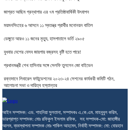
জাগ্রত আছিম গ্রন্থাগার এর ৭ম প্রতিষ্ঠাবার্ষিকী উৎযাপন
ময়মনসিংহের ৬ আসনে ১১ স্বতন্ত্র প্রার্থীর মনোনয়ন বাতিল
ডেঙ্গুতে আরও ১১ জনের মৃত্যু, হাসপাতালে ভর্তি ২৯০৫
বুধবার দেশের যেসব জায়গায় বজ্রসহ বৃষ্টি হতে পারে!
প্রধানমন্ত্রী শেখ হাসিনার সঙ্গে সেলফি তুললেন জো বাইডেন
রক্তদানে লিবারেল ফাউন্ডেশনের ২০২৩-২৪ সেশনের কার্যকরী কমিটি গঠন,
আলোচনা সভা ও দায়িত্ব হস্তান্তর
আইন সম্পাদক: এড. শাহনিয়া সুলতানা, সম্পাদকঃ এ.কে.এম. মাহবুবুল করিম,
ভারপ্রাপ্ত সম্পাদক: মোঃ রফিকুল ইসলাম রফিক, সহ সম্পাদক-মো: জাহাঙ্গীর
আলম, ব্যবস্থাপনা সম্পাদক মোঃ শাকিল আহমেদ, নির্বাহী সম্পাদক: মো: বোরহান