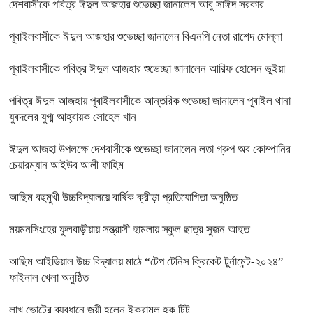
দেশবাসীকে পবিত্র ঈদুল আজহার শুভেচ্ছা জানালেন আবু সাঈদ সরকার
পূবাইলবাসীকে ঈদুল আজহার শুভেচ্ছা জানালেন বিএনপি নেতা রাশেদ মোল্লা
পূবাইলবাসীকে পবিত্র ঈদুল আজহার শুভেচ্ছা জানালেন আরিফ হোসেন ভূইয়া
পবিত্র ঈদুল আজহায় পূবাইলবাসীকে আন্তরিক শুভেচ্ছা জানালেন পূবাইল থানা
যুবদলের যুগ্ম আহ্বায়ক সোহেল খান
ঈদুল আজহা উপলক্ষে দেশবাসীকে শুভেচ্ছা জানালেন লতা গ্রুপ অব কোম্পানির
চেয়ারম্যান আইউব আলী ফাহিম
আছিম বহুমুখী উচ্চবিদ্যালয়ে বার্ষিক ক্রীড়া প্রতিযোগিতা অনুষ্ঠিত
ময়মনসিংহের ফুলবাড়ীয়ায় সন্ত্রাসী হামলায় স্কুল ছাত্র সুজন আহত
আছিম আইডিয়াল উচ্চ বিদ্যালয় মাঠে “টেপ টেনিস ক্রিকেট টুর্নামেন্ট-২০২৪”
ফাইনাল খেলা অনুষ্ঠিত
লাখ ভোটের ব্যবধানে জয়ী হলেন ইকরামুল হক টিটু