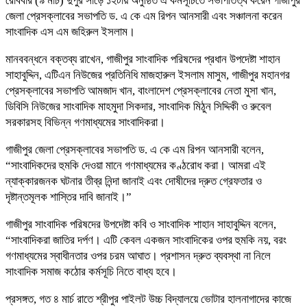
রোববার (৯ মার্চ) দুপুর সাড়ে ১২টায় অনুষ্ঠিত এ কর্মসূচিতে সভাপতিত্ব করেন গাজীপুর
জেলা প্রেসক্লাবের সভাপতি ড. এ কে এম রিপন আনসারী এবং সঞ্চালনা করেন
সাংবাদিক এস এম জহিরুল ইসলাম।
মানববন্ধনে বক্তব্য রাখেন, গাজীপুর সাংবাদিক পরিষদের প্রধান উপদেষ্টা শাহান
সাহাবুদ্দিন, এটিএন নিউজের প্রতিনিধি মাজহারুল ইসলাম মাসুম, গাজীপুর মহানগর
প্রেসক্লাবের সভাপতি আমজাদ খান, বাংলাদেশ প্রেসক্লাবের নেতা মুসা খান,
ডিবিসি নিউজের সাংবাদিক মাহমুদা সিকদার, সাংবাদিক মিঠুন সিদ্দিকী ও রুবেল
সরকারসহ বিভিন্ন গণমাধ্যমের সাংবাদিকরা।
গাজীপুর জেলা প্রেসক্লাবের সভাপতি ড. এ কে এম রিপন আনসারী বলেন,
“সাংবাদিকদের হুমকি দেওয়া মানে গণমাধ্যমের কণ্ঠরোধ করা। আমরা এই
ন্যাক্কারজনক ঘটনার তীব্র নিন্দা জানাই এবং দোষীদের দ্রুত গ্রেফতার ও
দৃষ্টান্তমূলক শাস্তির দাবি জানাই।”
গাজীপুর সাংবাদিক পরিষদের উপদেষ্টা কবি ও সাংবাদিক শাহান সাহাবুদ্দিন বলেন,
“সাংবাদিকরা জাতির দর্পণ। এটি কেবল একজন সাংবাদিকের ওপর হুমকি নয়, বরং
গণমাধ্যমের স্বাধীনতার ওপর চরম আঘাত। প্রশাসন দ্রুত ব্যবস্থা না নিলে
সাংবাদিক সমাজ কঠোর কর্মসূচি নিতে বাধ্য হবে।
প্রসঙ্গত, গত ৪ মার্চ রাতে শ্রীপুর পাইলট উচ্চ বিদ্যালয়ে ভোটার হালনাগাদের কাজে