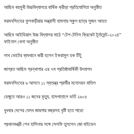
আছিম বহুমুখী উচ্চবিদ্যালয়ে বার্ষিক ক্রীড়া প্রতিযোগিতা অনুষ্ঠিত
ময়মনসিংহের ফুলবাড়ীয়ায় সন্ত্রাসী হামলায় স্কুল ছাত্র সুজন আহত
আছিম আইডিয়াল উচ্চ বিদ্যালয় মাঠে “টেপ টেনিস ক্রিকেট টুর্নামেন্ট-২০২৪”
ফাইনাল খেলা অনুষ্ঠিত
লাখ ভোটের ব্যবধানে জয়ী হলেন ইকরামুল হক টিটু
জাগ্রত আছিম গ্রন্থাগার এর ৭ম প্রতিষ্ঠাবার্ষিকী উৎযাপন
ময়মনসিংহের ৬ আসনে ১১ স্বতন্ত্র প্রার্থীর মনোনয়ন বাতিল
ডেঙ্গুতে আরও ১১ জনের মৃত্যু, হাসপাতালে ভর্তি ২৯০৫
বুধবার দেশের যেসব জায়গায় বজ্রসহ বৃষ্টি হতে পারে!
প্রধানমন্ত্রী শেখ হাসিনার সঙ্গে সেলফি তুললেন জো বাইডেন