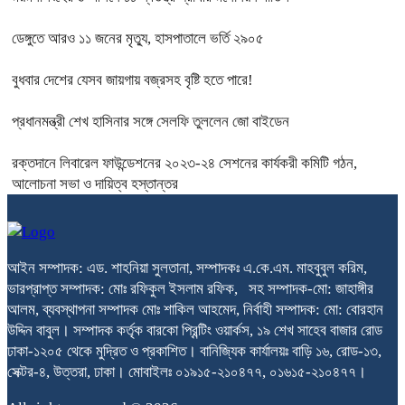
ডেঙ্গুতে আরও ১১ জনের মৃত্যু, হাসপাতালে ভর্তি ২৯০৫
বুধবার দেশের যেসব জায়গায় বজ্রসহ বৃষ্টি হতে পারে!
প্রধানমন্ত্রী শেখ হাসিনার সঙ্গে সেলফি তুললেন জো বাইডেন
রক্তদানে লিবারেল ফাউন্ডেশনের ২০২৩-২৪ সেশনের কার্যকরী কমিটি গঠন,
আলোচনা সভা ও দায়িত্ব হস্তান্তর
আইন সম্পাদক: এড. শাহনিয়া সুলতানা, সম্পাদকঃ এ.কে.এম. মাহবুবুল করিম,
ভারপ্রাপ্ত সম্পাদক: মোঃ রফিকুল ইসলাম রফিক, সহ সম্পাদক-মো: জাহাঙ্গীর
আলম, ব্যবস্থাপনা সম্পাদক মোঃ শাকিল আহমেদ, নির্বাহী সম্পাদক: মো: বোরহান
উদ্দিন বাবুল। সম্পাদক কর্তৃক বারকো প্রিন্টিং ওয়ার্কস, ১৯ শেখ সাহেব বাজার রোড
ঢাকা-১২০৫ থেকে মুদ্রিত ও প্রকাশিত। বানিজ্যিক কার্যালয়ঃ বাড়ি ১৬, রোড-১৩,
সেক্টর-৪, উত্তরা, ঢাকা। মোবাইলঃ ০১৯১৫-২১০৪৭৭, ০১৬১৫-২১০৪৭৭।