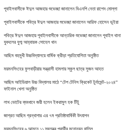
পূবাইলবাসীকে ঈদুল আজহার শুভেচ্ছা জানালেন বিএনপি নেতা রাশেদ মোল্লা
পূবাইলবাসীকে পবিত্র ঈদুল আজহার শুভেচ্ছা জানালেন আরিফ হোসেন ভূইয়া
পবিত্র ঈদুল আজহায় পূবাইলবাসীকে আন্তরিক শুভেচ্ছা জানালেন পূবাইল থানা
যুবদলের যুগ্ম আহ্বায়ক সোহেল খান
আছিম বহুমুখী উচ্চবিদ্যালয়ে বার্ষিক ক্রীড়া প্রতিযোগিতা অনুষ্ঠিত
ময়মনসিংহের ফুলবাড়ীয়ায় সন্ত্রাসী হামলায় স্কুল ছাত্র সুজন আহত
আছিম আইডিয়াল উচ্চ বিদ্যালয় মাঠে “টেপ টেনিস ক্রিকেট টুর্নামেন্ট-২০২৪”
ফাইনাল খেলা অনুষ্ঠিত
লাখ ভোটের ব্যবধানে জয়ী হলেন ইকরামুল হক টিটু
জাগ্রত আছিম গ্রন্থাগার এর ৭ম প্রতিষ্ঠাবার্ষিকী উৎযাপন
ময়মনসিংহের ৬ আসনে ১১ স্বতন্ত্র প্রার্থীর মনোনয়ন বাতিল