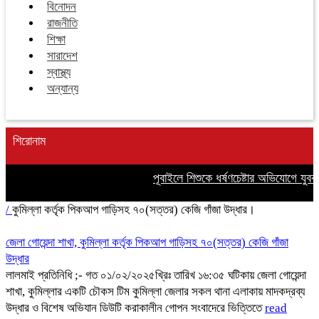
বিনোদন
রাজনীতি
শিক্ষা
সারাদেশ
স্বাস্থ্য
অন্যান্য
শিরোনাম
পূবাইলে শিশুকে ধর্ষণচেষ্টার অভিযোগে যুবক 
/
কুমিল্লা কর্তৃক পিকআপ গাড়িসহ ৭০(সত্তর) কেজি গাঁজা উদ্ধার।
জেলা গোয়েন্দা শাখা, কুমিল্লা কর্তৃক পিকআপ গাড়িসহ ৭০(সত্তর) কেজি গাঁজা
উদ্ধার
লালমাই প্রতিনিধি ;- গত ০১/০২/২০২৫খ্রিঃ তারিখ ১৬:৩৫ ঘটিকায় জেলা গোয়েন্দা
শাখা, কুমিল্লার একটি চৌকস টিম কুমিল্লা জেলার সকল থানা এলাকায় মাদকদ্রব্য
উদ্ধার ও বিশেষ অভিযান ডিউটি করাকালীন গোপন সংবাদেরে ভিত্তিতে
read