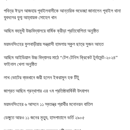
পবিত্র ঈদুল আজহায় পূবাইলবাসীকে আন্তরিক শুভেচ্ছা জানালেন পূবাইল থানা
যুবদলের যুগ্ম আহ্বায়ক সোহেল খান
আছিম বহুমুখী উচ্চবিদ্যালয়ে বার্ষিক ক্রীড়া প্রতিযোগিতা অনুষ্ঠিত
ময়মনসিংহের ফুলবাড়ীয়ায় সন্ত্রাসী হামলায় স্কুল ছাত্র সুজন আহত
আছিম আইডিয়াল উচ্চ বিদ্যালয় মাঠে “টেপ টেনিস ক্রিকেট টুর্নামেন্ট-২০২৪”
ফাইনাল খেলা অনুষ্ঠিত
লাখ ভোটের ব্যবধানে জয়ী হলেন ইকরামুল হক টিটু
জাগ্রত আছিম গ্রন্থাগার এর ৭ম প্রতিষ্ঠাবার্ষিকী উৎযাপন
ময়মনসিংহের ৬ আসনে ১১ স্বতন্ত্র প্রার্থীর মনোনয়ন বাতিল
ডেঙ্গুতে আরও ১১ জনের মৃত্যু, হাসপাতালে ভর্তি ২৯০৫