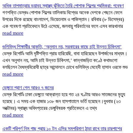
অধিক তাপমাত্রায় ভয়াবহ স্বাস্থ্য ঝুঁকিতে তৈরি পোশাক শিল্পের শ্রমিকরা: গবেষণ
গণশক্তি ডেস্কঃ পোশাক শিল্পের তালিকায় বিশ্বের অনেক দেশকে পেছনে ফেলে
উপরের দিকে রয়েছে বাংলাদেশ, ভিয়েতনাম ও পাকিস্তান। রবিবার (৮ ডিসেম্বর)
এক গবেষণা প্রতিবেদনে উঠে এসেছে, জলবায়ু পরিবর্তনের ফলে এসব কারখানার
read more
গুলিবিদ্ধ শিক্ষার্থীর আকুতি, ‘অনুদান নয়, সরকারের কাছে চাই উন্নত চিকিৎসা’
ডেস্ক রিপোর্টঃ আমি দৃষ্টিশক্তি প্রায় হারিয়েছি, বাবা হারিয়েছেন উপার্জনের মাধ্যম।
এখন অনুদান নয়, আমি চাই উন্নত চিকিৎসা,’ কান্নাজড়িত কণ্ঠে কথাগুলো
বলছিলেন বৈষম্যবিরোধী ছাত্র আন্দোলনে চোখে গুলিবিদ্ধ মেহেদী হাসান ওরফে শুভ
read more
ডেঙ্গুতে প্রাণ গেল আরও ৭ জনের
ডেস্ক রিপোর্টঃ ঢাকা ডেঙ্গুতে আক্রান্ত হয়ে গত ২৪ ঘণ্টায় আরও সাতজনের মৃত্যু
হয়েছে। এ সময় এক হাজার ১৩৮ জন হাসপাতালে ভর্তি হয়েছেন।বুধবার (২৩
অক্টোবর) স্বাস্থ্য অধিদপ্তরের ডেঙ্গুবিষয়ক প্রতিবেদনে এ তথ্য
read more
একটি পরিপূর্ণ নিম গাছ প্রায় ১০ টন এসির সমপরিমাণ ঠান্ডা রাখে তার চারপাশের