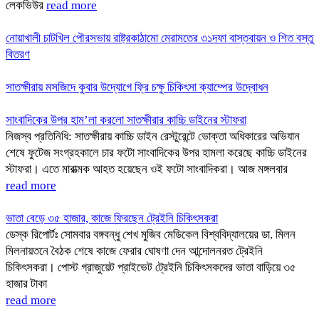
লেকভিউর
read more
নোয়াখালী চাটখিল পৌরসভায় রাষ্ট্রকাঠামো মেরামতের ৩১দফা বাস্তবায়ন ও শিত বস্তু
বিতরণ
সাতক্ষীরায় মসজিদে কুবার উদ্যোগে ফ্রি চক্ষু চিকিৎসা ক্যাম্পের উদ্বোধন
সাংবাদিকের উপর হাম’লা করলো সাতক্ষীরার কাচ্চি ডাইনের স্টাফরা
নিজস্ব প্রতিনিধি: সাতক্ষীরায় কাচ্চি ডাইন রেস্টুরেন্টে ভোক্তা অধিকারের অভিযান
শেষে ফুটেজ সংগ্রহকালে চার ফটো সাংবাদিকের উপর হামলা করেছে কাচ্চি ডাইনের
স্টাফরা। এতে মারাত্মক আহত হয়েছেন ওই ফটো সাংবাদিকরা। আজ মঙ্গলবার
read more
ভাতা বেড়ে ৩৫ হাজার, কাজে ফিরছেন ট্রেইনি চিকিৎসকরা
ডেস্ক রিপোর্টঃ সোমবার বঙ্গবন্ধু শেখ মুজিব মেডিকেল বিশ্ববিদ্যালয়ের ডা. মিলন
মিলনায়তনে বৈঠক শেষে কাজে ফেরার ঘোষণা দেন আন্দোলনরত ট্রেইনি
চিকিৎসকরা। পোস্ট গ্রাজুয়েট প্রাইভেট ট্রেইনি চিকিৎসকদের ভাতা বাড়িয়ে ৩৫
হাজার টাকা
read more