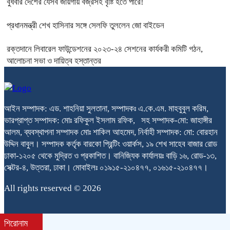
বুধবার দেশের যেসব জায়গায় বজ্রসহ বৃষ্টি হতে পারে!
প্রধানমন্ত্রী শেখ হাসিনার সঙ্গে সেলফি তুললেন জো বাইডেন
রক্তদানে লিবারেল ফাউন্ডেশনের ২০২৩-২৪ সেশনের কার্যকরী কমিটি গঠন,
আলোচনা সভা ও দায়িত্ব হস্তান্তর
আইন সম্পাদক: এড. শাহনিয়া সুলতানা, সম্পাদকঃ এ.কে.এম. মাহবুবুল করিম,
ভারপ্রাপ্ত সম্পাদক: মোঃ রফিকুল ইসলাম রফিক, সহ সম্পাদক-মো: জাহাঙ্গীর
আলম, ব্যবস্থাপনা সম্পাদক মোঃ শাকিল আহমেদ, নির্বাহী সম্পাদক: মো: বোরহান
উদ্দিন বাবুল। সম্পাদক কর্তৃক বারকো প্রিন্টিং ওয়ার্কস, ১৯ শেখ সাহেব বাজার রোড
ঢাকা-১২০৫ থেকে মুদ্রিত ও প্রকাশিত। বানিজ্যিক কার্যালয়ঃ বাড়ি ১৬, রোড-১৩,
সেক্টর-৪, উত্তরা, ঢাকা। মোবাইলঃ ০১৯১৫-২১০৪৭৭, ০১৬১৫-২১০৪৭৭।
All rights reserved © 2026
শিরোনাম
bdit.com.bd