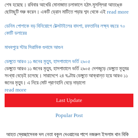
শেষ হয়েছে। রবিবার আখেরি মোনাজাত চলাকালে হঠাৎ মুসল্লিরা আতঙ্কে
ছোটাছুটি শুরু করেন। একটি ড্রোন মাটিতে পড়ার শব্দ থেকে এই
read more
ডেনিম পোশাকে বড় বিনিয়োগে টেক্সটাইলের বাদশা, রফতানির লক্ষ্য বছরে ৭০
কোটি ডলারের
মাধবপুরে স্টার সিরামিক গুদামে আগুন
ডেঙ্গুতে আরও ১১ জনের মৃত্যু, হাসপাতালে ভর্তি ২৯০৫
ডেঙ্গুতে আরও ১১ জনের মৃত্যু, হাসপাতালে ভর্তি ২৯০৫ দেশজুড়ে ডেঙ্গুতে মৃত্যুর
সংখ্যা বেড়েই চলেছে। সারাদেশে ২৪ ঘণ্টায় ডেঙ্গুতে আক্রান্ত হয়ে আরও ১১
জনের মৃত্যু। এ নিয়ে মোট প্রাণহানি বেড়ে দাড়ালো
read more
Last Update
Popular Post
আহত স্বেচ্ছাসেবক দল নেতা বকুল দেওয়ানের পাশে নজরুল ইসলাম খান বিকি