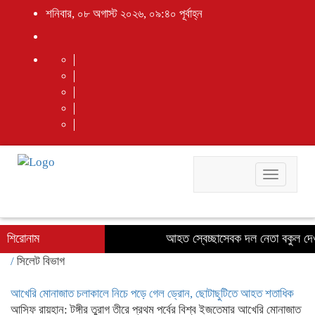
শনিবার, ০৮ অগাস্ট ২০২৬, ০৯:৪০ পূর্বাহ্ন
Toggle
navigati
শিরোনাম
আহত স্বেচ্ছাসেবক দল নেতা বকুল দেও
/
সিলেট বিভাগ
আখেরি মোনাজাত চলাকালে নিচে পড়ে গেল ড্রোন, ছোটাছুটিতে আহত শতাধিক
আসিফ রায়হান: টঙ্গীর তুরাগ তীরে প্রথম পর্বের বিশ্ব ইজতেমার আখেরি মোনাজাত