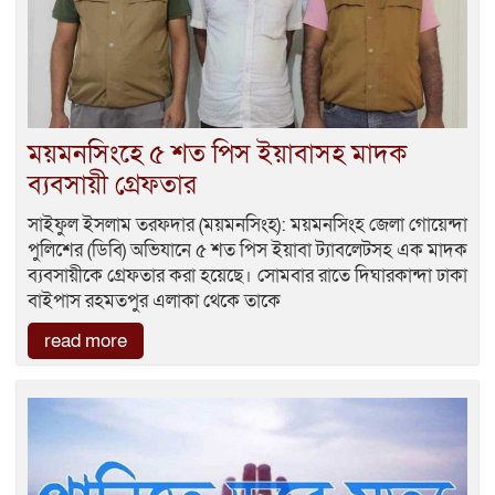
ময়মনসিংহে ৫ শত পিস ইয়াবাসহ মাদক
ব্যবসায়ী গ্রেফতার
সাইফুল ইসলাম তরফদার (ময়মনসিংহ): ময়মনসিংহ জেলা গোয়েন্দা
পুলিশের (ডিবি) অভিযানে ৫ শত পিস ইয়াবা ট্যাবলেটসহ এক মাদক
ব্যবসায়ীকে গ্রেফতার করা হয়েছে। সোমবার রাতে দিঘারকান্দা ঢাকা
বাইপাস রহমতপুর এলাকা থেকে তাকে
read more