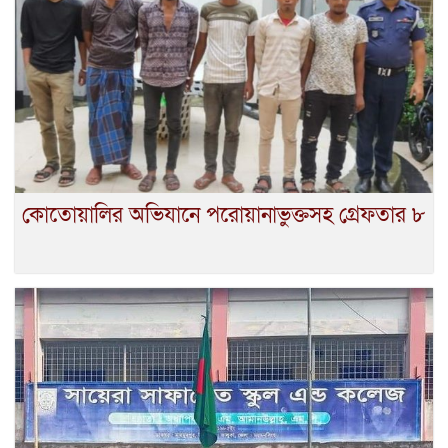
কোতোয়ালির অভিযানে পরোয়ানাভুক্তসহ গ্রেফতার ৮