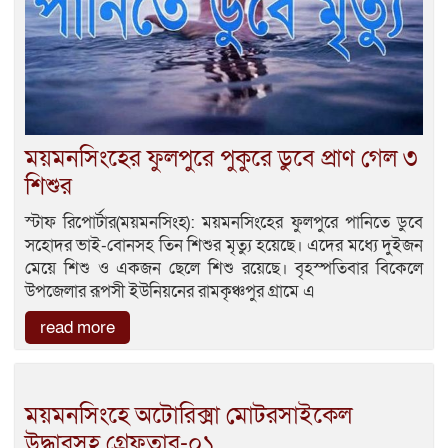
ময়মনসিংহের ফুলপুরে পুকুরে ডুবে প্রাণ গেল ৩
শিশুর
স্টাফ রিপোর্টার(ময়মনসিংহ): ময়মনসিংহের ফুলপুরে পানিতে ডুবে
সহোদর ভাই-বোনসহ তিন শিশুর মৃত্যু হয়েছে। এদের মধ্যে দুইজন
মেয়ে শিশু ও একজন ছেলে শিশু রয়েছে। বৃহস্পতিবার বিকেলে
উপজেলার রূপসী ইউনিয়নের রামকৃঞ্চপুর গ্রামে এ
read more
ময়মনসিংহে অটোরিক্সা মোটরসাইকেল
উদ্ধারসহ গ্রেফতার-০১