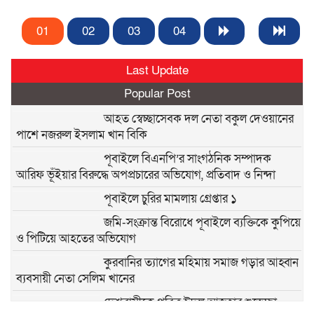
01
02
03
04
Last Update
Popular Post
আহত স্বেচ্ছাসেবক দল নেতা বকুল দেওয়ানের
পাশে নজরুল ইসলাম খান বিকি
পূবাইলে বিএনপি’র সাংগঠনিক সম্পাদক
আরিফ ভূঁইয়ার বিরুদ্ধে অপপ্রচারের অভিযোগ, প্রতিবাদ ও নিন্দা
পূবাইলে চুরির মামলায় গ্রেপ্তার ১
জমি-সংক্রান্ত বিরোধে পূবাইলে ব্যক্তিকে কুপিয়ে
ও পিটিয়ে আহতের অভিযোগ
কুরবানির ত্যাগের মহিমায় সমাজ গড়ার আহ্বান
ব্যবসায়ী নেতা সেলিম খানের
দেশবাসীকে পবিত্র ঈদুল আজহার শুভেচ্ছা