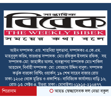
জানালেন আবু সাঈদ সরকার
পূবাইলবাসীকে ঈদুল আজহার শুভেচ্ছা
জানালেন বিএনপি নেতা রাশেদ মোল্লা
পূবাইলবাসীকে পবিত্র ঈদুল আজহার শুভেচ্ছা
জানালেন আরিফ হোসেন ভূইয়া
পবিত্র ঈদুল আজহায় পূবাইলবাসীকে আন্তরিক
আইন সম্পাদক: এড. শাহনিয়া সুলতানা, সম্পাদকঃ এ.কে.এম.
শুভেচ্ছা জানালেন পূবাইল থানা যুবদলের যুগ্ম
মাহবুবুল করিম, ভারপ্রাপ্ত সম্পাদক: মোঃ রফিকুল ইসলাম রফিক, সহ
আহ্বায়ক সোহেল খান
সম্পাদক-মো: জাহাঙ্গীর আলম, ব্যবস্থাপনা সম্পাদক মোঃ শাকিল
আহমেদ, নির্বাহী সম্পাদক: মো: বোরহান উদ্দিন বাবুল। সম্পাদক
ঈদুল আজহা উপলক্ষে দেশবাসীকে শুভেচ্ছা
কর্তৃক বারকো প্রিন্টিং ওয়ার্কস, ১৯ শেখ সাহেব বাজার রোড
জানালেন লতা গ্রুপ অব কোম্পানির চেয়ারম্যান
ঢাকা-১২০৫ থেকে মুদ্রিত ও প্রকাশিত। বানিজ্যিক কার্যালয়ঃ বাড়ি ১৬,
আইউব আলী ফাহিম
রোড-১৩, সেক্টর-৪, উত্তরা, ঢাকা। মোবাইলঃ ০১৯১৫-২১০৪৭৭,
০১৬১৫-২১০৪৭৭।
শিরোনাম
আহত স্বেচ্ছাসেবক দল নেতা বকুল দেওয়
All rights reserved © 2026