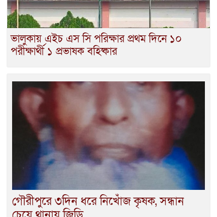
ভালুকায় এইচ এস সি পরিক্ষার প্রথম দিনে ১০
পরীক্ষার্থী ১ প্রভাষক বহিষ্কার
গৌরীপুরে ৩দিন ধরে নিখোঁজ কৃষক, সন্ধান
চেয়ে থানায় জিডি