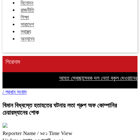
বিনোদন
রাজনীতি
শিক্ষা
সারাদেশ
স্বাস্থ্য
অন্যান্য
শিরোনাম
আহত স্বেচ্ছাসেবক দল নেতা বকুল দেওয়ানের পা
/
প্রধান সংবাদ
বিমান বিধ্বস্তে হতাহতের ঘটনায় লতা গ্রুপ অফ কোম্পানির
চেয়ারম্যানের শোক
Reporter Name
/ ৯৫১ Time View