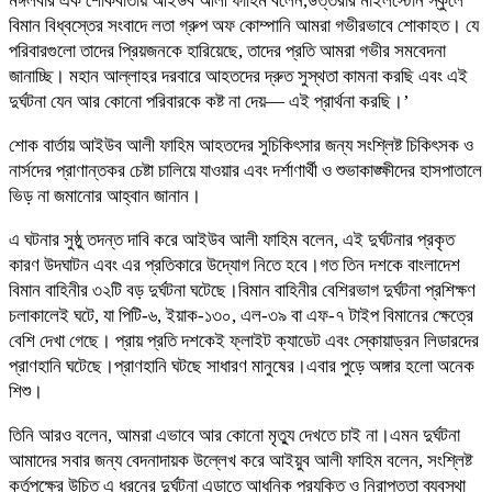
মঙ্গলবার এক শোকবার্তায় আইউব আলী ফাহিম বলেন,উত্তরার মাইলস্টোন স্কুলে
বিমান বিধ্বস্তের সংবাদে লতা গ্রুপ অফ কোম্পানি আমরা গভীরভাবে শোকাহত। যে
পরিবারগুলো তাদের প্রিয়জনকে হারিয়েছে, তাদের প্রতি আমরা গভীর সমবেদনা
জানাচ্ছি। মহান আল্লাহর দরবারে আহতদের দ্রুত সুস্থতা কামনা করছি এবং এই
দুর্ঘটনা যেন আর কোনো পরিবারকে কষ্ট না দেয়— এই প্রার্থনা করছি।’
শোক বার্তায় আইউব আলী ফাহিম আহতদের সুচিকিৎসার জন্য সংশ্লিষ্ট চিকিৎসক ও
নার্সদের প্রাণান্তকর চেষ্টা চালিয়ে যাওয়ার এবং দর্শাণার্থী ও শুভাকাঙ্ক্ষীদের হাসপাতালে
ভিড় না জমানোর আহ্বান জানান।
এ ঘটনার সুষ্ঠু তদন্ত দাবি করে আইউব আলী ফাহিম বলেন, এই দুর্ঘটনার প্রকৃত
কারণ উদঘাটন এবং এর প্রতিকারে উদ্যোগ নিতে হবে।গত তিন দশকে বাংলাদেশ
বিমান বাহিনীর ৩২টি বড় দুর্ঘটনা ঘটেছে।বিমান বাহিনীর বেশিরভাগ দুর্ঘটনা প্রশিক্ষণ
চলাকালেই ঘটে, যা পিটি-৬, ইয়াক-১৩০, এল-৩৯ বা এফ-৭ টাইপ বিমানের ক্ষেত্রে
বেশি দেখা গেছে। প্রায় প্রতি দশকেই ফ্লাইট ক্যাডেট এবং স্কোয়াড্রন লিডারদের
প্রাণহানি ঘটেছে।প্রাণহানি ঘটছে সাধারণ মানুষের।এবার পুড়ে অঙ্গার হলো অনেক
শিশু।
তিনি আরও বলেন, আমরা এভাবে আর কোনো মৃত্যু দেখতে চাই না।এমন দুর্ঘটনা
আমাদের সবার জন্য বেদনাদায়ক উল্লেখ করে আইয়ুব আলী ফাহিম বলেন, সংশ্লিষ্ট
কর্তৃপক্ষের উচিত এ ধরনের দুর্ঘটনা এড়াতে আধুনিক প্রযুক্তি ও নিরাপত্তা ব্যবস্থা