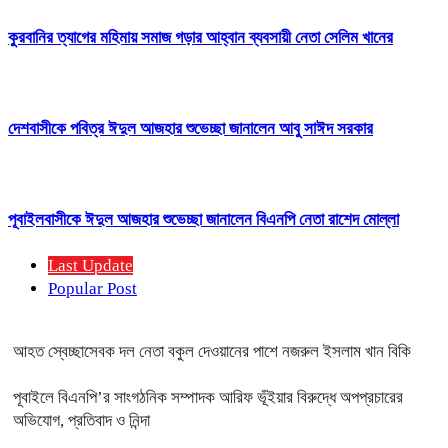
কুরবানির ত্যাগের মহিমায় সমাজ গড়ার আহ্বান ব্যবসায়ী নেতা সেলিম খানের
দেশবাসীকে পবিত্র ঈদুল আজহার শুভেচ্ছা জানালেন আবু সাঈদ সরকার
পূবাইলবাসীকে ঈদুল আজহার শুভেচ্ছা জানালেন বিএনপি নেতা রাশেদ মোল্লা
Last Update
Popular Post
আহত স্বেচ্ছাসেবক দল নেতা বকুল দেওয়ানের পাশে নজরুল ইসলাম খান বিকি
পূবাইলে বিএনপি’র সাংগঠনিক সম্পাদক আরিফ ভূঁইয়ার বিরুদ্ধে অপপ্রচারের
অভিযোগ, প্রতিবাদ ও নিন্দা