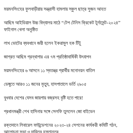
ময়মনসিংহের ফুলবাড়ীয়ায় সন্ত্রাসী হামলায় স্কুল ছাত্র সুজন আহত
আছিম আইডিয়াল উচ্চ বিদ্যালয় মাঠে “টেপ টেনিস ক্রিকেট টুর্নামেন্ট-২০২৪”
ফাইনাল খেলা অনুষ্ঠিত
লাখ ভোটের ব্যবধানে জয়ী হলেন ইকরামুল হক টিটু
জাগ্রত আছিম গ্রন্থাগার এর ৭ম প্রতিষ্ঠাবার্ষিকী উৎযাপন
ময়মনসিংহের ৬ আসনে ১১ স্বতন্ত্র প্রার্থীর মনোনয়ন বাতিল
ডেঙ্গুতে আরও ১১ জনের মৃত্যু, হাসপাতালে ভর্তি ২৯০৫
বুধবার দেশের যেসব জায়গায় বজ্রসহ বৃষ্টি হতে পারে!
প্রধানমন্ত্রী শেখ হাসিনার সঙ্গে সেলফি তুললেন জো বাইডেন
রক্তদানে লিবারেল ফাউন্ডেশনের ২০২৩-২৪ সেশনের কার্যকরী কমিটি গঠন,
আলোচনা সভা ও দায়িত্ব হস্তান্তর