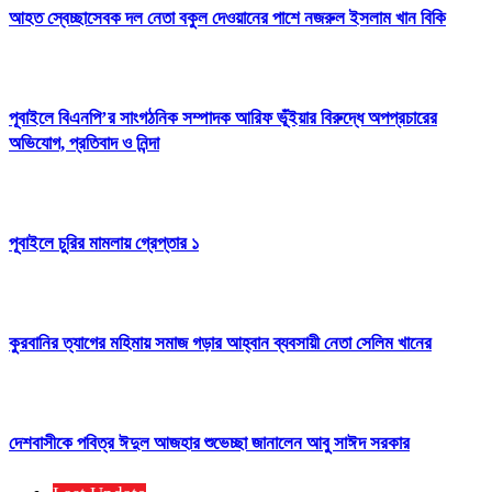
আহত স্বেচ্ছাসেবক দল নেতা বকুল দেওয়ানের পাশে নজরুল ইসলাম খান বিকি
পূবাইলে বিএনপি’র সাংগঠনিক সম্পাদক আরিফ ভূঁইয়ার বিরুদ্ধে অপপ্রচারের
অভিযোগ, প্রতিবাদ ও নিন্দা
পূবাইলে চুরির মামলায় গ্রেপ্তার ১
কুরবানির ত্যাগের মহিমায় সমাজ গড়ার আহ্বান ব্যবসায়ী নেতা সেলিম খানের
দেশবাসীকে পবিত্র ঈদুল আজহার শুভেচ্ছা জানালেন আবু সাঈদ সরকার