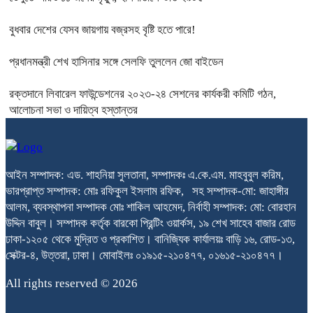
বুধবার দেশের যেসব জায়গায় বজ্রসহ বৃষ্টি হতে পারে!
প্রধানমন্ত্রী শেখ হাসিনার সঙ্গে সেলফি তুললেন জো বাইডেন
রক্তদানে লিবারেল ফাউন্ডেশনের ২০২৩-২৪ সেশনের কার্যকরী কমিটি গঠন,
আলোচনা সভা ও দায়িত্ব হস্তান্তর
আইন সম্পাদক: এড. শাহনিয়া সুলতানা, সম্পাদকঃ এ.কে.এম. মাহবুবুল করিম,
ভারপ্রাপ্ত সম্পাদক: মোঃ রফিকুল ইসলাম রফিক, সহ সম্পাদক-মো: জাহাঙ্গীর
আলম, ব্যবস্থাপনা সম্পাদক মোঃ শাকিল আহমেদ, নির্বাহী সম্পাদক: মো: বোরহান
উদ্দিন বাবুল। সম্পাদক কর্তৃক বারকো প্রিন্টিং ওয়ার্কস, ১৯ শেখ সাহেব বাজার রোড
ঢাকা-১২০৫ থেকে মুদ্রিত ও প্রকাশিত। বানিজ্যিক কার্যালয়ঃ বাড়ি ১৬, রোড-১৩,
সেক্টর-৪, উত্তরা, ঢাকা। মোবাইলঃ ০১৯১৫-২১০৪৭৭, ০১৬১৫-২১০৪৭৭।
All rights reserved © 2026