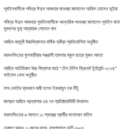
পূবাইলবাসীকে পবিত্র ঈদুল আজহার শুভেচ্ছা জানালেন আরিফ হোসেন ভূইয়া
পবিত্র ঈদুল আজহায় পূবাইলবাসীকে আন্তরিক শুভেচ্ছা জানালেন পূবাইল থানা
যুবদলের যুগ্ম আহ্বায়ক সোহেল খান
আছিম বহুমুখী উচ্চবিদ্যালয়ে বার্ষিক ক্রীড়া প্রতিযোগিতা অনুষ্ঠিত
ময়মনসিংহের ফুলবাড়ীয়ায় সন্ত্রাসী হামলায় স্কুল ছাত্র সুজন আহত
আছিম আইডিয়াল উচ্চ বিদ্যালয় মাঠে “টেপ টেনিস ক্রিকেট টুর্নামেন্ট-২০২৪”
ফাইনাল খেলা অনুষ্ঠিত
লাখ ভোটের ব্যবধানে জয়ী হলেন ইকরামুল হক টিটু
জাগ্রত আছিম গ্রন্থাগার এর ৭ম প্রতিষ্ঠাবার্ষিকী উৎযাপন
ময়মনসিংহের ৬ আসনে ১১ স্বতন্ত্র প্রার্থীর মনোনয়ন বাতিল
ডেঙ্গুতে আরও ১১ জনের মৃত্যু, হাসপাতালে ভর্তি ২৯০৫