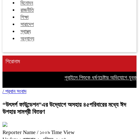
বিনোদন
রাজনীতি
শিক্ষা
সারাদেশ
স্বাস্থ্য
অন্যান্য
শিরোনাম
পূবাইলে শিশুকে ধর্ষণচেষ্টার অভিযোগে যুবক গ্র
/
প্রধান সংবাদ
“উৎসর্গ ফাউন্ডেশন”এর উদ্যোগে অসহায় ৪৫পরিবারের মধ্যে ঈদ
উপহার সামগ্রী বিতরণ
Reporter Name
/ ১০০৯ Time View