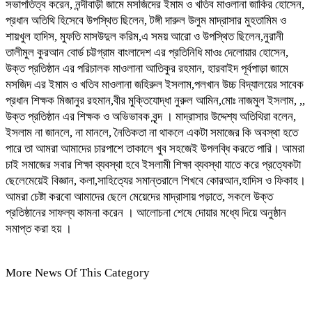
সভাপতিত্ব করেন, নন্দীবাড়ী জামে মসজিদের ইমাম ও খতিব মাওলানা জাকির হোসেন,
প্রধান অতিথি হিসেবে উপস্থিত ছিলেন, টঙ্গী দারুল উলুম মাদ্রাসার মুহতামিম ও
শায়খুল হাদিস, মুফতি মাসউদুল করিম,এ সময় আরো ও উপস্থিত ছিলেন,নুরানী
তালীমুল কুরআন বোর্ড চট্টগ্রাম বাংলাদেশ এর প্রতিনিধি মাওঃ দেলোয়ার হোসেন,
উক্ত প্রতিষ্ঠান এর পরিচালক মাওলানা আতিকুর রহমান, হারবাইদ পূর্বপাড়া জামে
মসজিদ এর ইমাম ও খতিব মাওলানা জহিরুল ইসলাম,পলখান উচ্চ বিদ্যালয়ের সাবেক
প্রধান শিক্ষক মিজানুর রহমান,বীর মুক্তিযোদ্ধা নুরুল আমিন,মোঃ নাজমুল ইসলাম, ,,
উক্ত প্রতিষ্ঠান এর শিক্ষক ও অভিভাবক বৃন্দ । মাদ্রাসার উদ্দেশ্য অতিথিরা বলেন,
ইসলাম না জানলে, না মানলে, নৈতিকতা না থাকলে একটা সমাজের কি অবস্থা হতে
পারে তা আমরা আমাদের চারপাশে তাকালে খুব সহজেই উপলব্ধি করতে পারি। আমরা
চাই সমাজের সবার শিক্ষা ব্যবস্থা হবে ইসলামী শিক্ষা ব্যবস্থা যাতে করে প্রত্যেকটা
ছেলেমেয়েই বিজ্ঞান, কলা,সাহিত্যের সমান্তরালে শিখবে কোরআন,হাদিস ও ফিকাহ।
আমরা চেষ্টা করবো আমাদের ছেলে মেয়েদের মাদ্রাসায় পড়াতে, সকলে উক্ত
প্রতিষ্ঠানের সাফল্য কামনা করেন । আলোচনা শেষে দোয়ার মধ্যে দিয়ে অনুষ্ঠান
সমাপ্ত করা হয় ।
More News Of This Category