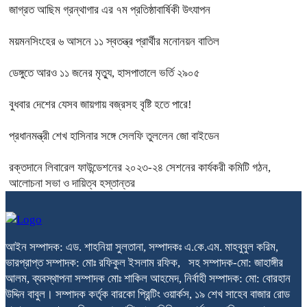
জাগ্রত আছিম গ্রন্থাগার এর ৭ম প্রতিষ্ঠাবার্ষিকী উৎযাপন
ময়মনসিংহের ৬ আসনে ১১ স্বতন্ত্র প্রার্থীর মনোনয়ন বাতিল
ডেঙ্গুতে আরও ১১ জনের মৃত্যু, হাসপাতালে ভর্তি ২৯০৫
বুধবার দেশের যেসব জায়গায় বজ্রসহ বৃষ্টি হতে পারে!
প্রধানমন্ত্রী শেখ হাসিনার সঙ্গে সেলফি তুললেন জো বাইডেন
রক্তদানে লিবারেল ফাউন্ডেশনের ২০২৩-২৪ সেশনের কার্যকরী কমিটি গঠন,
আলোচনা সভা ও দায়িত্ব হস্তান্তর
আইন সম্পাদক: এড. শাহনিয়া সুলতানা, সম্পাদকঃ এ.কে.এম. মাহবুবুল করিম,
ভারপ্রাপ্ত সম্পাদক: মোঃ রফিকুল ইসলাম রফিক, সহ সম্পাদক-মো: জাহাঙ্গীর
আলম, ব্যবস্থাপনা সম্পাদক মোঃ শাকিল আহমেদ, নির্বাহী সম্পাদক: মো: বোরহান
উদ্দিন বাবুল। সম্পাদক কর্তৃক বারকো প্রিন্টিং ওয়ার্কস, ১৯ শেখ সাহেব বাজার রোড