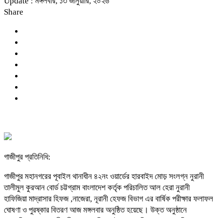
Update : মঙ্গলবার, ১৩ জানুয়ারি, ২০২৬
Share
গাজীপুর প্রতিনিধি:
গাজীপুর মহানগরের পূবাইল থানাধীন ৪২নং ওয়ার্ডের হারবাইদ মোড় সংলগ্ন নুরানী
তালীমুল কুরআন বোর্ড চট্টগ্রাম বাংলাদেশ কর্তৃক পরিচালিত আল হেরা নুরানী
হাফিজিয়া মাদ্রাসার হিফজ ,নাজেরা, নূরানী হেফজ বিভাগ এর বার্ষিক পরীক্ষার ফলাফল
ঘোষণা ও পুরষ্কার বিতরণ আজ মঙ্গলবার অনুষ্ঠিত হয়েছে। উক্ত অনুষ্ঠানে