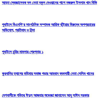
আহত স্বেচ্ছাসেবক দল নেতা বকুল দেওয়ানের পাশে নজরুল ইসলাম খান বিকি
পূবাইলে বিএনপি’র সাংগঠনিক সম্পাদক আরিফ ভূঁইয়ার বিরুদ্ধে অপপ্রচারের
অভিযোগ, প্রতিবাদ ও নিন্দা
পূবাইলে চুরির মামলায় গ্রেপ্তার ১
কুরবানির ত্যাগের মহিমায় সমাজ গড়ার আহ্বান ব্যবসায়ী নেতা সেলিম খানের
দেশবাসীকে পবিত্র ঈদুল আজহার শুভেচ্ছা জানালেন আবু সাঈদ সরকার