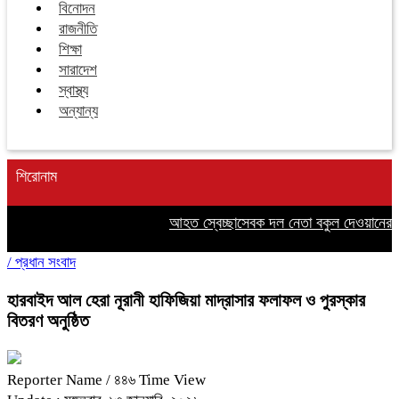
বিনোদন
রাজনীতি
শিক্ষা
সারাদেশ
স্বাস্থ্য
অন্যান্য
শিরোনাম
আহত স্বেচ্ছাসেবক দল নেতা বকুল দেওয়ানের পা
/
প্রধান সংবাদ
হারবাইদ আল হেরা নূরানী হাফিজিয়া মাদ্রাসার ফলাফল ও পুরস্কার
বিতরণ অনুষ্ঠিত
Reporter Name
/ ৪৪৬ Time View