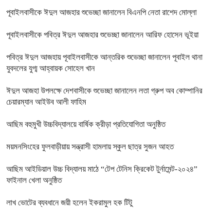
পূবাইলবাসীকে ঈদুল আজহার শুভেচ্ছা জানালেন বিএনপি নেতা রাশেদ মোল্লা
পূবাইলবাসীকে পবিত্র ঈদুল আজহার শুভেচ্ছা জানালেন আরিফ হোসেন ভূইয়া
পবিত্র ঈদুল আজহায় পূবাইলবাসীকে আন্তরিক শুভেচ্ছা জানালেন পূবাইল থানা
যুবদলের যুগ্ম আহ্বায়ক সোহেল খান
ঈদুল আজহা উপলক্ষে দেশবাসীকে শুভেচ্ছা জানালেন লতা গ্রুপ অব কোম্পানির
চেয়ারম্যান আইউব আলী ফাহিম
আছিম বহুমুখী উচ্চবিদ্যালয়ে বার্ষিক ক্রীড়া প্রতিযোগিতা অনুষ্ঠিত
ময়মনসিংহের ফুলবাড়ীয়ায় সন্ত্রাসী হামলায় স্কুল ছাত্র সুজন আহত
আছিম আইডিয়াল উচ্চ বিদ্যালয় মাঠে “টেপ টেনিস ক্রিকেট টুর্নামেন্ট-২০২৪”
ফাইনাল খেলা অনুষ্ঠিত
লাখ ভোটের ব্যবধানে জয়ী হলেন ইকরামুল হক টিটু