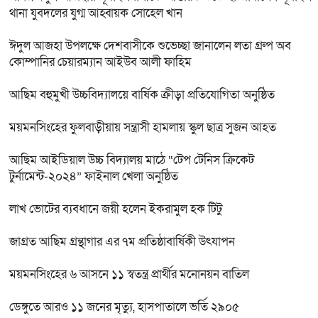
থানা যুবদলের যুগ্ম আহ্বায়ক সোহেল খান
ঈদুল আজহা উপলক্ষে দেশবাসীকে শুভেচ্ছা জানালেন লতা গ্রুপ অব
কোম্পানির চেয়ারম্যান আইউব আলী ফাহিম
আছিম বহুমুখী উচ্চবিদ্যালয়ে বার্ষিক ক্রীড়া প্রতিযোগিতা অনুষ্ঠিত
ময়মনসিংহের ফুলবাড়ীয়ায় সন্ত্রাসী হামলায় স্কুল ছাত্র সুজন আহত
আছিম আইডিয়াল উচ্চ বিদ্যালয় মাঠে “টেপ টেনিস ক্রিকেট
টুর্নামেন্ট-২০২৪” ফাইনাল খেলা অনুষ্ঠিত
লাখ ভোটের ব্যবধানে জয়ী হলেন ইকরামুল হক টিটু
জাগ্রত আছিম গ্রন্থাগার এর ৭ম প্রতিষ্ঠাবার্ষিকী উৎযাপন
ময়মনসিংহের ৬ আসনে ১১ স্বতন্ত্র প্রার্থীর মনোনয়ন বাতিল
ডেঙ্গুতে আরও ১১ জনের মৃত্যু, হাসপাতালে ভর্তি ২৯০৫