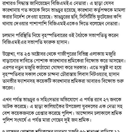
রাখারও সিদ্ধান্ত জানিয়েছেন বিজিএমইএ নেতারা। এ ছাড়া যেসব
কারখানায় গত কয়েক দিনে ভাঙচুর হয়েছে, কারখানা কর্তৃপক্ষকে মামলা
করার নির্দেশ দেওয়া হয়েছে। ভাঙচুরের ছবি, সিসিটিভি ফুটেজের কপি
থানায় দেওয়ার পাশাপাশি বিজিএমইএকেও দিতে বলেছেন নেতারা।
চলমান পরিস্থিতি নিয়ে বৃহস্পতিবারের ওই বৈঠকে সভাপতিত্ব করেন
বিজিএমইএর সভাপতি ফারুক হাসান।
উল্লেখ্য, গত ২৩ অক্টোবর থেকে গাজীপুরের বিভিন্ন এলাকায় মজুরি
বাড়ানোর দাবিতে পোশাক কারখানার শ্রমিকেরা বিক্ষোভ করে আসছেন।
এরপর নতুন মজুরি কাঠামো ঘোষণা করে সরকার। এতে সন্তুষ্ট না হয়ে
বৃহস্পতিবার সকাল থেকে চান্দনা চৌরাস্তায় লিবাস নিটওয়্যার, হাসান
তানভীর ফ্যাশনসহ কয়েকটি কারখানার শ্রমিকরা আবারও বিক্ষোভ শুরু
করেন।
এখন পর্যন্ত ভাঙচুর ও সহিংসতার অভিযোগে এ পর্যন্ত র‍্যাব ২৭ জনকে
আটক করেছে। এ ছাড়া কালিয়াকৈর উপজেলা যুবদলের এক নেতা সহ
বেশ কয়েকজনকে গ্রেপ্তার করেছে পুলিশ। আন্দোলন চলাকালে শ্রমিক
পুলিশ সংঘর্ষে এ পর্যন্ত মারা গেছেন দুই জন শ্রমিক।
৭ নভেম্বর পোশাক শ্রমিকদের ন্যূনতম মজুরি ৫৬ শতাংশ বাড়িয়ে ১২