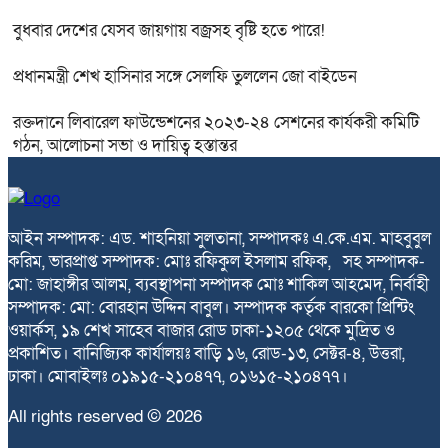
বুধবার দেশের যেসব জায়গায় বজ্রসহ বৃষ্টি হতে পারে!
প্রধানমন্ত্রী শেখ হাসিনার সঙ্গে সেলফি তুললেন জো বাইডেন
রক্তদানে লিবারেল ফাউন্ডেশনের ২০২৩-২৪ সেশনের কার্যকরী কমিটি
গঠন, আলোচনা সভা ও দায়িত্ব হস্তান্তর
আইন সম্পাদক: এড. শাহনিয়া সুলতানা, সম্পাদকঃ এ.কে.এম. মাহবুবুল
করিম, ভারপ্রাপ্ত সম্পাদক: মোঃ রফিকুল ইসলাম রফিক, সহ সম্পাদক-
মো: জাহাঙ্গীর আলম, ব্যবস্থাপনা সম্পাদক মোঃ শাকিল আহমেদ, নির্বাহী
সম্পাদক: মো: বোরহান উদ্দিন বাবুল। সম্পাদক কর্তৃক বারকো প্রিন্টিং
ওয়ার্কস, ১৯ শেখ সাহেব বাজার রোড ঢাকা-১২০৫ থেকে মুদ্রিত ও
প্রকাশিত। বানিজ্যিক কার্যালয়ঃ বাড়ি ১৬, রোড-১৩, সেক্টর-৪, উত্তরা,
ঢাকা। মোবাইলঃ ০১৯১৫-২১০৪৭৭, ০১৬১৫-২১০৪৭৭।
All rights reserved © 2026