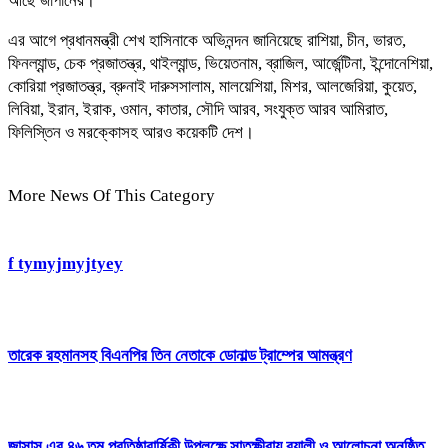
আছে জাপানের।”
এর আগে প্রধানমন্ত্রী শেখ হাসিনাকে অভিনন্দন জানিয়েছে রাশিয়া, চীন, ভারত,
ফিনল্যান্ড, চেক প্রজাতন্ত্র, থাইল্যান্ড, ভিয়েতনাম, ব্রাজিল, আর্জেন্টিনা, ইন্দোনেশিয়া,
কোরিয়া প্রজাতন্ত্র, ব্রুনাই দারুসসালাম, মালয়েশিয়া, মিশর, আলজেরিয়া, কুয়েত,
লিবিয়া, ইরান, ইরাক, ওমান, কাতার, সৌদি আরব, সংযুক্ত আরব আমিরাত,
ফিলিস্তিন ও মরক্কোসহ আরও কয়েকটি দেশ।
More News Of This Category
f tymyjmyjtyey
তারেক রহমানসহ বিএনপির তিন নেতাকে ডোনাল্ড ট্রাম্পের আমন্ত্রণ
জাসাস এর ৪৬ তম প্রতিষ্ঠাবার্ষিকী উপলক্ষে সাতক্ষীরায় র‍্যালী ও আলোচনা অনুষ্ঠিত