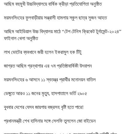
আছিম বহুমুখী উচ্চবিদ্যালয়ে বার্ষিক ক্রীড়া প্রতিযোগিতা অনুষ্ঠিত
ময়মনসিংহের ফুলবাড়ীয়ায় সন্ত্রাসী হামলায় স্কুল ছাত্র সুজন আহত
আছিম আইডিয়াল উচ্চ বিদ্যালয় মাঠে “টেপ টেনিস ক্রিকেট টুর্নামেন্ট-২০২৪”
ফাইনাল খেলা অনুষ্ঠিত
লাখ ভোটের ব্যবধানে জয়ী হলেন ইকরামুল হক টিটু
জাগ্রত আছিম গ্রন্থাগার এর ৭ম প্রতিষ্ঠাবার্ষিকী উৎযাপন
ময়মনসিংহের ৬ আসনে ১১ স্বতন্ত্র প্রার্থীর মনোনয়ন বাতিল
ডেঙ্গুতে আরও ১১ জনের মৃত্যু, হাসপাতালে ভর্তি ২৯০৫
বুধবার দেশের যেসব জায়গায় বজ্রসহ বৃষ্টি হতে পারে!
প্রধানমন্ত্রী শেখ হাসিনার সঙ্গে সেলফি তুললেন জো বাইডেন