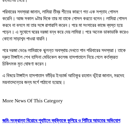
রহমানের মেয়ে।
পরিবারের সদস্যরা জানান, লামিয়া তীব্র শীতের কারণে গত এক সপ্তাহ গোসল
করেনি। আজ সকাল ৯টার দিকে তার মা তাকে গোসল করতে বলেন। লামিয়া গোসল
করবে না বললে মা তার সঙ্গে রাগারাগি করেন। পরে মা সংসারের কাজে ব্যস্ত হয়ে
পড়েন। এ সুযোগে ঘরের দরজা বন্ধ করে দেয় লামিয়া। পরে অনেক ডাকাডাকি করেও
কোনো সাড়াশব্দ পাওয়া যায়নি।
পরে দরজা ভেঙে লামিয়াকে ঝুলন্ত অবস্থায় দেখতে পান পরিবারের সদস্যরা। তাকে
দ্রুত টাঙ্গাইল শেখ হাসিনা মেডিকেল কলেজ হাসপাতালে নিয়ে গেলে কর্তব্যরত
চিকিৎসক মৃত ঘোষণা করেন।
এ বিষয়ে টাঙ্গাইল হাসপাতাল ফাঁড়ির ইনচার্জ আতিকুর রহমান ভূঁইয়া জানান, মরদেহ
ময়নাতদন্তের জন্য মর্গে পাঠানো হয়েছে।
More News Of This Category
জমি-সংক্রান্ত বিরোধে পূবাইলে ব্যক্তিকে কুপিয়ে ও পিটিয়ে আহতের অভিযোগ