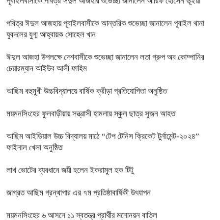
পূবাইলবাসীকে পবিত্র ঈদুল আজহার শুভেচ্ছা জানালেন আরিফ হোসেন ভূইয়া
পবিত্র ঈদুল আজহায় পূবাইলবাসীকে আন্তরিক শুভেচ্ছা জানালেন পূবাইল থানা
যুবদলের যুগ্ম আহ্বায়ক সোহেল খান
ঈদুল আজহা উপলক্ষে দেশবাসীকে শুভেচ্ছা জানালেন লতা গ্রুপ অব কোম্পানির
চেয়ারম্যান আইউব আলী ফাহিম
আছিম বহুমুখী উচ্চবিদ্যালয়ে বার্ষিক ক্রীড়া প্রতিযোগিতা অনুষ্ঠিত
ময়মনসিংহের ফুলবাড়ীয়ায় সন্ত্রাসী হামলায় স্কুল ছাত্র সুজন আহত
আছিম আইডিয়াল উচ্চ বিদ্যালয় মাঠে “টেপ টেনিস ক্রিকেট টুর্নামেন্ট-২০২৪”
ফাইনাল খেলা অনুষ্ঠিত
লাখ ভোটের ব্যবধানে জয়ী হলেন ইকরামুল হক টিটু
জাগ্রত আছিম গ্রন্থাগার এর ৭ম প্রতিষ্ঠাবার্ষিকী উৎযাপন
ময়মনসিংহের ৬ আসনে ১১ স্বতন্ত্র প্রার্থীর মনোনয়ন বাতিল