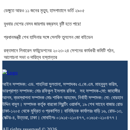
ডেঙ্গুতে আরও ১১ জনের মৃত্যু, হাসপাতালে ভর্তি ২৯০৫
বুধবার দেশের যেসব জায়গায় বজ্রসহ বৃষ্টি হতে পারে!
প্রধানমন্ত্রী শেখ হাসিনার সঙ্গে সেলফি তুললেন জো বাইডেন
রক্তদানে লিবারেল ফাউন্ডেশনের ২০২৩-২৪ সেশনের কার্যকরী কমিটি গঠন,
আলোচনা সভা ও দায়িত্ব হস্তান্তর
আইন সম্পাদক: এড. শাহনিয়া সুলতানা, সম্পাদকঃ এ.কে.এম. মাহবুবুল করিম,
ভারপ্রাপ্ত সম্পাদক: মোঃ রফিকুল ইসলাম রফিক, সহ সম্পাদক-মো: জাহাঙ্গীর
আলম, ব্যবস্থাপনা সম্পাদক মোঃ শাকিল আহমেদ, নির্বাহী সম্পাদক: মো: বোরহান
উদ্দিন বাবুল। সম্পাদক কর্তৃক বারকো প্রিন্টিং ওয়ার্কস, ১৯ শেখ সাহেব বাজার রোড
ঢাকা-১২০৫ থেকে মুদ্রিত ও প্রকাশিত। বানিজ্যিক কার্যালয়ঃ বাড়ি ১৬, রোড-১৩,
সেক্টর-৪, উত্তরা, ঢাকা। মোবাইলঃ ০১৯১৫-২১০৪৭৭, ০১৬১৫-২১০৪৭৭।
All rights reserved © 2026