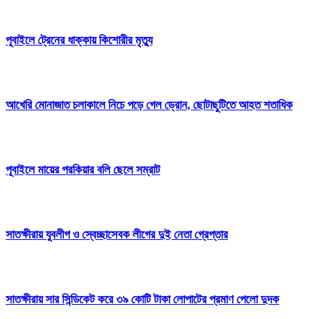
পূবাইলে ট্রেনের ধাক্কায় কিশোরীর মৃত্যু
আখেরি মোনাজাত চলাকালে নিচে পড়ে গেল ড্রোন, ছোটাছুটিতে আহত শতাধিক
পূবাইলে মায়ের পরকিয়ার বলি ছেলে সম্রাট
সাতক্ষীরায় যুবলীগ ও স্বেচ্ছাসেবক লীগের দুই নেতা গ্রেপ্তার
সাতক্ষীরায় সার সিন্ডিকেট করে ৩৯ কোটি টাকা লোপাটের প্রমাণ পেলো দুদক