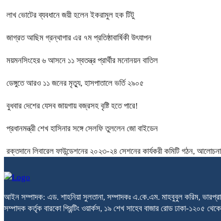
লাখ ভোটের ব্যবধানে জয়ী হলেন ইকরামুল হক টিটু
জাগ্রত আছিম গ্রন্থাগার এর ৭ম প্রতিষ্ঠাবার্ষিকী উৎযাপন
ময়মনসিংহের ৬ আসনে ১১ স্বতন্ত্র প্রার্থীর মনোনয়ন বাতিল
ডেঙ্গুতে আরও ১১ জনের মৃত্যু, হাসপাতালে ভর্তি ২৯০৫
বুধবার দেশের যেসব জায়গায় বজ্রসহ বৃষ্টি হতে পারে!
প্রধানমন্ত্রী শেখ হাসিনার সঙ্গে সেলফি তুললেন জো বাইডেন
রক্তদানে লিবারেল ফাউন্ডেশনের ২০২৩-২৪ সেশনের কার্যকরী কমিটি গঠন, আলোচনা 
আইন সম্পাদক: এড. শাহনিয়া সুলতানা, সম্পাদকঃ এ.কে.এম. মাহবুবুল করিম, ভারপ্রা
সম্পাদক কর্তৃক বারকো প্রিন্টিং ওয়ার্কস, ১৯ শেখ সাহেব বাজার রোড ঢাকা-১২০৫ 