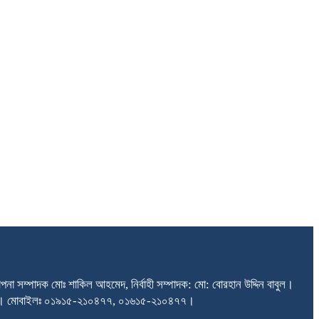
না সম্পাদক মোঃ শাকিল আহমেদ, নির্বাহী সম্পাদক: মো: বোরহান উদ্দিন বাবুল।
তরা, ঢাকা। মোবাইলঃ ০১৯১৫-২১০৪৭৭, ০১৬১৫-২১০৪৭৭।