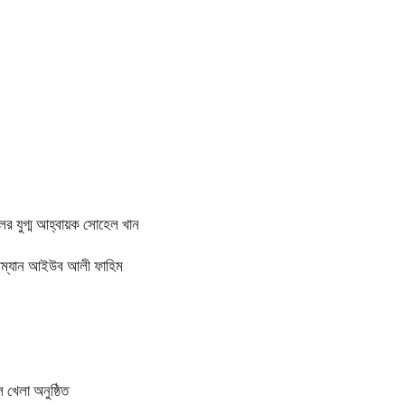
ের যুগ্ম আহ্বায়ক সোহেল খান
য়ারম্যান আইউব আলী ফাহিম
 খেলা অনুষ্ঠিত