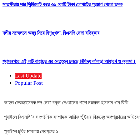
সাতক্ষীরায় সার সিন্ডিকেট করে ৩৯ কোটি টাকা লোপাটের প্রমাণ পেলো দুদক
দলীয় সম্মেলনে অস্ত্র নিয়ে বিশৃঙ্খলা, বিএনপি নেতা বহিষ্কার
শ্যামনগরে এই লাট বাহাদুর এর নেতৃত্বে চলছে নিষিদ্ধ কাঁকড়া আহারণ ও ব্যবসা।
Last Update
Popular Post
আহত স্বেচ্ছাসেবক দল নেতা বকুল দেওয়ানের পাশে নজরুল ইসলাম খান বিকি
পূবাইলে বিএনপি’র সাংগঠনিক সম্পাদক আরিফ ভূঁইয়ার বিরুদ্ধে অপপ্রচারের অভিযোগ, 
পূবাইলে চুরির মামলায় গ্রেপ্তার ১