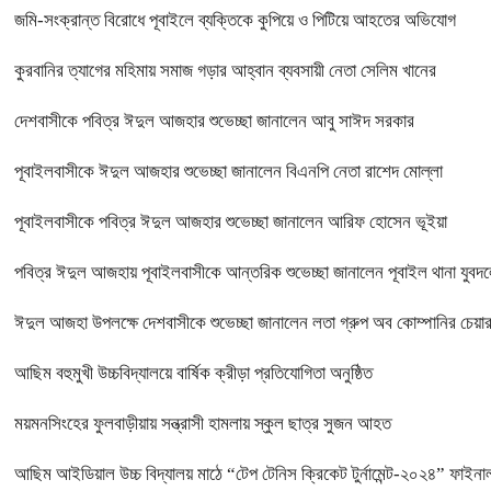
জমি-সংক্রান্ত বিরোধে পূবাইলে ব্যক্তিকে কুপিয়ে ও পিটিয়ে আহতের অভিযোগ
কুরবানির ত্যাগের মহিমায় সমাজ গড়ার আহ্বান ব্যবসায়ী নেতা সেলিম খানের
দেশবাসীকে পবিত্র ঈদুল আজহার শুভেচ্ছা জানালেন আবু সাঈদ সরকার
পূবাইলবাসীকে ঈদুল আজহার শুভেচ্ছা জানালেন বিএনপি নেতা রাশেদ মোল্লা
পূবাইলবাসীকে পবিত্র ঈদুল আজহার শুভেচ্ছা জানালেন আরিফ হোসেন ভূইয়া
পবিত্র ঈদুল আজহায় পূবাইলবাসীকে আন্তরিক শুভেচ্ছা জানালেন পূবাইল থানা যুবদল
ঈদুল আজহা উপলক্ষে দেশবাসীকে শুভেচ্ছা জানালেন লতা গ্রুপ অব কোম্পানির চে
আছিম বহুমুখী উচ্চবিদ্যালয়ে বার্ষিক ক্রীড়া প্রতিযোগিতা অনুষ্ঠিত
ময়মনসিংহের ফুলবাড়ীয়ায় সন্ত্রাসী হামলায় স্কুল ছাত্র সুজন আহত
আছিম আইডিয়াল উচ্চ বিদ্যালয় মাঠে “টেপ টেনিস ক্রিকেট টুর্নামেন্ট-২০২৪” ফাইনাল