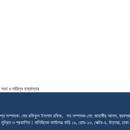
সভা ও দায়িত্ব হস্তান্তর
প্ত সম্পাদক: মোঃ রফিকুল ইসলাম রফিক, সহ সম্পাদক-মো: জাহাঙ্গীর আলম, ব্যবস্থাপ
থেকে মুদ্রিত ও প্রকাশিত। বানিজ্যিক কার্যালয়ঃ বাড়ি ১৬, রোড-১৩, সেক্টর-৪, উত্