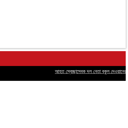
আহত স্বেচ্ছাসেবক দল নেতা বকুল দেওয়ানের পাশে