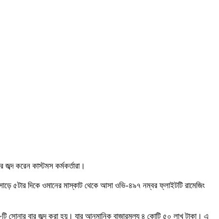
ব্দ করেন কাস্টমস কর্মকর্তারা।
র সাড়ে ৫টার দিকে ওমানের মাস্কাট থেকে আসা ওভি-৪৯৭ নম্বর ফ্লাইটটি রামেজিং
টি সোনার বার জব্দ করা হয়। যার আনুমানিক বাজারমূল্য ৪ কোটি ৫০ লাখ টাকা। এ