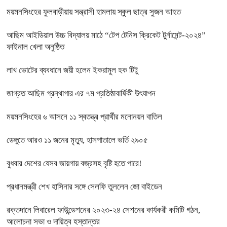
ময়মনসিংহের ফুলবাড়ীয়ায় সন্ত্রাসী হামলায় স্কুল ছাত্র সুজন আহত
আছিম আইডিয়াল উচ্চ বিদ্যালয় মাঠে “টেপ টেনিস ক্রিকেট টুর্নামেন্ট-২০২৪”
ফাইনাল খেলা অনুষ্ঠিত
লাখ ভোটের ব্যবধানে জয়ী হলেন ইকরামুল হক টিটু
জাগ্রত আছিম গ্রন্থাগার এর ৭ম প্রতিষ্ঠাবার্ষিকী উৎযাপন
ময়মনসিংহের ৬ আসনে ১১ স্বতন্ত্র প্রার্থীর মনোনয়ন বাতিল
ডেঙ্গুতে আরও ১১ জনের মৃত্যু, হাসপাতালে ভর্তি ২৯০৫
বুধবার দেশের যেসব জায়গায় বজ্রসহ বৃষ্টি হতে পারে!
প্রধানমন্ত্রী শেখ হাসিনার সঙ্গে সেলফি তুললেন জো বাইডেন
রক্তদানে লিবারেল ফাউন্ডেশনের ২০২৩-২৪ সেশনের কার্যকরী কমিটি গঠন,
আলোচনা সভা ও দায়িত্ব হস্তান্তর