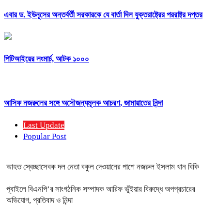
এবার ড. ইউনূসের অন্তর্বর্তী সরকারকে যে বার্তা দিল যুক্তরাষ্ট্রের পররাষ্ট্র দপ্তর
পিটিআইয়ের লংমার্চ, আটক ১০০০
আসিফ নজরুলের সঙ্গে অসৌজন্যমূলক আচরণ, জামায়াতের নিন্দা
Last Update
Popular Post
আহত স্বেচ্ছাসেবক দল নেতা বকুল দেওয়ানের পাশে নজরুল ইসলাম খান বিকি
পূবাইলে বিএনপি’র সাংগঠনিক সম্পাদক আরিফ ভূঁইয়ার বিরুদ্ধে অপপ্রচারের
অভিযোগ, প্রতিবাদ ও নিন্দা