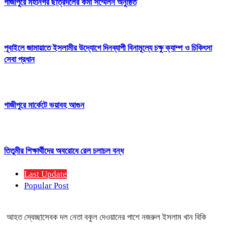
গাজীপুরে মহানগর ছাত্রদলের কর্মী সম্মেলন অনুষ্ঠিত
পূবাইলে জামায়াতে ইসলামীর উদ্যোগে দিনব্যাপী বিনামূল্যে চক্ষু ক্যাম্প ও চিকিৎসা
সেবা প্রধান
গাজীপুরে মার্কেটে ভয়াবহ আগুন
তিতুমীর শিক্ষার্থীদের অবরোধে রেল চলাচল বন্ধ
Last Update
Popular Post
আহত স্বেচ্ছাসেবক দল নেতা বকুল দেওয়ানের পাশে নজরুল ইসলাম খান বিকি