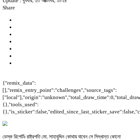
Update : বুধবার, ২৩ অক্টোবর, ২০২৪
Share
{"remix_data":
[],"remix_entry_point":"challenges","source_tags":
["local"],"origin":"unknown","total_draw_time":0,"total_dra
{},"tools_used":
{},"is_sticker":false,"edited_since_last_sticker_save":false,
ডেস্ক রিপোর্টঃ রাষ্ট্রপতি মো. সাহাবুদ্দিন কোথায় যাবেন সে সিদ্ধান্ত কোনো