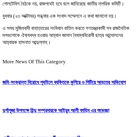
গোলটেবিল বৈঠকে নয়, রাজপথেই হবে বলে জানিয়েছে জাতীয় নাগরিক কমিটি।
বুধবার (২৩ অক্টোবর) সন্ধ্যায় এক সংবাদ সম্মেলনে এ কথা জানানো হয়।
এ সময় মুজিববাদী বাহাত্তরের সংবিধান বাতিল করতে গণতন্ত্রকামী সব রাজনৈতিক
দলগুলোকে ঐক্যবদ্ধ হওয়ার আহ্বান জানান বৈষম্যবিরোধী ছাত্র আন্দোলনের
আহ্বায়ক হাসনাত আব্দুল্লাহ।
More News Of This Category
জমি-সংক্রান্ত বিরোধে পূবাইলে ব্যক্তিকে কুপিয়ে ও পিটিয়ে আহতের অভিযোগ
দুর্গাপূজা উপলক্ষে হিন্দু সম্প্রদায়কে আইয়ুব আলী ফাহিম এর শুভেচ্ছা