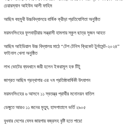
চেয়ারম্যান আইউব আলী ফাহিম
আছিম বহুমুখী উচ্চবিদ্যালয়ে বার্ষিক ক্রীড়া প্রতিযোগিতা অনুষ্ঠিত
ময়মনসিংহের ফুলবাড়ীয়ায় সন্ত্রাসী হামলায় স্কুল ছাত্র সুজন আহত
আছিম আইডিয়াল উচ্চ বিদ্যালয় মাঠে “টেপ টেনিস ক্রিকেট টুর্নামেন্ট-২০২৪”
ফাইনাল খেলা অনুষ্ঠিত
লাখ ভোটের ব্যবধানে জয়ী হলেন ইকরামুল হক টিটু
জাগ্রত আছিম গ্রন্থাগার এর ৭ম প্রতিষ্ঠাবার্ষিকী উৎযাপন
ময়মনসিংহের ৬ আসনে ১১ স্বতন্ত্র প্রার্থীর মনোনয়ন বাতিল
ডেঙ্গুতে আরও ১১ জনের মৃত্যু, হাসপাতালে ভর্তি ২৯০৫
বুধবার দেশের যেসব জায়গায় বজ্রসহ বৃষ্টি হতে পারে!