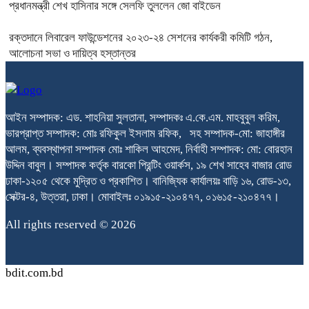
প্রধানমন্ত্রী শেখ হাসিনার সঙ্গে সেলফি তুললেন জো বাইডেন
রক্তদানে লিবারেল ফাউন্ডেশনের ২০২৩-২৪ সেশনের কার্যকরী কমিটি গঠন,
আলোচনা সভা ও দায়িত্ব হস্তান্তর
আইন সম্পাদক: এড. শাহনিয়া সুলতানা, সম্পাদকঃ এ.কে.এম. মাহবুবুল করিম,
ভারপ্রাপ্ত সম্পাদক: মোঃ রফিকুল ইসলাম রফিক, সহ সম্পাদক-মো: জাহাঙ্গীর
আলম, ব্যবস্থাপনা সম্পাদক মোঃ শাকিল আহমেদ, নির্বাহী সম্পাদক: মো: বোরহান
উদ্দিন বাবুল। সম্পাদক কর্তৃক বারকো প্রিন্টিং ওয়ার্কস, ১৯ শেখ সাহেব বাজার রোড
ঢাকা-১২০৫ থেকে মুদ্রিত ও প্রকাশিত। বানিজ্যিক কার্যালয়ঃ বাড়ি ১৬, রোড-১৩,
সেক্টর-৪, উত্তরা, ঢাকা। মোবাইলঃ ০১৯১৫-২১০৪৭৭, ০১৬১৫-২১০৪৭৭।
All rights reserved © 2026
bdit.com.bd