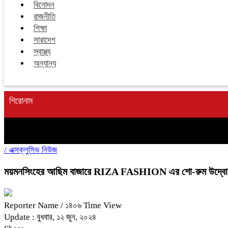
বিনোদন
রাজনীতি
শিক্ষা
সারাদেশ
স্বাস্থ্য
অন্যান্য
শিরোনাম
/
এক্সক্লুসিভ নিউজ
ময়মনসিংহের আছিম বাজারে RIZA FASHION এর শো-রুম উদ্বো
Reporter Name
/ ১৪০৬ Time View
Update : বুধবার, ১২ জুন, ২০২৪