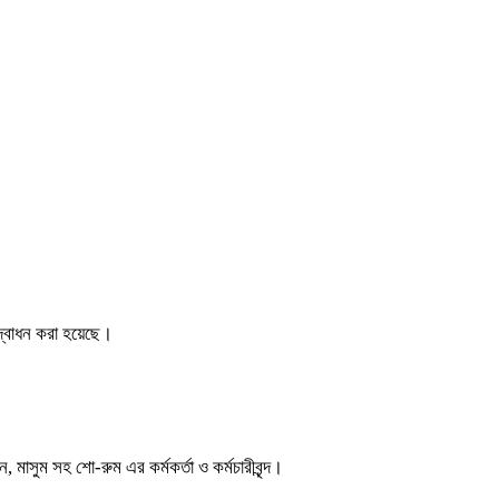
্বোধন করা হয়েছে।
াসুম সহ শো-রুম এর কর্মকর্তা ও কর্মচারীবৃন্দ।