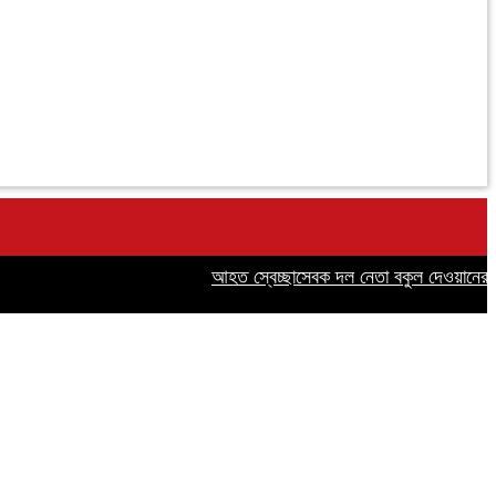
আহত স্বেচ্ছাসেবক দল নেতা বকুল দেওয়ানের পাশে