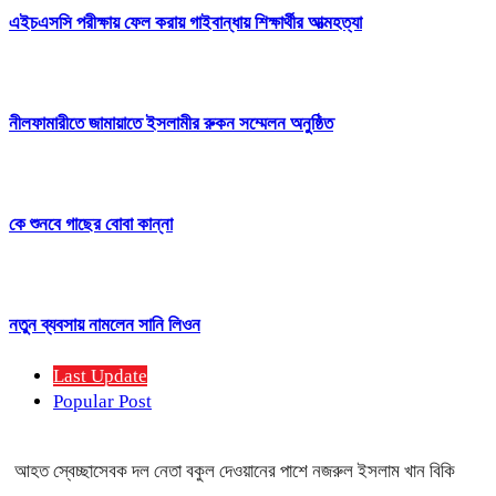
এইচএসসি পরীক্ষায় ফেল করায় গাইবান্ধায় শিক্ষার্থীর আত্মহত্যা
নীলফামারীতে জামায়াতে ইসলামীর রুকন সম্মেলন অনুষ্ঠিত
কে শুনবে গাছের বোবা কান্না
নতুন ব্যবসায় নামলেন সানি লিওন
Last Update
Popular Post
আহত স্বেচ্ছাসেবক দল নেতা বকুল দেওয়ানের পাশে নজরুল ইসলাম খান বিকি