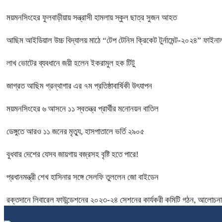
ময়মনসিংহের ফুলবাড়ীয়ায় সন্ত্রাসী হামলায় স্কুল ছাত্র সুজন আহত
আছিম আইডিয়াল উচ্চ বিদ্যালয় মাঠে “টেপ টেনিস ক্রিকেট টুর্নামেন্ট-২০২৪” ফাইনাল
লাখ ভোটের ব্যবধানে জয়ী হলেন ইকরামুল হক টিটু
জাগ্রত আছিম গ্রন্থাগার এর ৭ম প্রতিষ্ঠাবার্ষিকী উৎযাপন
ময়মনসিংহের ৬ আসনে ১১ স্বতন্ত্র প্রার্থীর মনোনয়ন বাতিল
ডেঙ্গুতে আরও ১১ জনের মৃত্যু, হাসপাতালে ভর্তি ২৯০৫
বুধবার দেশের যেসব জায়গায় বজ্রসহ বৃষ্টি হতে পারে!
প্রধানমন্ত্রী শেখ হাসিনার সঙ্গে সেলফি তুললেন জো বাইডেন
রক্তদানে লিবারেল ফাউন্ডেশনের ২০২৩-২৪ সেশনের কার্যকরী কমিটি গঠন, আলোচনা 