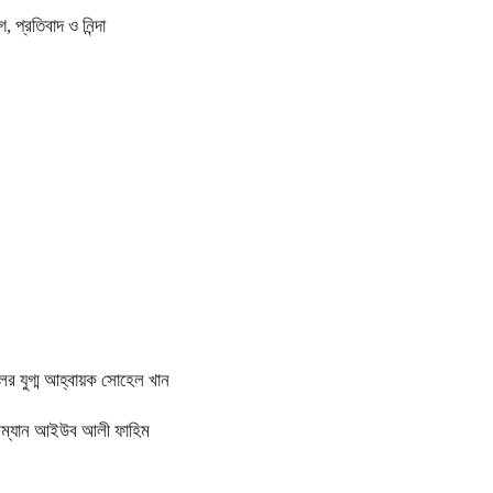
প্রতিবাদ ও নিন্দা
ের যুগ্ম আহ্বায়ক সোহেল খান
য়ারম্যান আইউব আলী ফাহিম