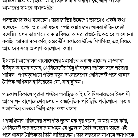
অফিস থেকে বলা হয়েছে যে, তিনি এটা বলেননি। ৫ই আগস্ট তিনি
আমাদের সামনে প্রধানমন্ত্রীর
পদত্যাগের কথা বলেছেন। তার জাতির উদ্দেশ্যে ভাষণেও একই কথা
বলেছেন। এখন তার এই বক্তব্য স্পষ্ট করার জন্য আমরা ইতিমধ্যেই
বলেছি। এখন তার পদে থাকার বিষয়ে আমরা রাজনৈতিকভাবে আলোচনা
করছি। আমরা মনে করি, অন্তর্বর্তী সরকারের উচিত শিগগিরই এই বিষয়ে
আমাদের সঙ্গে আলাপ-আলোচনা করা।
ইসলামী আন্দোলন বাংলাদেশের মহাসচিব অধ্যক্ষ হাফেজ মাওলানা
ইউনুস আহমদ বলেন, প্রেসিডেন্টের দ্বিমুখী বক্তব্য জাতির সঙ্গে শঠতার
শামিল। গণঅভ্যুত্থানে গঠিত নতুন বাংলাদেশের প্রেসিডেন্ট পদে থাকার
নৈতিক অধিকার হারিয়েছেন মো. সাহাবুদ্দিন।
গতকাল বিকালে পুরানা পল্টনে অবস্থিত আইএবি মিলনায়তনে ইসলামী
আন্দোলন বাংলাদেশের চলমান রাজনৈতিক পরিস্থিতি পর্যালোচনা সভায়
সভাপতির বক্তব্যে তিনি এসব কথা বলেন।
গণঅধিকার পরিষদের সভাপতি নুরুল হক নুর বলেন, আমরা মনে করি,
প্রেসিডেন্ট তার বক্তব্যের মাধ্যমে যে ধুম্রজাল তৈরি করেছেন তাতে এই
পদে থাকার নৈতিকতা তিনি হারিয়েছেন। তার বক্তব্যের মাধ্যমে জনগণকে