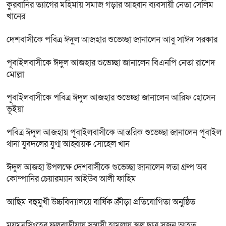
কুরবানির ত্যাগের মহিমায় সমাজ গড়ার আহ্বান ব্যবসায়ী নেতা সেলিম
খানের
দেশবাসীকে পবিত্র ঈদুল আজহার শুভেচ্ছা জানালেন আবু সাঈদ সরকার
পূবাইলবাসীকে ঈদুল আজহার শুভেচ্ছা জানালেন বিএনপি নেতা রাশেদ
মোল্লা
পূবাইলবাসীকে পবিত্র ঈদুল আজহার শুভেচ্ছা জানালেন আরিফ হোসেন
ভূইয়া
পবিত্র ঈদুল আজহায় পূবাইলবাসীকে আন্তরিক শুভেচ্ছা জানালেন পূবাইল
থানা যুবদলের যুগ্ম আহ্বায়ক সোহেল খান
ঈদুল আজহা উপলক্ষে দেশবাসীকে শুভেচ্ছা জানালেন লতা গ্রুপ অব
কোম্পানির চেয়ারম্যান আইউব আলী ফাহিম
আছিম বহুমুখী উচ্চবিদ্যালয়ে বার্ষিক ক্রীড়া প্রতিযোগিতা অনুষ্ঠিত
ময়মনসিংহের ফুলবাড়ীয়ায় সন্ত্রাসী হামলায় স্কুল ছাত্র সুজন আহত