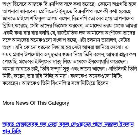
অংশ হিসেবে আজকে বিএনপি’র সঙ্গে কথা হয়েছে। কোনো অগ্রগতি হলে
আপনারা জানবেন। প্রেসিডেন্ট ইস্যুতে বিএনপি’র সঙ্গে কী কথা হয়েছে
জানতে চাইলে শফিকুল আলম বলেন, বিএনপি তো বের হয়ে আপনাদের
ব্রিফিং করেছে, সেটা তাদের জিজ্ঞেস করবেন, আমাদের তরফ থেকে আমরা
একই কথা বার বার বলছি যে, রাজনৈতিক দল আমাদের অংশীজন তাদের
সঙ্গে আমাদের অনেকগুলো সংলাপ হচ্ছে, এটা চলমান ডায়ালগ, সেটার
অংশ। যদি কোনো ধরনের সিদ্ধান্ত হয় সেটা আমরা জানিয়ে দেবো। এ
সময় প্রধান উপদেষ্টার অসুস্থতার গুজব নিয়ে তিনি বলেন, আমরা প্রচুর কল
পেয়েছি, প্রফেসর ইউনূসের স্বাস্থ্য নিয়ে অনেকে ইনকোয়ারি করেছেন।
আমরা জানাতে চাই, তিনি সম্পূর্ণ সুস্থ এবং ভালো আছেন। প্রতিদিনই তিনি
মিটিং করেন, তার ছবি দিচ্ছি আমরা। কালকেও অনেকগুলো মিটিং
করেছেন। আজকেও তিনি বিএনপি’র সঙ্গে মিটিংয়ে ছিলেন।
More News Of This Category
আহত স্বেচ্ছাসেবক দল নেতা বকুল দেওয়ানের পাশে নজরুল ইসলাম
খান বিকি