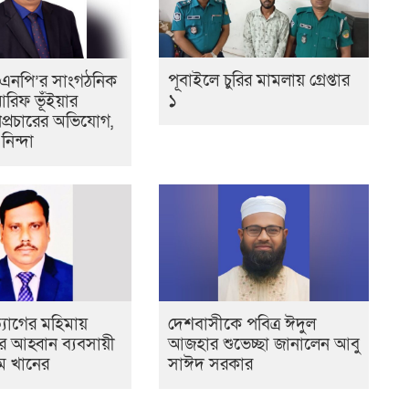
পূবাইলে চুরির মামলায় গ্রেপ্তার
িএনপি’র সাংগঠনিক
১
রিফ ভূঁইয়ার
পপ্রচারের অভিযোগ,
নিন্দা
্যাগের মহিমায়
দেশবাসীকে পবিত্র ঈদুল
 আহ্বান ব্যবসায়ী
আজহার শুভেচ্ছা জানালেন আবু
ম খানের
সাঈদ সরকার