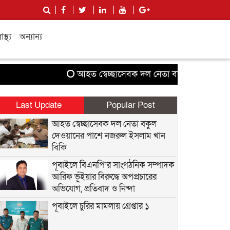
বাস্থ্য
অন্যান্য
আহত স্বেচ্ছাসেবক দল নেতা বকুল দেওয়ানের পাশে
Last Update
Popular Post
আহত স্বেচ্ছাসেবক দল নেতা বকুল
দেওয়ানের পাশে নজরুল ইসলাম খান
বিকি
পূবাইলে বিএনপি’র সাংগঠনিক সম্পাদক
আরিফ ভূঁইয়ার বিরুদ্ধে অপপ্রচারের
অভিযোগ, প্রতিবাদ ও নিন্দা
পূবাইলে চুরির মামলায় গ্রেপ্তার ১