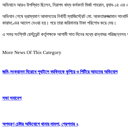
অভিযানে আরও উপস্থিত ছিলেন, নিরাপদ খাদ্য কর্মকর্তা মির্জা শাহরান, র‌্যাব-১৪ এ
অভিযান শেষে ভ্রাম্যমাণ আদালতের নির্বাহী ম্যাজিস্ট্রেট মো. আকতারুজ্জামান সাংবাদি
কারাদণ্ডের আদেশ দেওয়া হয়। পরে তারা জরিমানার টাকা পরিশোধ করে দেয়।
এ সময় সংশ্লিষ্ট রেস্টুরেন্ট কর্তৃপক্ষকে আগামী সাত দিনের মধ্যে রান্নাঘর পরিচ্ছন
More News Of This Category
জমি-সংক্রান্ত বিরোধে পূবাইলে ব্যক্তিকে কুপিয়ে ও পিটিয়ে আহতের অভিযোগ
সভা সমাবেশ
অপহরণ চেষ্টার অভিযোগে থানায় মামলা, গ্রেপ্তার ২