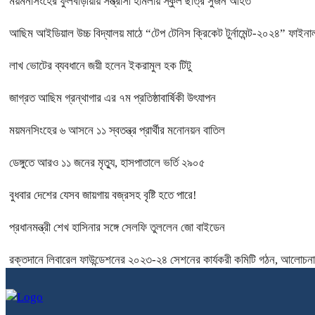
ময়মনসিংহের ফুলবাড়ীয়ায় সন্ত্রাসী হামলায় স্কুল ছাত্র সুজন আহত
আছিম আইডিয়াল উচ্চ বিদ্যালয় মাঠে “টেপ টেনিস ক্রিকেট টুর্নামেন্ট-২০২৪” ফাইনাল
লাখ ভোটের ব্যবধানে জয়ী হলেন ইকরামুল হক টিটু
জাগ্রত আছিম গ্রন্থাগার এর ৭ম প্রতিষ্ঠাবার্ষিকী উৎযাপন
ময়মনসিংহের ৬ আসনে ১১ স্বতন্ত্র প্রার্থীর মনোনয়ন বাতিল
ডেঙ্গুতে আরও ১১ জনের মৃত্যু, হাসপাতালে ভর্তি ২৯০৫
বুধবার দেশের যেসব জায়গায় বজ্রসহ বৃষ্টি হতে পারে!
প্রধানমন্ত্রী শেখ হাসিনার সঙ্গে সেলফি তুললেন জো বাইডেন
রক্তদানে লিবারেল ফাউন্ডেশনের ২০২৩-২৪ সেশনের কার্যকরী কমিটি গঠন, আলোচনা 