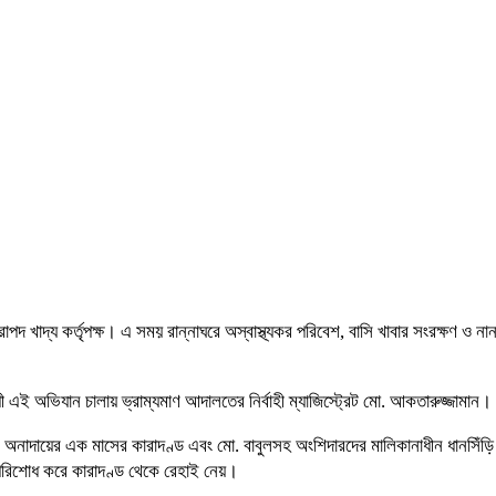
নিরাপদ খাদ্য কর্তৃপক্ষ। এ সময় রান্নাঘরে অস্বাস্থ্যকর পরিবেশ, বাসি খাবার সংরক্ষণ ও
ী এই অভিযান চালায় ভ্রাম্যমাণ আদালতের নির্বাহী ম্যাজিস্ট্রেট মো. আকতারুজ্জামান।
না ও অনাদায়ের এক মাসের কারাদণ্ড এবং মো. বাবুলসহ অংশিদারদের মালিকানাধীন ধানসিঁ
কা পরিশোধ করে কারাদণ্ড থেকে রেহাই নেয়।