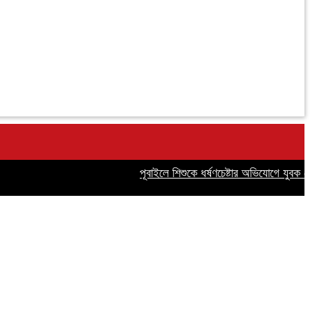
পূবাইলে শিশুকে ধর্ষণচেষ্টার অভিযোগে যুবক গ্রেপ্ত