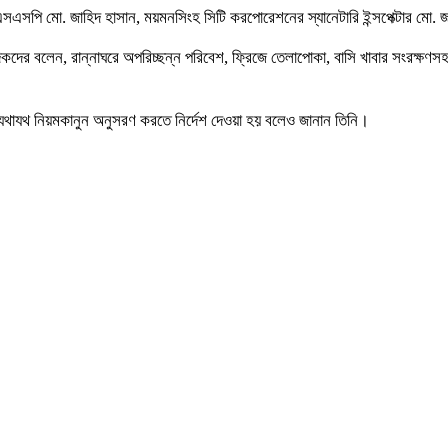
র এসএসপি মো. জাহিদ হাসান, ময়মনসিংহ সিটি করপোরেশনের স্যানেটারি ইন্সপেক্টার মো. জ
কদের বলেন, রান্নাঘরে অপরিচ্ছন্ন পরিবেশ, ফ্রিজে তেলাপোকা, বাসি খাবার সংরক্ষণসহ বেশ
্নসহ যথাযথ নিয়মকানুন অনুসরণ করতে নির্দেশ দেওয়া হয় বলেও জানান তিনি।