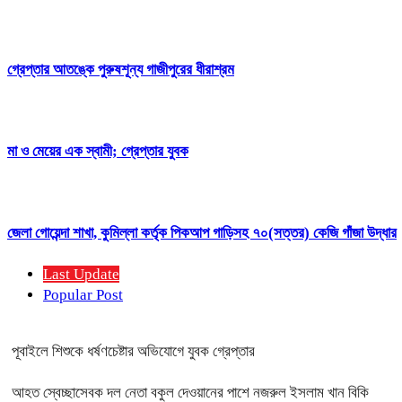
গ্রেপ্তার আতঙ্কে পুরুষশূন্য গাজীপুরের ধীরাশ্রম
মা ও মেয়ের এক স্বামী; গ্রেপ্তার যুবক
জেলা গোয়েন্দা শাখা, কুমিল্লা কর্তৃক পিকআপ গাড়িসহ ৭০(সত্তর) কেজি গাঁজা উদ্ধার
Last Update
Popular Post
পূবাইলে শিশুকে ধর্ষণচেষ্টার অভিযোগে যুবক গ্রেপ্তার
আহত স্বেচ্ছাসেবক দল নেতা বকুল দেওয়ানের পাশে নজরুল ইসলাম খান বিকি