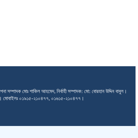
না সম্পাদক মোঃ শাকিল আহমেদ, নির্বাহী সম্পাদক: মো: বোরহান উদ্দিন বাবুল।
তরা, ঢাকা। মোবাইলঃ ০১৯১৫-২১০৪৭৭, ০১৬১৫-২১০৪৭৭।