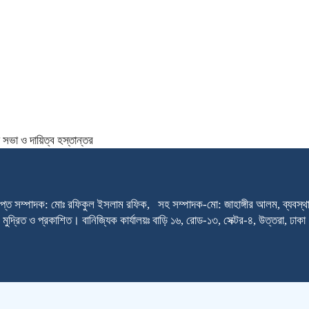
সভা ও দায়িত্ব হস্তান্তর
প্ত সম্পাদক: মোঃ রফিকুল ইসলাম রফিক, সহ সম্পাদক-মো: জাহাঙ্গীর আলম, ব্যবস্থাপ
থেকে মুদ্রিত ও প্রকাশিত। বানিজ্যিক কার্যালয়ঃ বাড়ি ১৬, রোড-১৩, সেক্টর-৪, উত্