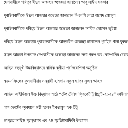
দেশবাসীকে পবিত্র ঈদুল আজহার শুভেচ্ছা জানালেন আবু সাঈদ সরকার
পূবাইলবাসীকে ঈদুল আজহার শুভেচ্ছা জানালেন বিএনপি নেতা রাশেদ মোল্লা
পূবাইলবাসীকে পবিত্র ঈদুল আজহার শুভেচ্ছা জানালেন আরিফ হোসেন ভূইয়া
পবিত্র ঈদুল আজহায় পূবাইলবাসীকে আন্তরিক শুভেচ্ছা জানালেন পূবাইল থানা যুবদল
ঈদুল আজহা উপলক্ষে দেশবাসীকে শুভেচ্ছা জানালেন লতা গ্রুপ অব কোম্পানির চে
আছিম বহুমুখী উচ্চবিদ্যালয়ে বার্ষিক ক্রীড়া প্রতিযোগিতা অনুষ্ঠিত
ময়মনসিংহের ফুলবাড়ীয়ায় সন্ত্রাসী হামলায় স্কুল ছাত্র সুজন আহত
আছিম আইডিয়াল উচ্চ বিদ্যালয় মাঠে “টেপ টেনিস ক্রিকেট টুর্নামেন্ট-২০২৪” ফাইনাল
লাখ ভোটের ব্যবধানে জয়ী হলেন ইকরামুল হক টিটু
জাগ্রত আছিম গ্রন্থাগার এর ৭ম প্রতিষ্ঠাবার্ষিকী উৎযাপন