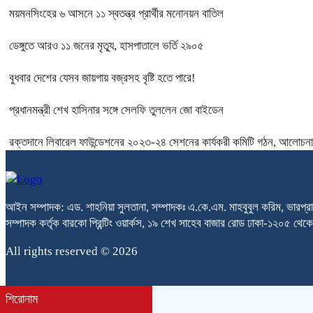
ময়মনসিংহের ৬ আসনে ১১ স্বতন্ত্র প্রার্থীর মনোনয়ন বাতিল
ডেঙ্গুতে আরও ১১ জনের মৃত্যু, হাসপাতালে ভর্তি ২৯০৫
বুধবার দেশের যেসব জায়গায় বজ্রসহ বৃষ্টি হতে পারে!
প্রধানমন্ত্রী শেখ হাসিনার সঙ্গে সেলফি তুললেন জো বাইডেন
রক্তদানে লিবারেল ফাউন্ডেশনের ২০২৩-২৪ সেশনের কার্যকরী কমিটি গঠন, আলোচনা 
আইন সম্পাদক: এড. শাহনিয়া সুলতানা, সম্পাদকঃ এ.কে.এম. মাহবুবুল করিম, ভারপ্রা
সম্পাদক কর্তৃক বারকো প্রিন্টিং ওয়ার্কস, ১৯ শেখ সাহেব বাজার রোড ঢাকা-১২০৫ 
All rights reserved © 2026
শিরোনাম
bdit.com.bd