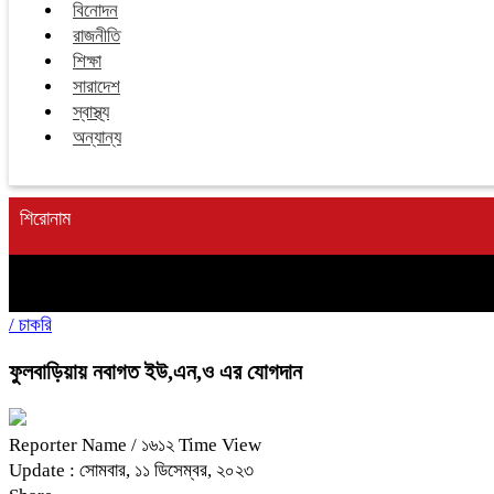
বিনোদন
রাজনীতি
শিক্ষা
সারাদেশ
স্বাস্থ্য
অন্যান্য
শিরোনাম
/
চাকরি
ফুলবাড়িয়ায় নবাগত ইউ,এন,ও এর যোগদান
Reporter Name
/ ১৬১২ Time View
Update : সোমবার, ১১ ডিসেম্বর, ২০২৩