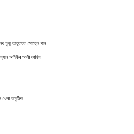
ের যুগ্ম আহ্বায়ক সোহেল খান
য়ারম্যান আইউব আলী ফাহিম
 খেলা অনুষ্ঠিত