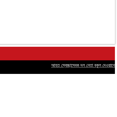
আহত স্বেচ্ছাসেবক দল নেতা বকুল দেওয়ানের পাশ