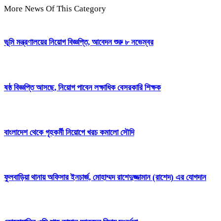
More News Of This Category
ভূমি মন্ত্রণালয়ের নিয়োগ বিজ্ঞপ্তি, আবেদন শুরু ৮ নভেম্বর
ষষ্ঠ বিজ্ঞপ্তি আসছে, নিয়োগ পাবেন লক্ষাধিক বেসরকারি শিক্ষক
বাংলাদেশ থেকে গৃহকর্মী নিয়োগে খরচ কমালো সৌদি
ফুলবাড়িয়া থানায় অফিসার ইনচার্জ, মোহাম্মদ রাশেদুজ্জামান (রাশেদ) এর যোগদান