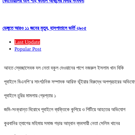
কোতোয়ালির ওসি শাহ কামাল আকন্দের বিদায় সংবর্ধনা
ডেঙ্গুতে আরও ১১ জনের মৃত্যু, হাসপাতালে ভর্তি ২৯০৫
Last Update
Popular Post
আহত স্বেচ্ছাসেবক দল নেতা বকুল দেওয়ানের পাশে নজরুল ইসলাম খান বিকি
পূবাইলে বিএনপি’র সাংগঠনিক সম্পাদক আরিফ ভূঁইয়ার বিরুদ্ধে অপপ্রচারের অভিযোগ, 
পূবাইলে চুরির মামলায় গ্রেপ্তার ১
জমি-সংক্রান্ত বিরোধে পূবাইলে ব্যক্তিকে কুপিয়ে ও পিটিয়ে আহতের অভিযোগ
কুরবানির ত্যাগের মহিমায় সমাজ গড়ার আহ্বান ব্যবসায়ী নেতা সেলিম খানের