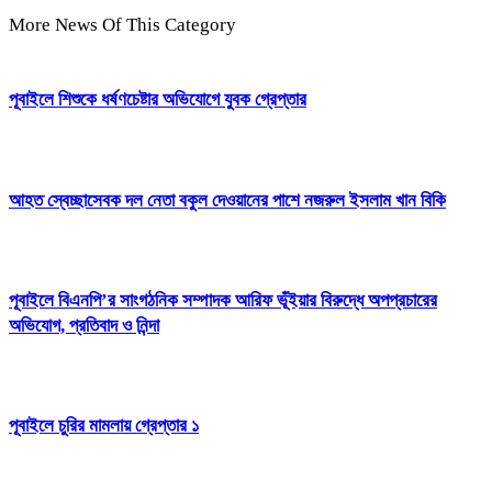
More News Of This Category
পূবাইলে শিশুকে ধর্ষণচেষ্টার অভিযোগে যুবক গ্রেপ্তার
আহত স্বেচ্ছাসেবক দল নেতা বকুল দেওয়ানের পাশে নজরুল ইসলাম খান বিকি
পূবাইলে বিএনপি’র সাংগঠনিক সম্পাদক আরিফ ভূঁইয়ার বিরুদ্ধে অপপ্রচারের
অভিযোগ, প্রতিবাদ ও নিন্দা
পূবাইলে চুরির মামলায় গ্রেপ্তার ১