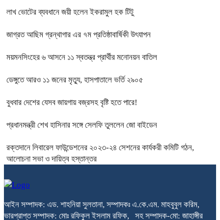
লাখ ভোটের ব্যবধানে জয়ী হলেন ইকরামুল হক টিটু
জাগ্রত আছিম গ্রন্থাগার এর ৭ম প্রতিষ্ঠাবার্ষিকী উৎযাপন
ময়মনসিংহের ৬ আসনে ১১ স্বতন্ত্র প্রার্থীর মনোনয়ন বাতিল
ডেঙ্গুতে আরও ১১ জনের মৃত্যু, হাসপাতালে ভর্তি ২৯০৫
বুধবার দেশের যেসব জায়গায় বজ্রসহ বৃষ্টি হতে পারে!
প্রধানমন্ত্রী শেখ হাসিনার সঙ্গে সেলফি তুললেন জো বাইডেন
রক্তদানে লিবারেল ফাউন্ডেশনের ২০২৩-২৪ সেশনের কার্যকরী কমিটি গঠন,
আলোচনা সভা ও দায়িত্ব হস্তান্তর
আইন সম্পাদক: এড. শাহনিয়া সুলতানা, সম্পাদকঃ এ.কে.এম. মাহবুবুল করিম,
ভারপ্রাপ্ত সম্পাদক: মোঃ রফিকুল ইসলাম রফিক, সহ সম্পাদক-মো: জাহাঙ্গীর