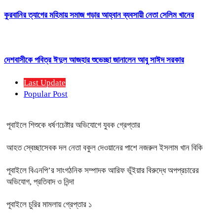
কুরবানির ত্যাগের মহিমায় সমাজ গড়ার আহ্বান ব্যবসায়ী নেতা সেলিম খানের
দেশবাসীকে পবিত্র ঈদুল আজহার শুভেচ্ছা জানালেন আবু সাঈদ সরকার
Last Update
Popular Post
পূবাইলে শিশুকে ধর্ষণচেষ্টার অভিযোগে যুবক গ্রেপ্তার
আহত স্বেচ্ছাসেবক দল নেতা বকুল দেওয়ানের পাশে নজরুল ইসলাম খান বিকি
পূবাইলে বিএনপি’র সাংগঠনিক সম্পাদক আরিফ ভূঁইয়ার বিরুদ্ধে অপপ্রচারের
অভিযোগ, প্রতিবাদ ও নিন্দা
পূবাইলে চুরির মামলায় গ্রেপ্তার ১