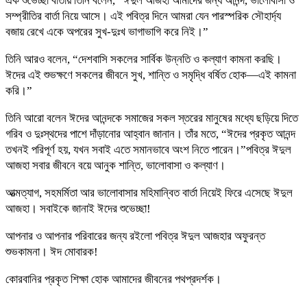
এক শুভেচ্ছা বার্তায় তিনি বলেন, “ঈদুল আজহা আমাদের জন্য আনন্দ, ভালোবাসা ও
সম্প্রীতির বার্তা নিয়ে আসে। এই পবিত্র দিনে আমরা যেন পারস্পরিক সৌহার্দ্য
বজায় রেখে একে অপরের সুখ-দুঃখ ভাগাভাগি করে নিই।”
তিনি আরও বলেন, “দেশবাসি সকলের সার্বিক উন্নতি ও কল্যাণ কামনা করছি।
ঈদের এই শুভক্ষণে সকলের জীবনে সুখ, শান্তি ও সমৃদ্ধি বর্ষিত হোক—এই কামনা
করি।”
তিনি আরো বলেন ঈদের আনন্দকে সমাজের সকল স্তরের মানুষের মধ্যে ছড়িয়ে দিতে
গরিব ও দুঃস্থদের পাশে দাঁড়ানোর আহ্বান জানান। তাঁর মতে, “ঈদের প্রকৃত আনন্দ
তখনই পরিপূর্ণ হয়, যখন সবাই এতে সমানভাবে অংশ নিতে পারেন।”পবিত্র ঈদুল
আজহা সবার জীবনে বয়ে আনুক শান্তি, ভালোবাসা ও কল্যাণ।
আত্মত্যাগ, সহমর্মিতা আর ভালোবাসার মহিমান্বিত বার্তা নিয়েই ফিরে এসেছে ঈদুল
আজহা। সবাইকে জানাই ঈদের শুভেচ্ছা!
আপনার ও আপনার পরিবারের জন্য রইলো পবিত্র ঈদুল আজহার অফুরন্ত
শুভকামনা। ঈদ মোবারক!
কোরবানির প্রকৃত শিক্ষা হোক আমাদের জীবনের পথপ্রদর্শক।