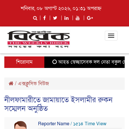
শনিবার, ০৮ অগাস্ট ২০২৬, ০১:৩১ অপরাহ্ন
Toggle
navigati
শিরোনাম
আহত স্বেচ্ছাসেবক দল নেতা বকুল দেওয়া
/
এক্সক্লুসিভ নিউজ
নীলফামারীতে জামায়াতে ইসলামীর রুকন
সম্মেলন অনুষ্ঠিত
Reporter Name
/ ১৫১৪ Time View