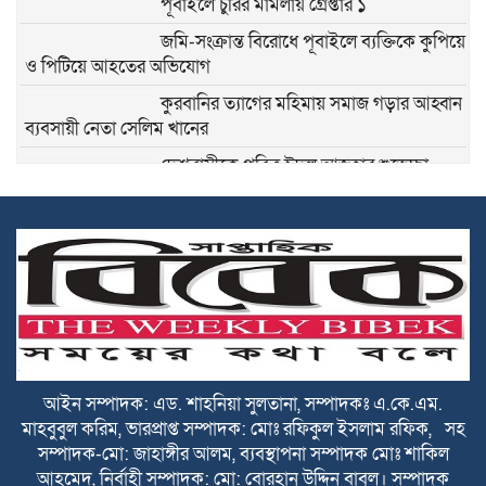
পূবাইলে চুরির মামলায় গ্রেপ্তার ১
জমি-সংক্রান্ত বিরোধে পূবাইলে ব্যক্তিকে কুপিয়ে
ও পিটিয়ে আহতের অভিযোগ
কুরবানির ত্যাগের মহিমায় সমাজ গড়ার আহ্বান
ব্যবসায়ী নেতা সেলিম খানের
দেশবাসীকে পবিত্র ঈদুল আজহার শুভেচ্ছা
জানালেন আবু সাঈদ সরকার
পূবাইলবাসীকে ঈদুল আজহার শুভেচ্ছা
জানালেন বিএনপি নেতা রাশেদ মোল্লা
পূবাইলবাসীকে পবিত্র ঈদুল আজহার শুভেচ্ছা
জানালেন আরিফ হোসেন ভূইয়া
পবিত্র ঈদুল আজহায় পূবাইলবাসীকে আন্তরিক
আইন সম্পাদক: এড. শাহনিয়া সুলতানা, সম্পাদকঃ এ.কে.এম.
শুভেচ্ছা জানালেন পূবাইল থানা যুবদলের যুগ্ম
মাহবুবুল করিম, ভারপ্রাপ্ত সম্পাদক: মোঃ রফিকুল ইসলাম রফিক, সহ
আহ্বায়ক সোহেল খান
সম্পাদক-মো: জাহাঙ্গীর আলম, ব্যবস্থাপনা সম্পাদক মোঃ শাকিল
আহমেদ, নির্বাহী সম্পাদক: মো: বোরহান উদ্দিন বাবুল। সম্পাদক