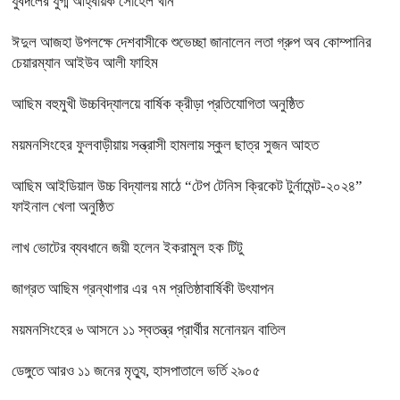
যুবদলের যুগ্ম আহ্বায়ক সোহেল খান
ঈদুল আজহা উপলক্ষে দেশবাসীকে শুভেচ্ছা জানালেন লতা গ্রুপ অব কোম্পানির
চেয়ারম্যান আইউব আলী ফাহিম
আছিম বহুমুখী উচ্চবিদ্যালয়ে বার্ষিক ক্রীড়া প্রতিযোগিতা অনুষ্ঠিত
ময়মনসিংহের ফুলবাড়ীয়ায় সন্ত্রাসী হামলায় স্কুল ছাত্র সুজন আহত
আছিম আইডিয়াল উচ্চ বিদ্যালয় মাঠে “টেপ টেনিস ক্রিকেট টুর্নামেন্ট-২০২৪”
ফাইনাল খেলা অনুষ্ঠিত
লাখ ভোটের ব্যবধানে জয়ী হলেন ইকরামুল হক টিটু
জাগ্রত আছিম গ্রন্থাগার এর ৭ম প্রতিষ্ঠাবার্ষিকী উৎযাপন
ময়মনসিংহের ৬ আসনে ১১ স্বতন্ত্র প্রার্থীর মনোনয়ন বাতিল
ডেঙ্গুতে আরও ১১ জনের মৃত্যু, হাসপাতালে ভর্তি ২৯০৫