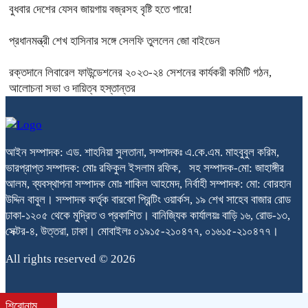
বুধবার দেশের যেসব জায়গায় বজ্রসহ বৃষ্টি হতে পারে!
প্রধানমন্ত্রী শেখ হাসিনার সঙ্গে সেলফি তুললেন জো বাইডেন
রক্তদানে লিবারেল ফাউন্ডেশনের ২০২৩-২৪ সেশনের কার্যকরী কমিটি গঠন,
আলোচনা সভা ও দায়িত্ব হস্তান্তর
আইন সম্পাদক: এড. শাহনিয়া সুলতানা, সম্পাদকঃ এ.কে.এম. মাহবুবুল করিম,
ভারপ্রাপ্ত সম্পাদক: মোঃ রফিকুল ইসলাম রফিক, সহ সম্পাদক-মো: জাহাঙ্গীর
আলম, ব্যবস্থাপনা সম্পাদক মোঃ শাকিল আহমেদ, নির্বাহী সম্পাদক: মো: বোরহান
উদ্দিন বাবুল। সম্পাদক কর্তৃক বারকো প্রিন্টিং ওয়ার্কস, ১৯ শেখ সাহেব বাজার রোড
ঢাকা-১২০৫ থেকে মুদ্রিত ও প্রকাশিত। বানিজ্যিক কার্যালয়ঃ বাড়ি ১৬, রোড-১৩,
সেক্টর-৪, উত্তরা, ঢাকা। মোবাইলঃ ০১৯১৫-২১০৪৭৭, ০১৬১৫-২১০৪৭৭।
All rights reserved © 2026
শিরোনাম
bdit.com.bd