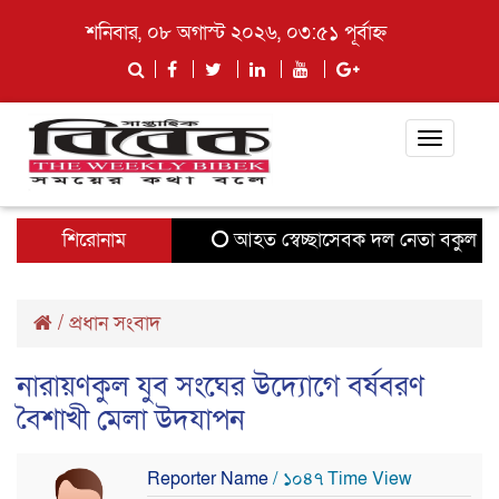
শনিবার, ০৮ অগাস্ট ২০২৬, ০৩:৫১ পূর্বাহ্ন
Toggle
navigati
শিরোনাম
আহত স্বেচ্ছাসেবক দল নেতা বকুল দেওয়
/
প্রধান সংবাদ
নারায়ণকুল যুব সংঘের উদ্যোগে বর্ষবরণ
বৈশাখী মেলা উদযাপন
Reporter Name
/ ১০৪৭ Time View