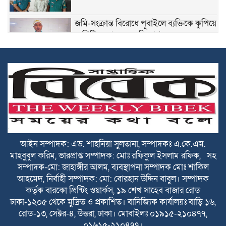
জমি-সংক্রান্ত বিরোধে পূবাইলে ব্যক্তিকে কুপিয়ে
ও পিটিয়ে আহতের অভিযোগ
কুরবানির ত্যাগের মহিমায় সমাজ গড়ার আহ্বান
ব্যবসায়ী নেতা সেলিম খানের
দেশবাসীকে পবিত্র ঈদুল আজহার শুভেচ্ছা
জানালেন আবু সাঈদ সরকার
আইন সম্পাদক: এড. শাহনিয়া সুলতানা, সম্পাদকঃ এ.কে.এম.
পূবাইলবাসীকে ঈদুল আজহার শুভেচ্ছা
মাহবুবুল করিম, ভারপ্রাপ্ত সম্পাদক: মোঃ রফিকুল ইসলাম রফিক, সহ
জানালেন বিএনপি নেতা রাশেদ মোল্লা
সম্পাদক-মো: জাহাঙ্গীর আলম, ব্যবস্থাপনা সম্পাদক মোঃ শাকিল
আহমেদ, নির্বাহী সম্পাদক: মো: বোরহান উদ্দিন বাবুল। সম্পাদক
পূবাইলবাসীকে পবিত্র ঈদুল আজহার শুভেচ্ছা
কর্তৃক বারকো প্রিন্টিং ওয়ার্কস, ১৯ শেখ সাহেব বাজার রোড
জানালেন আরিফ হোসেন ভূইয়া
ঢাকা-১২০৫ থেকে মুদ্রিত ও প্রকাশিত। বানিজ্যিক কার্যালয়ঃ বাড়ি ১৬,
রোড-১৩, সেক্টর-৪, উত্তরা, ঢাকা। মোবাইলঃ ০১৯১৫-২১০৪৭৭,
০১৬১৫-২১০৪৭৭।