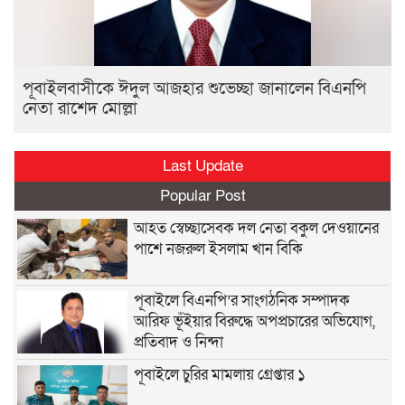
পূবাইলবাসীকে ঈদুল আজহার শুভেচ্ছা জানালেন বিএনপি
নেতা রাশেদ মোল্লা
Last Update
Popular Post
আহত স্বেচ্ছাসেবক দল নেতা বকুল দেওয়ানের
পাশে নজরুল ইসলাম খান বিকি
পূবাইলে বিএনপি’র সাংগঠনিক সম্পাদক
আরিফ ভূঁইয়ার বিরুদ্ধে অপপ্রচারের অভিযোগ,
প্রতিবাদ ও নিন্দা
পূবাইলে চুরির মামলায় গ্রেপ্তার ১