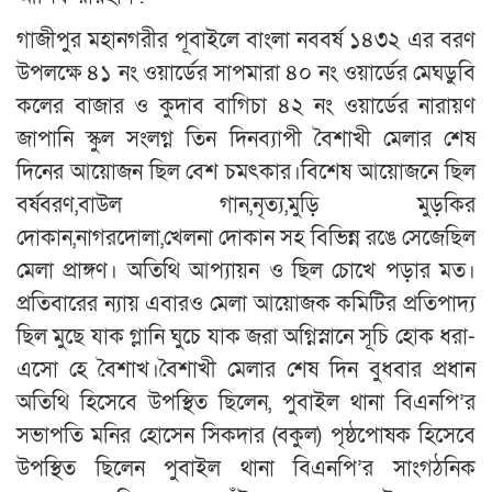
গাজীপুর মহানগরীর পূবাইলে বাংলা নববর্ষ ১৪৩২ এর বরণ
উপলক্ষে ৪১ নং ওয়ার্ডের সাপমারা ৪০ নং ওয়ার্ডের মেঘডুবি
কলের বাজার ও কুদাব বাগিচা ৪২ নং ওয়ার্ডের নারায়ণ
জাপানি স্কুল সংলগ্ন তিন দিনব্যাপী বৈশাখী মেলার শেষ
দিনের আয়োজন ছিল বেশ চমৎকার।বিশেষ আয়োজনে ছিল
বর্ষবরণ,বাউল গান,নৃত্য,মুড়ি মুড়কির
দোকান,নাগরদোলা,খেলনা দোকান সহ বিভিন্ন রঙে সেজেছিল
মেলা প্রাঙ্গণ। অতিথি আপ্যায়ন ও ছিল চোখে পড়ার মত।
প্রতিবারের ন্যায় এবারও মেলা আয়োজক কমিটির প্রতিপাদ্য
ছিল মুছে যাক গ্লানি ঘুচে যাক জরা অগ্নিস্নানে সূচি হোক ধরা-
এসো হে বৈশাখ।বৈশাখী মেলার শেষ দিন বুধবার প্রধান
অতিথি হিসেবে উপস্থিত ছিলেন, পুবাইল থানা বিএনপি’র
সভাপতি মনির হোসেন সিকদার (বকুল) পৃষ্ঠপোষক হিসেবে
উপস্থিত ছিলেন পুবাইল থানা বিএনপি’র সাংগঠনিক