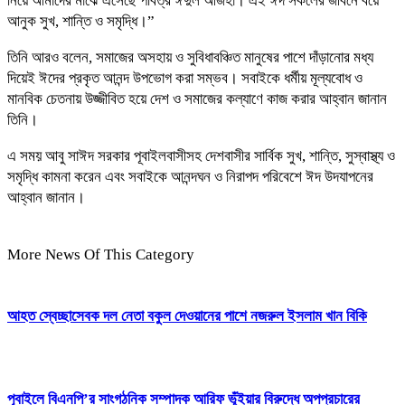
নিয়ে আমাদের মাঝে এসেছে পবিত্র ঈদুল আজহা। এই ঈদ সকলের জীবনে বয়ে
আনুক সুখ, শান্তি ও সমৃদ্ধি।”
তিনি আরও বলেন, সমাজের অসহায় ও সুবিধাবঞ্চিত মানুষের পাশে দাঁড়ানোর মধ্য
দিয়েই ঈদের প্রকৃত আনন্দ উপভোগ করা সম্ভব। সবাইকে ধর্মীয় মূল্যবোধ ও
মানবিক চেতনায় উজ্জীবিত হয়ে দেশ ও সমাজের কল্যাণে কাজ করার আহ্বান জানান
তিনি।
এ সময় আবু সাঈদ সরকার পূবাইলবাসীসহ দেশবাসীর সার্বিক সুখ, শান্তি, সুস্বাস্থ্য ও
সমৃদ্ধি কামনা করেন এবং সবাইকে আনন্দঘন ও নিরাপদ পরিবেশে ঈদ উদযাপনের
আহ্বান জানান।
More News Of This Category
আহত স্বেচ্ছাসেবক দল নেতা বকুল দেওয়ানের পাশে নজরুল ইসলাম খান বিকি
পূবাইলে বিএনপি’র সাংগঠনিক সম্পাদক আরিফ ভূঁইয়ার বিরুদ্ধে অপপ্রচারের