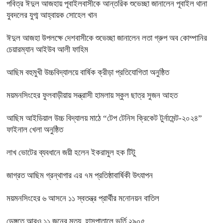
পবিত্র ঈদুল আজহায় পূবাইলবাসীকে আন্তরিক শুভেচ্ছা জানালেন পূবাইল থানা
যুবদলের যুগ্ম আহ্বায়ক সোহেল খান
ঈদুল আজহা উপলক্ষে দেশবাসীকে শুভেচ্ছা জানালেন লতা গ্রুপ অব কোম্পানির
চেয়ারম্যান আইউব আলী ফাহিম
আছিম বহুমুখী উচ্চবিদ্যালয়ে বার্ষিক ক্রীড়া প্রতিযোগিতা অনুষ্ঠিত
ময়মনসিংহের ফুলবাড়ীয়ায় সন্ত্রাসী হামলায় স্কুল ছাত্র সুজন আহত
আছিম আইডিয়াল উচ্চ বিদ্যালয় মাঠে “টেপ টেনিস ক্রিকেট টুর্নামেন্ট-২০২৪”
ফাইনাল খেলা অনুষ্ঠিত
লাখ ভোটের ব্যবধানে জয়ী হলেন ইকরামুল হক টিটু
জাগ্রত আছিম গ্রন্থাগার এর ৭ম প্রতিষ্ঠাবার্ষিকী উৎযাপন
ময়মনসিংহের ৬ আসনে ১১ স্বতন্ত্র প্রার্থীর মনোনয়ন বাতিল
ডেঙ্গুতে আরও ১১ জনের মৃত্যু, হাসপাতালে ভর্তি ২৯০৫