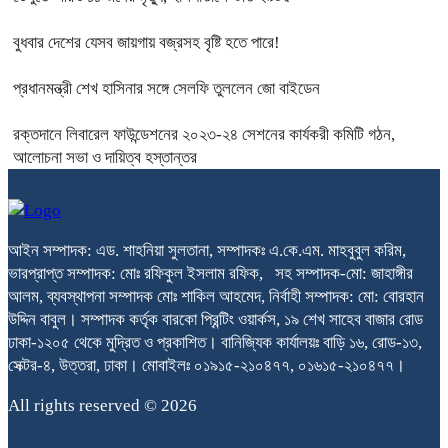
বুধবার দেশের যেসব জায়গায় বজ্রসহ বৃষ্টি হতে পারে!
প্রধানমন্ত্রী শেখ হাসিনার সঙ্গে সেলফি তুললেন জো বাইডেন
রক্তদানে লিবারেল ফাউন্ডেশনের ২০২৩-২৪ সেশনের কার্যকরী কমিটি গঠন,
আলোচনা সভা ও দায়িত্ব হস্তান্তর
আইন সম্পাদক: এড. শাহনিয়া সুলতানা, সম্পাদকঃ এ.কে.এম. মাহবুবুল করিম,
ভারপ্রাপ্ত সম্পাদক: মোঃ রফিকুল ইসলাম রফিক, সহ সম্পাদক-মো: জাহাঙ্গীর
আলম, ব্যবস্থাপনা সম্পাদক মোঃ শাকিল আহমেদ, নির্বাহী সম্পাদক: মো: বোরহান
উদ্দিন বাবুল। সম্পাদক কর্তৃক বারকো প্রিন্টিং ওয়ার্কস, ১৯ শেখ সাহেব বাজার রোড
ঢাকা-১২০৫ থেকে মুদ্রিত ও প্রকাশিত। বানিজ্যিক কার্যালয়ঃ বাড়ি ১৬, রোড-১৩,
সেক্টর-৪, উত্তরা, ঢাকা। মোবাইলঃ ০১৯১৫-২১০৪৭৭, ০১৬১৫-২১০৪৭৭।
All rights reserved © 2026