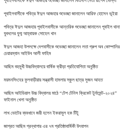
পূবাইলবাসীকে ঈদুল আজহার শুভেচ্ছা জানালেন বিএনপি নেতা রাশেদ মোল্লা
পূবাইলবাসীকে পবিত্র ঈদুল আজহার শুভেচ্ছা জানালেন আরিফ হোসেন ভূইয়া
পবিত্র ঈদুল আজহায় পূবাইলবাসীকে আন্তরিক শুভেচ্ছা জানালেন পূবাইল থানা
যুবদলের যুগ্ম আহ্বায়ক সোহেল খান
ঈদুল আজহা উপলক্ষে দেশবাসীকে শুভেচ্ছা জানালেন লতা গ্রুপ অব কোম্পানির
চেয়ারম্যান আইউব আলী ফাহিম
আছিম বহুমুখী উচ্চবিদ্যালয়ে বার্ষিক ক্রীড়া প্রতিযোগিতা অনুষ্ঠিত
ময়মনসিংহের ফুলবাড়ীয়ায় সন্ত্রাসী হামলায় স্কুল ছাত্র সুজন আহত
আছিম আইডিয়াল উচ্চ বিদ্যালয় মাঠে “টেপ টেনিস ক্রিকেট টুর্নামেন্ট-২০২৪”
ফাইনাল খেলা অনুষ্ঠিত
লাখ ভোটের ব্যবধানে জয়ী হলেন ইকরামুল হক টিটু
জাগ্রত আছিম গ্রন্থাগার এর ৭ম প্রতিষ্ঠাবার্ষিকী উৎযাপন