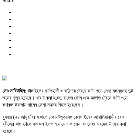
Share
মোঃ সাবিউদ্দিন:
টাঙ্গাইলের কালিহাতী ও ঘা‌রিন্দায় ট্রেনে কাটা পড়ে সেনা সদস্যসহ দুই
জনের মৃত্যু হয়েছে। ধারণা করা হ‌চ্ছে, রা‌তের কোন এক অজ্ঞাত ট্রেনে কাটা প‌ড়ে
ফখরুল ইসলাম নামের সেনা সদস্য নিহত হ‌য়ে‌ছেন।
বুধবার (২৪ জানুয়ারি) সকা‌লে ঢাকা-উত্তরবঙ্গ রেললাইনের আনালিয়াবাড়ীর রেল
ব্রীজের কাছ থে‌কে ফখরুল ইসলাম নামে এক সেনা সদস্যের মর‌দেহ উদ্ধার করা
হয়েছে।