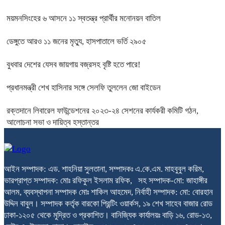
ময়মনসিংহের ৬ আসনে ১১ স্বতন্ত্র প্রার্থীর মনোনয়ন বাতিল
ডেঙ্গুতে আরও ১১ জনের মৃত্যু, হাসপাতালে ভর্তি ২৯০৫
বুধবার দেশের যেসব জায়গায় বজ্রসহ বৃষ্টি হতে পারে!
প্রধানমন্ত্রী শেখ হাসিনার সঙ্গে সেলফি তুললেন জো বাইডেন
রক্তদানে লিবারেল ফাউন্ডেশনের ২০২৩-২৪ সেশনের কার্যকরী কমিটি গঠন,
আলোচনা সভা ও দায়িত্ব হস্তান্তর
আইন সম্পাদক: এড. শাহনিয়া সুলতানা, সম্পাদকঃ এ.কে.এম. মাহবুবুল করিম,
ভারপ্রাপ্ত সম্পাদক: মোঃ রফিকুল ইসলাম রফিক, সহ সম্পাদক-মো: জাহাঙ্গীর
আলম, ব্যবস্থাপনা সম্পাদক মোঃ শাকিল আহমেদ, নির্বাহী সম্পাদক: মো: বোরহান
উদ্দিন বাবুল। সম্পাদক কর্তৃক বারকো প্রিন্টিং ওয়ার্কস, ১৯ শেখ সাহেব বাজার রোড
ঢাকা-১২০৫ থেকে মুদ্রিত ও প্রকাশিত। বানিজ্যিক কার্যালয়ঃ বাড়ি ১৬, রোড-১৩,