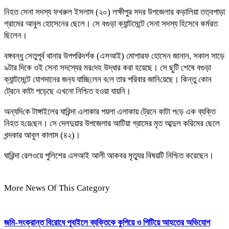
নিহত সেনা সদস্য ফখরুল ইসলাম (২০) লক্ষীপুর সদর উপজেলার কড়ালিয়া তত্বপাড়া
গ্রামের আবুল হোসেনের ছেলে। সে বগুড়া ক্যান্টমেন্টে সেনা সদস্য হিসেবে কর্মরত
ছিলেন।
বঙ্গবন্ধু সেতুপূর্ব থানার উপপ‌রিদর্শক (এসআই) মোশারফ হোসেন জানান, সকাল সাড়ে
৯টার দিকে ওই সেনা সদস্যের মর‌দেহ উদ্ধার করা হয়েছে। সে ছুটি শেষে বগুড়া
ক্যান্টমেন্টে যোগদানের জন‌্য যা‌চ্ছি‌লেন ব‌লে তার প‌রিবার জা‌নি‌য়েছে। কিন্তু কোন
ট্রেনে কাটা পড়েছে এখনো নিশ্চিত হওয়া যায়নি।
অন্যদি‌কে টাঙ্গাইলের ঘা‌রিন্দা এলাকার পয়লা এলাকায় ট্রেনে কাটা প‌ড়ে এক ব্যক্তি
নিহত হ‌য়ে‌ছেন। সে দেলদুয়ার উপজেলার আটিয়া গ্রামের মৃত আব্দুল করিমের ছেলে
খন্দকার আবুল কালাম (৪২)।
ঘারিন্দা রেলওয়ে পুলিশের এসআই আলী আকবর মৃত্যুর বিষয়টি নিশ্চিত করেছেন।
More News Of This Category
জমি-সংক্রান্ত বিরোধে পূবাইলে ব্যক্তিকে কুপিয়ে ও পিটিয়ে আহতের অভিযোগ