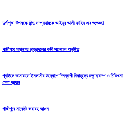
দুর্গাপূজা উপলক্ষে হিন্দু সম্প্রদায়কে আইয়ুব আলী ফাহিম এর শুভেচ্ছা
গাজীপুরে মহানগর ছাত্রদলের কর্মী সম্মেলন অনুষ্ঠিত
পূবাইলে জামায়াতে ইসলামীর উদ্যোগে দিনব্যাপী বিনামূল্যে চক্ষু ক্যাম্প ও চিকিৎসা
সেবা প্রধান
গাজীপুরে মার্কেটে ভয়াবহ আগুন