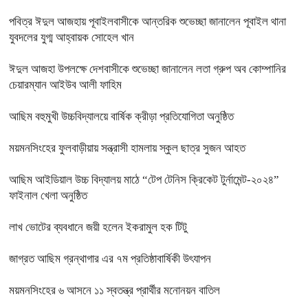
পবিত্র ঈদুল আজহায় পূবাইলবাসীকে আন্তরিক শুভেচ্ছা জানালেন পূবাইল থানা
যুবদলের যুগ্ম আহ্বায়ক সোহেল খান
ঈদুল আজহা উপলক্ষে দেশবাসীকে শুভেচ্ছা জানালেন লতা গ্রুপ অব কোম্পানির
চেয়ারম্যান আইউব আলী ফাহিম
আছিম বহুমুখী উচ্চবিদ্যালয়ে বার্ষিক ক্রীড়া প্রতিযোগিতা অনুষ্ঠিত
ময়মনসিংহের ফুলবাড়ীয়ায় সন্ত্রাসী হামলায় স্কুল ছাত্র সুজন আহত
আছিম আইডিয়াল উচ্চ বিদ্যালয় মাঠে “টেপ টেনিস ক্রিকেট টুর্নামেন্ট-২০২৪”
ফাইনাল খেলা অনুষ্ঠিত
লাখ ভোটের ব্যবধানে জয়ী হলেন ইকরামুল হক টিটু
জাগ্রত আছিম গ্রন্থাগার এর ৭ম প্রতিষ্ঠাবার্ষিকী উৎযাপন
ময়মনসিংহের ৬ আসনে ১১ স্বতন্ত্র প্রার্থীর মনোনয়ন বাতিল