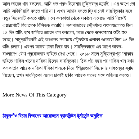
আজ জায়েদ খান বললেন, আমি গত পরশু সিনেমায় চুক্তিবদ্ধ হয়েছি। এর আগে তো
আমি অফিশিয়ালি বলতে পারি না। এখন আমার বলতে দ্বিধা নেই সায়ন্তিকার সঙ্গে
নতুন সিনেমাটি করতে যাচ্ছি। সে কলকাতা থেকে সকালে এসেছে আমি নিজেই
এয়ারপোর্টে গিয় তাকে রিসিভড করেছি। কক্সবাজারের সৌন্দর্যময় অঞ্চলগুলোতে টানা
১৫ দিন শুটিং হবে জানিয়ে জায়েদ খান বললেন, আজ থেকে কক্সবাজারে শুটিং শুরু
হচ্ছে। সমুদ্রতীরবর্তী এই অঞ্চলের সবচেয়ে সৌন্দর্যময় এলাকা গুলোতে টানা ১৫ দিন
শুটিং চলবে। এরপর আমরা ঢাকা ফিরে যাব। সায়ন্তিকাকে এর আগে ভারত-
বাংলাদেশ যৌথ প্রযোজনার ছবিতে দেখা গেছে। ২০১৮ সালে মুক্তিপ্রাপ্ত ‘নাকাব’
ছবিতে শাকিব খানের নায়িকা ছিলেন সায়ন্তিকা। ঠিক পাঁচ বছর পর শাকিব খান যখন
কলকাতার আরেক নায়িকা ইধিকা পালকে নিয়ে ‘প্রিয়তমা’ সিনেমার সাফল্যের স্বাদ
নিচ্ছেন, তখন সায়ন্তিকা এলেন ঢাকাই ছবির আরেক খানের সঙ্গে অভিনয় করতে।
More News Of This Category
ঠাকুরগাঁও বিচার বিভাগের আয়োজনে ব্যাডমিন্টন টুর্নামেন্ট অনুষ্ঠিত