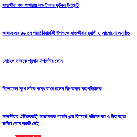
সাতক্ষীরা পদ্মা শাখারায় লক্ষ টাকার ফুটবল টুর্নামেন্ট
জাসাস এর ৪৬ তম প্রতিষ্ঠাবার্ষিকী উপলক্ষে সাতক্ষীরায় র‍্যালী ও আলোচনা অনুষ্ঠিত
সোহেল তাজকে প্রধান উপদেষ্টার ফোন
বিক্ষোভের মুখে নাটক বন্ধে বাধ্য হলেন শিল্পকলার মহাপরিচালক
সাতক্ষীরার ঐতিহ্যবাহী মোজাফফর গার্ডেন এন্ড রিসোর্টে পরিবেশগত ও নিরাপত্তা
জনিত কোন ত্রুটি নেই।