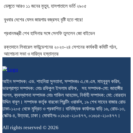
ডেঙ্গুতে আরও ১১ জনের মৃত্যু, হাসপাতালে ভর্তি ২৯০৫
বুধবার দেশের যেসব জায়গায় বজ্রসহ বৃষ্টি হতে পারে!
প্রধানমন্ত্রী শেখ হাসিনার সঙ্গে সেলফি তুললেন জো বাইডেন
রক্তদানে লিবারেল ফাউন্ডেশনের ২০২৩-২৪ সেশনের কার্যকরী কমিটি গঠন,
আলোচনা সভা ও দায়িত্ব হস্তান্তর
আইন সম্পাদক: এড. শাহনিয়া সুলতানা, সম্পাদকঃ এ.কে.এম. মাহবুবুল করিম,
ভারপ্রাপ্ত সম্পাদক: মোঃ রফিকুল ইসলাম রফিক, সহ সম্পাদক-মো: জাহাঙ্গীর
আলম, ব্যবস্থাপনা সম্পাদক মোঃ শাকিল আহমেদ, নির্বাহী সম্পাদক: মো: বোরহান
উদ্দিন বাবুল। সম্পাদক কর্তৃক বারকো প্রিন্টিং ওয়ার্কস, ১৯ শেখ সাহেব বাজার রোড
ঢাকা-১২০৫ থেকে মুদ্রিত ও প্রকাশিত। বানিজ্যিক কার্যালয়ঃ বাড়ি ১৬, রোড-১৩,
সেক্টর-৪, উত্তরা, ঢাকা। মোবাইলঃ ০১৯১৫-২১০৪৭৭, ০১৬১৫-২১০৪৭৭।
All rights reserved © 2026