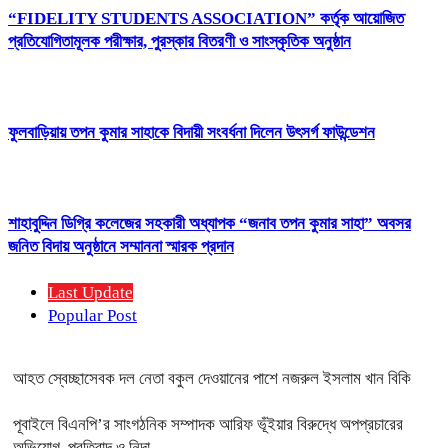
“FIDELITY STUDENTS ASSOCIATION” কর্তৃক আয়োজিত
প্রতিযোগিতামূলক পরীক্ষার, পুরস্কার বিতরণী ও সাংস্কৃতিক অনুষ্ঠান
ফুলবাড়িয়ায় তপন কুমার সাহাকে বিদায়ী সংবর্ধনা দিলেন উৎসর্গ ফাউন্ডেশন
শাহাবুদ্দিন ডিগ্রি কলেজের সহকারী অধ্যাপক “জনাব তপন কুমার সাহা” অবসর
জনিত বিদায় অনুষ্ঠানে সম্মাননা স্মারক প্রদান
Last Update
Popular Post
আহত স্বেচ্ছাসেবক দল নেতা বকুল দেওয়ানের পাশে নজরুল ইসলাম খান বিকি
পূবাইলে বিএনপি’র সাংগঠনিক সম্পাদক আরিফ ভূঁইয়ার বিরুদ্ধে অপপ্রচারের
অভিযোগ, প্রতিবাদ ও নিন্দা