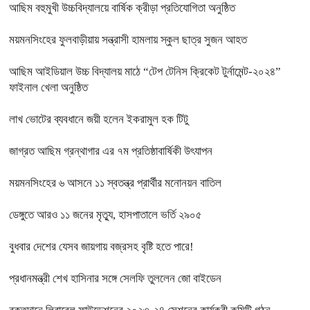
আছিম বহুমুখী উচ্চবিদ্যালয়ে বার্ষিক ক্রীড়া প্রতিযোগিতা অনুষ্ঠিত
ময়মনসিংহের ফুলবাড়ীয়ায় সন্ত্রাসী হামলায় স্কুল ছাত্র সুজন আহত
আছিম আইডিয়াল উচ্চ বিদ্যালয় মাঠে “টেপ টেনিস ক্রিকেট টুর্নামেন্ট-২০২৪”
ফাইনাল খেলা অনুষ্ঠিত
লাখ ভোটের ব্যবধানে জয়ী হলেন ইকরামুল হক টিটু
জাগ্রত আছিম গ্রন্থাগার এর ৭ম প্রতিষ্ঠাবার্ষিকী উৎযাপন
ময়মনসিংহের ৬ আসনে ১১ স্বতন্ত্র প্রার্থীর মনোনয়ন বাতিল
ডেঙ্গুতে আরও ১১ জনের মৃত্যু, হাসপাতালে ভর্তি ২৯০৫
বুধবার দেশের যেসব জায়গায় বজ্রসহ বৃষ্টি হতে পারে!
প্রধানমন্ত্রী শেখ হাসিনার সঙ্গে সেলফি তুললেন জো বাইডেন