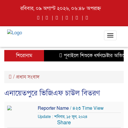
রবিবার, ০৯ অগাস্ট ২০২৬, ০৬:৪৮ অপরাহ্ন
Toggle
navigati
শিরোনাম
পূবাইলে শিশুকে ধর্ষণচেষ্টার অভিযোগে
/
প্রধান সংবাদ
এনায়েতপুরে ভিজিএফ চাউল বিতরণ
Reporter Name
/ ৪২৩ Time View
Update : শনিবার, ১৫ জুন, ২০২৪
Share