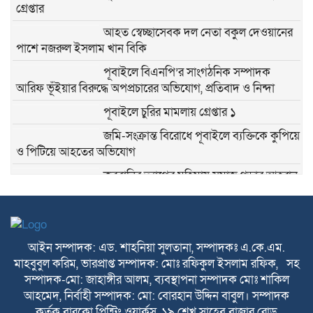
গ্রেপ্তার
আহত স্বেচ্ছাসেবক দল নেতা বকুল দেওয়ানের
পাশে নজরুল ইসলাম খান বিকি
পূবাইলে বিএনপি’র সাংগঠনিক সম্পাদক
আরিফ ভূঁইয়ার বিরুদ্ধে অপপ্রচারের অভিযোগ, প্রতিবাদ ও নিন্দা
পূবাইলে চুরির মামলায় গ্রেপ্তার ১
জমি-সংক্রান্ত বিরোধে পূবাইলে ব্যক্তিকে কুপিয়ে
ও পিটিয়ে আহতের অভিযোগ
কুরবানির ত্যাগের মহিমায় সমাজ গড়ার আহ্বান
ব্যবসায়ী নেতা সেলিম খানের
দেশবাসীকে পবিত্র ঈদুল আজহার শুভেচ্ছা
জানালেন আবু সাঈদ সরকার
আইন সম্পাদক: এড. শাহনিয়া সুলতানা, সম্পাদকঃ এ.কে.এম.
পূবাইলবাসীকে ঈদুল আজহার শুভেচ্ছা
মাহবুবুল করিম, ভারপ্রাপ্ত সম্পাদক: মোঃ রফিকুল ইসলাম রফিক, সহ
জানালেন বিএনপি নেতা রাশেদ মোল্লা
সম্পাদক-মো: জাহাঙ্গীর আলম, ব্যবস্থাপনা সম্পাদক মোঃ শাকিল
আহমেদ, নির্বাহী সম্পাদক: মো: বোরহান উদ্দিন বাবুল। সম্পাদক
পূবাইলবাসীকে পবিত্র ঈদুল আজহার শুভেচ্ছা
কর্তৃক বারকো প্রিন্টিং ওয়ার্কস, ১৯ শেখ সাহেব বাজার রোড