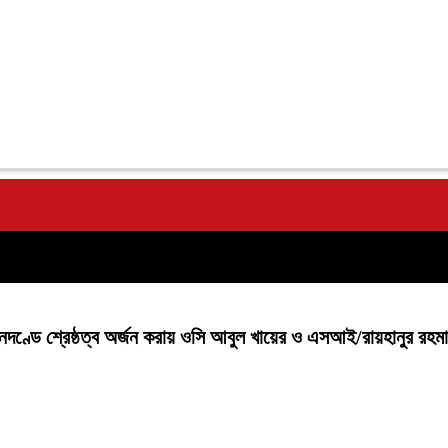
ানদণ্ডে শ্রেষ্ঠত্ব অর্জন করায় ওসি আবুল খায়ের ও এসআই/রায়হানুর রহ