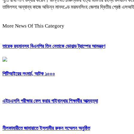
পূতে রাখা লাশ উদ্ধার করেন। উল্লিখিত চাঞ্চল্যকর হত্যা মামলার রহস্য উদঘাটন ক
তামিলসহ অন্যান্য কাজে অভিন্ন মানদণ্ডে ময়মনসিংহ জেলার দ্বিতীয় শ্রেষ্ঠ এসআই 
More News Of This Category
তারেক রহমানসহ বিএনপির তিন নেতাকে ডোনাল্ড ট্রাম্পের আমন্ত্রণ
পিটিআইয়ের লংমার্চ, আটক ১০০০
এইচএসসি পরীক্ষায় ফেল করায় গাইবান্ধায় শিক্ষার্থীর আত্মহত্যা
নীলফামারীতে জামায়াতে ইসলামীর রুকন সম্মেলন অনুষ্ঠিত