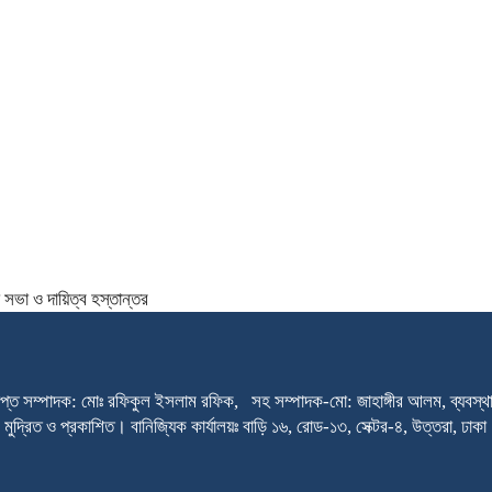
সভা ও দায়িত্ব হস্তান্তর
প্ত সম্পাদক: মোঃ রফিকুল ইসলাম রফিক, সহ সম্পাদক-মো: জাহাঙ্গীর আলম, ব্যবস্থাপ
থেকে মুদ্রিত ও প্রকাশিত। বানিজ্যিক কার্যালয়ঃ বাড়ি ১৬, রোড-১৩, সেক্টর-৪, উত্