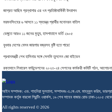
জাগ্রত আছিম গ্রন্থাগার এর ৭ম প্রতিষ্ঠাবার্ষিকী উৎযাপন
ময়মনসিংহের ৬ আসনে ১১ স্বতন্ত্র প্রার্থীর মনোনয়ন বাতিল
ডেঙ্গুতে আরও ১১ জনের মৃত্যু, হাসপাতালে ভর্তি ২৯০৫
বুধবার দেশের যেসব জায়গায় বজ্রসহ বৃষ্টি হতে পারে!
প্রধানমন্ত্রী শেখ হাসিনার সঙ্গে সেলফি তুললেন জো বাইডেন
রক্তদানে লিবারেল ফাউন্ডেশনের ২০২৩-২৪ সেশনের কার্যকরী কমিটি গঠন, আলোচনা 
আইন সম্পাদক: এড. শাহনিয়া সুলতানা, সম্পাদকঃ এ.কে.এম. মাহবুবুল করিম, ভারপ্রা
সম্পাদক কর্তৃক বারকো প্রিন্টিং ওয়ার্কস, ১৯ শেখ সাহেব বাজার রোড ঢাকা-১২০৫ 
All rights reserved © 2026