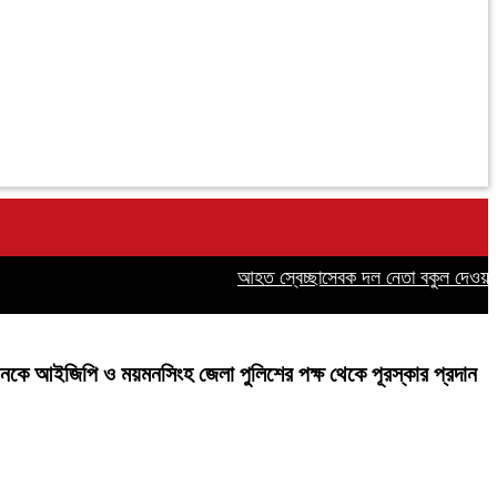
আহত স্বেচ্ছাসেবক দল নেতা বকুল দেওয়ানের 
মানকে আইজিপি ও ময়মনসিংহ জেলা পুলিশের পক্ষ থেকে পূরস্কার প্রদান