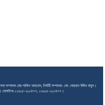
না সম্পাদক মোঃ শাকিল আহমেদ, নির্বাহী সম্পাদক: মো: বোরহান উদ্দিন বাবুল।
তরা, ঢাকা। মোবাইলঃ ০১৯১৫-২১০৪৭৭, ০১৬১৫-২১০৪৭৭।