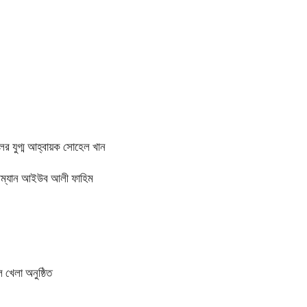
ের যুগ্ম আহ্বায়ক সোহেল খান
য়ারম্যান আইউব আলী ফাহিম
 খেলা অনুষ্ঠিত