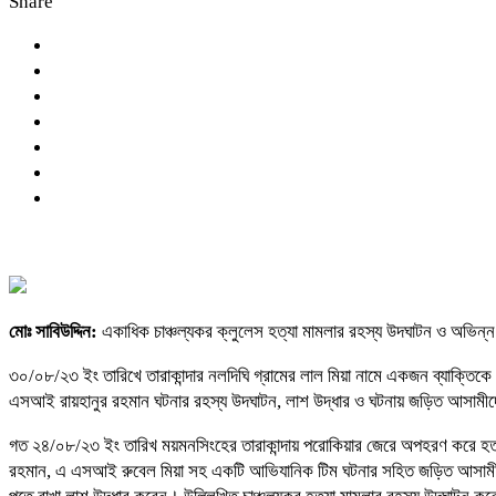
Share
মোঃ সাবিউদ্দিন:
একাধিক চাঞ্চল্যকর ক্লুলেস হত্যা মামলার রহস্য উদঘাটন ও অভিন্
৩০/০৮/২৩ ইং তারিখে তারাকান্দার নলদিঘি গ্রামের লাল মিয়া নামে একজন ব্যাক্তিকে
এসআই রায়হানুর রহমান ঘটনার রহস্য উদঘাটন, লাশ উদ্ধার ও ঘটনায় জড়িত আসামীদ
গত ২৪/০৮/২৩ ইং তারিখ ময়মনসিংহের তারাকান্দায় পরোকিয়ার জেরে অপহরণ করে হত্য
রহমান, এ এসআই রুবেল মিয়া সহ একটি আভিযানিক টিম ঘটনার সহিত জড়িত আসামীদের 