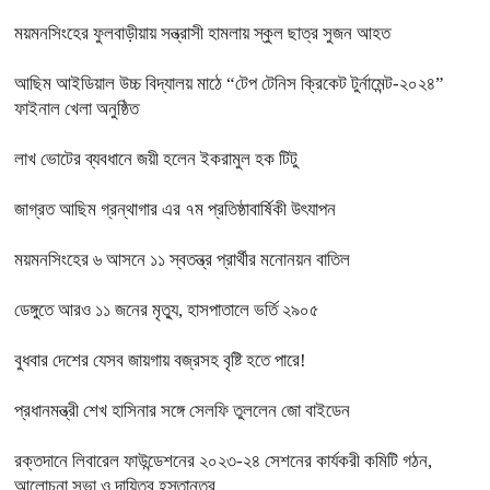
ময়মনসিংহের ফুলবাড়ীয়ায় সন্ত্রাসী হামলায় স্কুল ছাত্র সুজন আহত
আছিম আইডিয়াল উচ্চ বিদ্যালয় মাঠে “টেপ টেনিস ক্রিকেট টুর্নামেন্ট-২০২৪”
ফাইনাল খেলা অনুষ্ঠিত
লাখ ভোটের ব্যবধানে জয়ী হলেন ইকরামুল হক টিটু
জাগ্রত আছিম গ্রন্থাগার এর ৭ম প্রতিষ্ঠাবার্ষিকী উৎযাপন
ময়মনসিংহের ৬ আসনে ১১ স্বতন্ত্র প্রার্থীর মনোনয়ন বাতিল
ডেঙ্গুতে আরও ১১ জনের মৃত্যু, হাসপাতালে ভর্তি ২৯০৫
বুধবার দেশের যেসব জায়গায় বজ্রসহ বৃষ্টি হতে পারে!
প্রধানমন্ত্রী শেখ হাসিনার সঙ্গে সেলফি তুললেন জো বাইডেন
রক্তদানে লিবারেল ফাউন্ডেশনের ২০২৩-২৪ সেশনের কার্যকরী কমিটি গঠন,
আলোচনা সভা ও দায়িত্ব হস্তান্তর