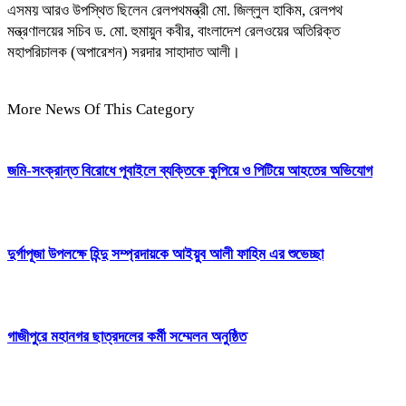
এসময় আরও উপস্থিত ছিলেন রেলপথমন্ত্রী মো. জিল্লুল হাকিম, রেলপথ
মন্ত্রণালয়ের সচিব ড. মো. হুমায়ুন কবীর, বাংলাদেশ রেলওয়ের অতিরিক্ত
মহাপরিচালক (অপারেশন) সরদার সাহাদাত আলী।
More News Of This Category
জমি-সংক্রান্ত বিরোধে পূবাইলে ব্যক্তিকে কুপিয়ে ও পিটিয়ে আহতের অভিযোগ
দুর্গাপূজা উপলক্ষে হিন্দু সম্প্রদায়কে আইয়ুব আলী ফাহিম এর শুভেচ্ছা
গাজীপুরে মহানগর ছাত্রদলের কর্মী সম্মেলন অনুষ্ঠিত