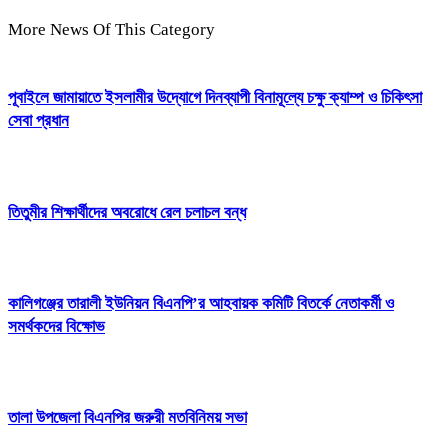
More News Of This Category
পূবাইলে জামায়াতে ইসলামীর উদ্যোগে দিনব্যাপী বিনামূল্যে চক্ষু ক্যাম্প ও চিকিৎসা
সেবা প্রধান
তিতুমীর শিক্ষার্থীদের অবরোধে রেল চলাচল বন্ধ
কালিগঞ্জের তারালী ইউনিয়ন বিএনপি’র আহবায়ক কমিটি বিতর্কে নেতাকর্মী ও
সমর্থকদের বিক্ষোভ
তালা উপজেলা বিএনপির জরুরী মতবিনিময় সভা