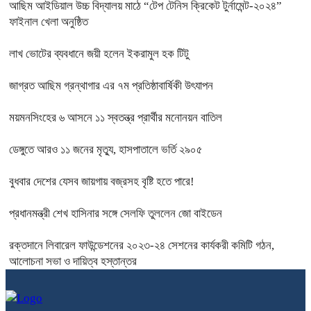
আছিম আইডিয়াল উচ্চ বিদ্যালয় মাঠে “টেপ টেনিস ক্রিকেট টুর্নামেন্ট-২০২৪”
ফাইনাল খেলা অনুষ্ঠিত
লাখ ভোটের ব্যবধানে জয়ী হলেন ইকরামুল হক টিটু
জাগ্রত আছিম গ্রন্থাগার এর ৭ম প্রতিষ্ঠাবার্ষিকী উৎযাপন
ময়মনসিংহের ৬ আসনে ১১ স্বতন্ত্র প্রার্থীর মনোনয়ন বাতিল
ডেঙ্গুতে আরও ১১ জনের মৃত্যু, হাসপাতালে ভর্তি ২৯০৫
বুধবার দেশের যেসব জায়গায় বজ্রসহ বৃষ্টি হতে পারে!
প্রধানমন্ত্রী শেখ হাসিনার সঙ্গে সেলফি তুললেন জো বাইডেন
রক্তদানে লিবারেল ফাউন্ডেশনের ২০২৩-২৪ সেশনের কার্যকরী কমিটি গঠন,
আলোচনা সভা ও দায়িত্ব হস্তান্তর