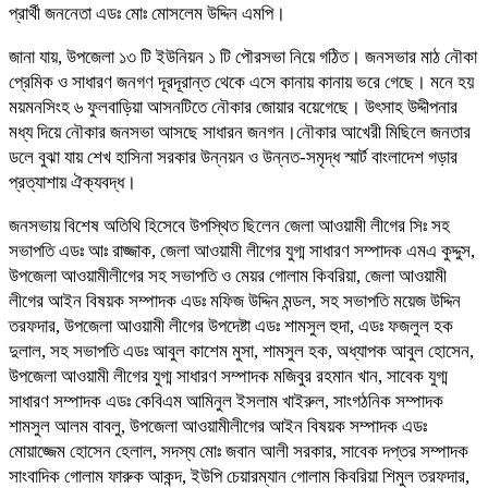
প্রার্থী জননেতা এডঃ মোঃ মোসলেম উদ্দিন এমপি।
জানা যায়, উপজেলা ১৩ টি ইউনিয়ন ১ টি পৌরসভা নিয়ে গঠিত। জনসভার মাঠ নৌকা
প্রেমিক ও সাধারণ জনগণ দূরদূরান্ত থেকে এসে কানায় কানায় ভরে গেছে। মনে হয়
ময়মনসিংহ ৬ ফুলবাড়িয়া আসনটিতে নৌকার জোয়ার বয়েগেছে। উৎসাহ উদ্দীপনার
মধ্য দিয়ে নৌকার জনসভা আসছে সাধারন জনগন।নৌকার আখেরী মিছিলে জনতার
ডলে বুঝা যায় শেখ হাসিনা সরকার উন্নয়ন ও উন্নত-সমৃদ্ধ স্মার্ট বাংলাদেশ গড়ার
প্রত্যাশায় ঐক্যবদ্ধ।
জনসভায় বিশেষ অতিথি হিসেবে উপস্থিত ছিলেন জেলা আওয়ামী লীগের সিঃ সহ
সভাপতি এডঃ আঃ রাজ্জাক, জেলা আওয়ামী লীগের যুগ্ম সাধারণ সম্পাদক এমএ কুদ্দুস,
উপজেলা আওয়ামীলীগের সহ সভাপতি ও মেয়র গোলাম কিবরিয়া, জেলা আওয়ামী
লীগের আইন বিষয়ক সম্পাদক এডঃ মফিজ উদ্দিন মন্ডল, সহ সভাপতি ময়েজ উদ্দিন
তরফদার, উপজেলা আওয়ামী লীগের উপদেষ্টা এডঃ শামসুল হুদা, এডঃ ফজলুল হক
দুলাল, সহ সভাপতি এডঃ আবুল কাশেম মুসা, শামসুল হক, অধ্যাপক আবুল হোসেন,
উপজেলা আওয়ামী লীগের যুগ্ম সাধারণ সম্পাদক মজিবুর রহমান খান, সাবেক যুগ্ম
সাধারণ সম্পাদক এডঃ কেবিএম আমিনুল ইসলাম খাইরুল, সাংগঠনিক সম্পাদক
শামসুল আলম বাবলু, উপজেলা আওয়ামীলীগের আইন বিষয়ক সম্পাদক এডঃ
মোয়াজ্জেম হোসেন হেলাল, সদস্য মোঃ জবান আলী সরকার, সাবেক দপ্তর সম্পাদক
সাংবাদিক গোলাম ফারুক আকন্দ, ইউপি চেয়ারম্যান গোলাম কিবরিয়া শিমুল তরফদার,