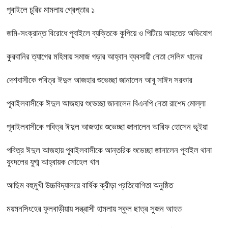
পূবাইলে চুরির মামলায় গ্রেপ্তার ১
জমি-সংক্রান্ত বিরোধে পূবাইলে ব্যক্তিকে কুপিয়ে ও পিটিয়ে আহতের অভিযোগ
কুরবানির ত্যাগের মহিমায় সমাজ গড়ার আহ্বান ব্যবসায়ী নেতা সেলিম খানের
দেশবাসীকে পবিত্র ঈদুল আজহার শুভেচ্ছা জানালেন আবু সাঈদ সরকার
পূবাইলবাসীকে ঈদুল আজহার শুভেচ্ছা জানালেন বিএনপি নেতা রাশেদ মোল্লা
পূবাইলবাসীকে পবিত্র ঈদুল আজহার শুভেচ্ছা জানালেন আরিফ হোসেন ভূইয়া
পবিত্র ঈদুল আজহায় পূবাইলবাসীকে আন্তরিক শুভেচ্ছা জানালেন পূবাইল থানা
যুবদলের যুগ্ম আহ্বায়ক সোহেল খান
আছিম বহুমুখী উচ্চবিদ্যালয়ে বার্ষিক ক্রীড়া প্রতিযোগিতা অনুষ্ঠিত
ময়মনসিংহের ফুলবাড়ীয়ায় সন্ত্রাসী হামলায় স্কুল ছাত্র সুজন আহত