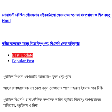
নোয়াখালী চাটখিল পৌরসভায় রাষ্ট্রকাঠামো মেরামতের ৩১দফা বাস্তবায়ন ও শিত বস্তু
বিতরণ
দলীয় সম্মেলনে অস্ত্র নিয়ে বিশৃঙ্খলা, বিএনপি নেতা বহিষ্কার
Last Update
Popular Post
পূবাইলে শিশুকে ধর্ষণচেষ্টার অভিযোগে যুবক গ্রেপ্তার
আহত স্বেচ্ছাসেবক দল নেতা বকুল দেওয়ানের পাশে নজরুল ইসলাম খান বিকি
পূবাইলে বিএনপি’র সাংগঠনিক সম্পাদক আরিফ ভূঁইয়ার বিরুদ্ধে অপপ্রচারের
অভিযোগ, প্রতিবাদ ও নিন্দা