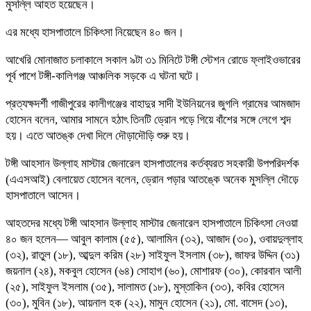
মুসল্লি আহত হয়েছেন।
এর মধ্যে হাসপাতালে চিকিৎসা নিয়েছেন ৪০ জন।
আখেরি মোনাজাত চলাকালে সকাল ৯টা ৩১ মিনিটে টঙ্গী স্টেশন রোডে ফ্লাইওভারের
পূর্ব পাশে টঙ্গী-কালিগঞ্জ আঞ্চলিক সড়কে এ ঘটনা ঘটে।
প্রত্যক্ষদর্শী গাজীপুরের কালীগঞ্জের বাহাদুর সাদী ইউনিয়নের জুগলি গ্রামের আমজাদ
হোসেন বলেন, আমার সামনে হঠাৎ তিনটি ড্রোন পড়ে গিয়ে বাঁশের সঙ্গে লেগে শব্দ
হয়। এতে আতঙ্ক দেখা দিলে দৌড়াদৌড়ি শুরু হয়।
টঙ্গী আহসান উল্লাহ মাস্টার জেনারেল হাসপাতালের কর্তব্যরত সহকারী উপপরিদর্শক
(এএসআই) বেলায়েত হোসেন বলেন, ড্রোন পড়ার আতঙ্কে অনেক মুসল্লি দৌড়ে
হাসপাতালে আসেন।
আহতদের মধ্যে টঙ্গী আহসান উল্লাহ মাস্টার জেনারেল হাসপাতালে চিকিৎসা নেওয়া
৪০ জন হলেন— আবুল কালাম (৫৫), আলামিন (৩২), আজাদ (৩০), ওবায়দুল্লাহ
(৩২), রাতুল (১৮), আব্দুল করিম (২৮) সাইফুল ইসলাম (৩৮), জাফর উদ্দিন (৩১)
জয়নাল (২৪), মকবুল হোসেন (৬৪) সোহাগ (৬০), মোশারফ (৩০), কোরবান আলী
(২৫), সাইফুল ইসলাম (৩৫), সালামত (১৮), মুস্তাকিন (৩৩), কবির হোসেন
(৩০), মুবিন (১৮), আয়নাল হক (২২), মামুন হোসেন (২১), মো. বাসেদ (১৩),