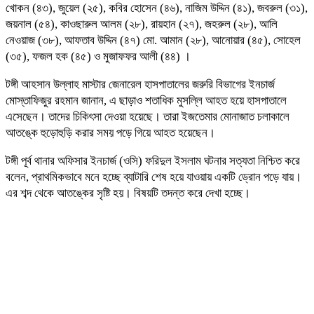
খোকন (৪৩), জুয়েল (২৫), কবির হোসেন (৪৬), নাজিম উদ্দিন (৪১), জবরুল (৩১),
জয়নাল (৫৪), কাওছারুল আলম (২৮), রায়হান (২৭), জহরুল (২৮), আলি
নেওয়াজ (৩৮), আফতাব উদ্দিন (৪৭) মো. আমান (২৮), আনোয়ার (৪৫), সোহেল
(৩৫), ফজল হক (৪৫) ও মুজাফফর আলী (৪৪) ।
টঙ্গী আহসান উল্লাহ মাস্টার জেনারেল হাসপাতালের জরুরি বিভাগের ইনচার্জ
মোস্তাফিজুর রহমান জানান, এ ছাড়াও শতাধিক মুসল্লি আহত হয়ে হাসপাতালে
এসেছেন। তাদের চিকিৎসা দেওয়া হয়েছে। তারা ইজতেমার মোনাজাত চলাকালে
আতঙ্কে হুড়োহুড়ি করার সময় পড়ে গিয়ে আহত হয়েছেন।
টঙ্গী পূর্ব থানার অফিসার ইনচার্জ (ওসি) ফরিদুল ইসলাম ঘটনার সত্যতা নিশ্চিত করে
বলেন, প্রাথমিকভাবে মনে হচ্ছে ব্যাটারি শেষ হয়ে যাওয়ায় একটি ড্রোন পড়ে যায়।
এর শব্দ থেকে আতঙ্কের সৃষ্টি হয়। বিষয়টি তদন্ত করে দেখা হচ্ছে।