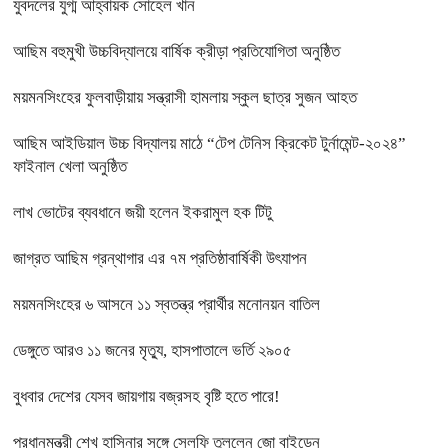
যুবদলের যুগ্ম আহ্বায়ক সোহেল খান
আছিম বহুমুখী উচ্চবিদ্যালয়ে বার্ষিক ক্রীড়া প্রতিযোগিতা অনুষ্ঠিত
ময়মনসিংহের ফুলবাড়ীয়ায় সন্ত্রাসী হামলায় স্কুল ছাত্র সুজন আহত
আছিম আইডিয়াল উচ্চ বিদ্যালয় মাঠে “টেপ টেনিস ক্রিকেট টুর্নামেন্ট-২০২৪”
ফাইনাল খেলা অনুষ্ঠিত
লাখ ভোটের ব্যবধানে জয়ী হলেন ইকরামুল হক টিটু
জাগ্রত আছিম গ্রন্থাগার এর ৭ম প্রতিষ্ঠাবার্ষিকী উৎযাপন
ময়মনসিংহের ৬ আসনে ১১ স্বতন্ত্র প্রার্থীর মনোনয়ন বাতিল
ডেঙ্গুতে আরও ১১ জনের মৃত্যু, হাসপাতালে ভর্তি ২৯০৫
বুধবার দেশের যেসব জায়গায় বজ্রসহ বৃষ্টি হতে পারে!
প্রধানমন্ত্রী শেখ হাসিনার সঙ্গে সেলফি তুললেন জো বাইডেন