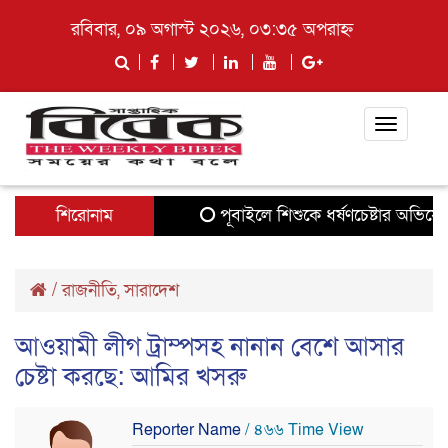
রবিবার, ০৯ অগাস্ট ২০২৬, ০৩:৩৫ অপরাহ্ন
Toggle
navigati
শিরোনাম
পূবাইলে শিশুকে ধর্ষণচেষ্টার অভিযোগে যুব
/
রাজনীতি
,
সারাদেশ
আওয়ামী লীগ ট্রাম্পসহ নানান বেশে আসার
চেষ্টা করছে: আমির খসরু
Reporter Name
/ ৪৬৬ Time View