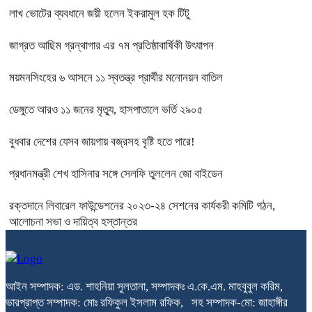
লাখ ভোটের ব্যবধানে জয়ী হলেন ইকরামুল হক টিটু
জাগ্রত আছিম গ্রন্থাগার এর ৭ম প্রতিষ্ঠাবার্ষিকী উৎযাপন
ময়মনসিংহের ৬ আসনে ১১ স্বতন্ত্র প্রার্থীর মনোনয়ন বাতিল
ডেঙ্গুতে আরও ১১ জনের মৃত্যু, হাসপাতালে ভর্তি ২৯০৫
বুধবার দেশের যেসব জায়গায় বজ্রসহ বৃষ্টি হতে পারে!
প্রধানমন্ত্রী শেখ হাসিনার সঙ্গে সেলফি তুললেন জো বাইডেন
রক্তদানে লিবারেল ফাউন্ডেশনের ২০২৩-২৪ সেশনের কার্যকরী কমিটি গঠন,
আলোচনা সভা ও দায়িত্ব হস্তান্তর
আইন সম্পাদক: এড. শাহনিয়া সুলতানা, সম্পাদকঃ এ.কে.এম. মাহবুবুল করিম,
ভারপ্রাপ্ত সম্পাদক: মোঃ রফিকুল ইসলাম রফিক, সহ সম্পাদক-মো: জাহাঙ্গীর