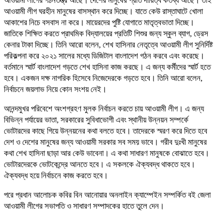
আওয়ামী লীগের গঠনতন্ত্র আছে। দেশের মানুষের প্রতি দায়িত্ব কর্তব্য আছে। তাই
আওয়ামী লীগ ঘরহীন মানুষের বাসস্থান করে দিচ্ছে। যাতে কেউ রাস্তাঘাটে খোলা
আকাশের নিচে বসবাস না করে। মায়েরদের পুষ্টি যোগাতে মাতৃত্বভাতা দিচ্ছে।
জাতিকে শিক্ষিত করতে প্রাথমিক বিদ্যালয়ের প্রতিটি শিশুর জন্য স্কুল ব্যাগ, ড্রেস
কেনার টাকা দিচ্ছে। তিনি আরো বলেন, শেখ হাসিনার নেতৃত্বে আওয়ামী লীগ সুনির্দিষ্ট
পরিকল্পনা করে ২০২১ সালের মধ্যে ডিজিটাল বাংলাদেশ গঠন করবে এবং করেছে।
বর্তমানে স্মার্ট বাংলাদেশ গড়তে শেখ হাসিনা কাজ করছে। এ জন্য কর্মীদের স্মার্ট হতে
হবে। একজন দক্ষ নাগরিক হিসেবে নিজেদেরকে গড়তে হবে। তিনি আরো বলেন,
নির্বাচনে জয়লাভ নিয়ে কোন সংশয় নেই।
আনন্দমুখর পরিবেশে অংশগ্রহণ মুলক নির্বাচন করতে চায় আওয়ামী লীগ। এ জন্য
বিভিন্ন পর্যায়ের ভাতা, সরকারের সুবিধাভোগী এবং স্থানীয় উন্নয়ন সম্পর্কে
ভোটারদের কাছে গিয়ে উন্নয়নের কথা বলতে হবে। তাদেরকে স্মরণ করে দিতে হবে
দেশ ও দেশের মানুষের জন্য আওয়ামী সরকার সব সময় ভাবে। গরীব দুঃখী মানুষের
কথা শেখ হাসিনা ছাড়া আর কেউ ভাবেনা। এ কথা সাধারণ মানুষকে বোঝাতে হবে।
ভোটারদেরকে ভোটকেন্দ্রে আনতে হবে। এ সকলকে ঐক্যবদ্ধ থাকতে হবে।
ঐক্যবদ্ধ হয়ে নির্বাচনে কাজ করতে হবে।
পরে প্রধান আলোচক কবির বিন আনোয়ার অনলাইন ক্যাম্পেইন সম্পর্কিত বই জেলা
আওয়ামী লীগের সভাপতি ও সাধারণ সম্পাদকের হাতে তুলে দেন।