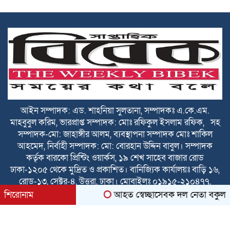
জানালেন আবু সাঈদ সরকার
পূবাইলবাসীকে ঈদুল আজহার শুভেচ্ছা
জানালেন বিএনপি নেতা রাশেদ মোল্লা
পূবাইলবাসীকে পবিত্র ঈদুল আজহার শুভেচ্ছা
জানালেন আরিফ হোসেন ভূইয়া
পবিত্র ঈদুল আজহায় পূবাইলবাসীকে আন্তরিক
আইন সম্পাদক: এড. শাহনিয়া সুলতানা, সম্পাদকঃ এ.কে.এম.
শুভেচ্ছা জানালেন পূবাইল থানা যুবদলের যুগ্ম
মাহবুবুল করিম, ভারপ্রাপ্ত সম্পাদক: মোঃ রফিকুল ইসলাম রফিক, সহ
আহ্বায়ক সোহেল খান
সম্পাদক-মো: জাহাঙ্গীর আলম, ব্যবস্থাপনা সম্পাদক মোঃ শাকিল
আহমেদ, নির্বাহী সম্পাদক: মো: বোরহান উদ্দিন বাবুল। সম্পাদক
ঈদুল আজহা উপলক্ষে দেশবাসীকে শুভেচ্ছা
কর্তৃক বারকো প্রিন্টিং ওয়ার্কস, ১৯ শেখ সাহেব বাজার রোড
জানালেন লতা গ্রুপ অব কোম্পানির চেয়ারম্যান
ঢাকা-১২০৫ থেকে মুদ্রিত ও প্রকাশিত। বানিজ্যিক কার্যালয়ঃ বাড়ি ১৬,
আইউব আলী ফাহিম
রোড-১৩, সেক্টর-৪, উত্তরা, ঢাকা। মোবাইলঃ ০১৯১৫-২১০৪৭৭,
০১৬১৫-২১০৪৭৭।
শিরোনাম
আহত স্বেচ্ছাসেবক দল নেতা বকুল দেওয়
All rights reserved © 2026