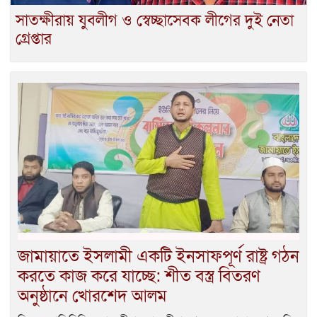
সাতক্ষীরায় যুবলীগ ও স্বেচ্ছাসেবক লীগের দুই নেতা
গ্রেপ্তার
জামায়াতে ইসলামী একটি ইনসাফপূর্ণ রাষ্ট্র গঠন
করতে কাজ করে যাচ্ছে: শীত বস্ত্র বিতরণ
অনুষ্ঠানে খোরশেদ আলম