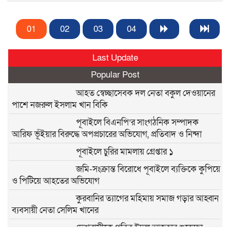
01
02
03
04
Last Update
Popular Post
আহত স্বেচ্ছাসেবক দল নেতা বকুল দেওয়ানের
পাশে নজরুল ইসলাম খান বিকি
পূবাইলে বিএনপি’র সাংগঠনিক সম্পাদক
আরিফ ভূঁইয়ার বিরুদ্ধে অপপ্রচারের অভিযোগ, প্রতিবাদ ও নিন্দা
পূবাইলে চুরির মামলায় গ্রেপ্তার ১
জমি-সংক্রান্ত বিরোধে পূবাইলে ব্যক্তিকে কুপিয়ে
ও পিটিয়ে আহতের অভিযোগ
কুরবানির ত্যাগের মহিমায় সমাজ গড়ার আহ্বান
ব্যবসায়ী নেতা সেলিম খানের
দেশবাসীকে পবিত্র ঈদুল আজহার শুভেচ্ছা