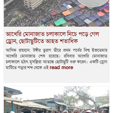
আখেরি মোনাজাত চলাকালে নিচে পড়ে গেল
ড্রোন, ছোটাছুটিতে আহত শতাধিক
আসিফ রায়হান: টঙ্গীর তুরাগ তীরে প্রথম পর্বের বিশ্ব ইজতেমার
আখেরি মোনাজাত শেষ হয়েছে। রবিবার আখেরি মোনাজাত
চলাকালে হঠাৎ মুসল্লিরা আতঙ্কে ছোটাছুটি শুরু করেন। একটি ড্রোন
read more
মাটিতে পড়ার শব্দ থেকে এই