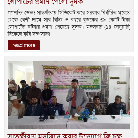
লোপাটের প্রমাণ পেলো দুদক
গণশক্তি ডেস্কঃ সাতক্ষীরায় সিন্ডিকেট করে সরকার নির্ধারিত মূল্যের
থেকে বেশী দামে সার বিক্রি ও বছরে কৃষকের ৩৯ কোটি টাকা
লোপাটের ঘটনার প্রমাণ পেয়েছে দুদক। মঙ্গলবার (১৪ জানুয়ারি)
বিকেলে কৃষি সম্প্রসারণ
read more
সাতক্ষীরায় মসজিদে কুবার উদ্যোগে ফ্রি চক্ষু