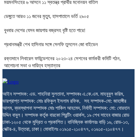
ময়মনসিংহের ৬ আসনে ১১ স্বতন্ত্র প্রার্থীর মনোনয়ন বাতিল
ডেঙ্গুতে আরও ১১ জনের মৃত্যু, হাসপাতালে ভর্তি ২৯০৫
বুধবার দেশের যেসব জায়গায় বজ্রসহ বৃষ্টি হতে পারে!
প্রধানমন্ত্রী শেখ হাসিনার সঙ্গে সেলফি তুললেন জো বাইডেন
রক্তদানে লিবারেল ফাউন্ডেশনের ২০২৩-২৪ সেশনের কার্যকরী কমিটি গঠন,
আলোচনা সভা ও দায়িত্ব হস্তান্তর
আইন সম্পাদক: এড. শাহনিয়া সুলতানা, সম্পাদকঃ এ.কে.এম. মাহবুবুল করিম,
ভারপ্রাপ্ত সম্পাদক: মোঃ রফিকুল ইসলাম রফিক, সহ সম্পাদক-মো: জাহাঙ্গীর
আলম, ব্যবস্থাপনা সম্পাদক মোঃ শাকিল আহমেদ, নির্বাহী সম্পাদক: মো: বোরহান
উদ্দিন বাবুল। সম্পাদক কর্তৃক বারকো প্রিন্টিং ওয়ার্কস, ১৯ শেখ সাহেব বাজার রোড
ঢাকা-১২০৫ থেকে মুদ্রিত ও প্রকাশিত। বানিজ্যিক কার্যালয়ঃ বাড়ি ১৬, রোড-১৩,
সেক্টর-৪, উত্তরা, ঢাকা। মোবাইলঃ ০১৯১৫-২১০৪৭৭, ০১৬১৫-২১০৪৭৭।