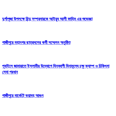
দুর্গাপূজা উপলক্ষে হিন্দু সম্প্রদায়কে আইয়ুব আলী ফাহিম এর শুভেচ্ছা
গাজীপুরে মহানগর ছাত্রদলের কর্মী সম্মেলন অনুষ্ঠিত
পূবাইলে জামায়াতে ইসলামীর উদ্যোগে দিনব্যাপী বিনামূল্যে চক্ষু ক্যাম্প ও চিকিৎসা
সেবা প্রধান
গাজীপুরে মার্কেটে ভয়াবহ আগুন