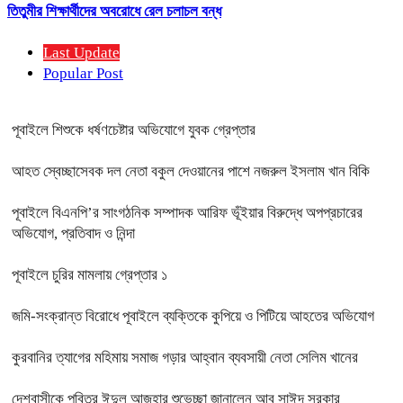
তিতুমীর শিক্ষার্থীদের অবরোধে রেল চলাচল বন্ধ
Last Update
Popular Post
পূবাইলে শিশুকে ধর্ষণচেষ্টার অভিযোগে যুবক গ্রেপ্তার
আহত স্বেচ্ছাসেবক দল নেতা বকুল দেওয়ানের পাশে নজরুল ইসলাম খান বিকি
পূবাইলে বিএনপি’র সাংগঠনিক সম্পাদক আরিফ ভূঁইয়ার বিরুদ্ধে অপপ্রচারের
অভিযোগ, প্রতিবাদ ও নিন্দা
পূবাইলে চুরির মামলায় গ্রেপ্তার ১
জমি-সংক্রান্ত বিরোধে পূবাইলে ব্যক্তিকে কুপিয়ে ও পিটিয়ে আহতের অভিযোগ
কুরবানির ত্যাগের মহিমায় সমাজ গড়ার আহ্বান ব্যবসায়ী নেতা সেলিম খানের
দেশবাসীকে পবিত্র ঈদুল আজহার শুভেচ্ছা জানালেন আবু সাঈদ সরকার