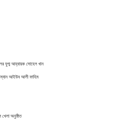
ের যুগ্ম আহ্বায়ক সোহেল খান
য়ারম্যান আইউব আলী ফাহিম
 খেলা অনুষ্ঠিত