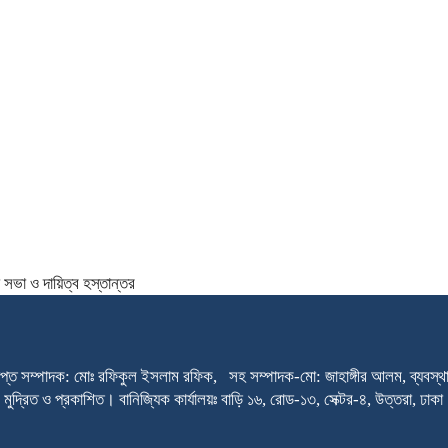
সভা ও দায়িত্ব হস্তান্তর
প্ত সম্পাদক: মোঃ রফিকুল ইসলাম রফিক, সহ সম্পাদক-মো: জাহাঙ্গীর আলম, ব্যবস্থাপ
থেকে মুদ্রিত ও প্রকাশিত। বানিজ্যিক কার্যালয়ঃ বাড়ি ১৬, রোড-১৩, সেক্টর-৪, উত্