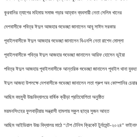
কুরবানির ত্যাগের মহিমায় সমাজ গড়ার আহ্বান ব্যবসায়ী নেতা সেলিম খানের
দেশবাসীকে পবিত্র ঈদুল আজহার শুভেচ্ছা জানালেন আবু সাঈদ সরকার
পূবাইলবাসীকে ঈদুল আজহার শুভেচ্ছা জানালেন বিএনপি নেতা রাশেদ মোল্লা
পূবাইলবাসীকে পবিত্র ঈদুল আজহার শুভেচ্ছা জানালেন আরিফ হোসেন ভূইয়া
পবিত্র ঈদুল আজহায় পূবাইলবাসীকে আন্তরিক শুভেচ্ছা জানালেন পূবাইল থানা যুবদল
ঈদুল আজহা উপলক্ষে দেশবাসীকে শুভেচ্ছা জানালেন লতা গ্রুপ অব কোম্পানির চে
আছিম বহুমুখী উচ্চবিদ্যালয়ে বার্ষিক ক্রীড়া প্রতিযোগিতা অনুষ্ঠিত
ময়মনসিংহের ফুলবাড়ীয়ায় সন্ত্রাসী হামলায় স্কুল ছাত্র সুজন আহত
আছিম আইডিয়াল উচ্চ বিদ্যালয় মাঠে “টেপ টেনিস ক্রিকেট টুর্নামেন্ট-২০২৪” ফাইনাল