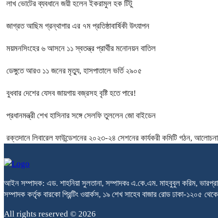
লাখ ভোটের ব্যবধানে জয়ী হলেন ইকরামুল হক টিটু
জাগ্রত আছিম গ্রন্থাগার এর ৭ম প্রতিষ্ঠাবার্ষিকী উৎযাপন
ময়মনসিংহের ৬ আসনে ১১ স্বতন্ত্র প্রার্থীর মনোনয়ন বাতিল
ডেঙ্গুতে আরও ১১ জনের মৃত্যু, হাসপাতালে ভর্তি ২৯০৫
বুধবার দেশের যেসব জায়গায় বজ্রসহ বৃষ্টি হতে পারে!
প্রধানমন্ত্রী শেখ হাসিনার সঙ্গে সেলফি তুললেন জো বাইডেন
রক্তদানে লিবারেল ফাউন্ডেশনের ২০২৩-২৪ সেশনের কার্যকরী কমিটি গঠন, আলোচনা 
আইন সম্পাদক: এড. শাহনিয়া সুলতানা, সম্পাদকঃ এ.কে.এম. মাহবুবুল করিম, ভারপ্রা
সম্পাদক কর্তৃক বারকো প্রিন্টিং ওয়ার্কস, ১৯ শেখ সাহেব বাজার রোড ঢাকা-১২০৫ 
All rights reserved © 2026