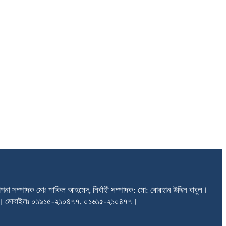
না সম্পাদক মোঃ শাকিল আহমেদ, নির্বাহী সম্পাদক: মো: বোরহান উদ্দিন বাবুল।
তরা, ঢাকা। মোবাইলঃ ০১৯১৫-২১০৪৭৭, ০১৬১৫-২১০৪৭৭।