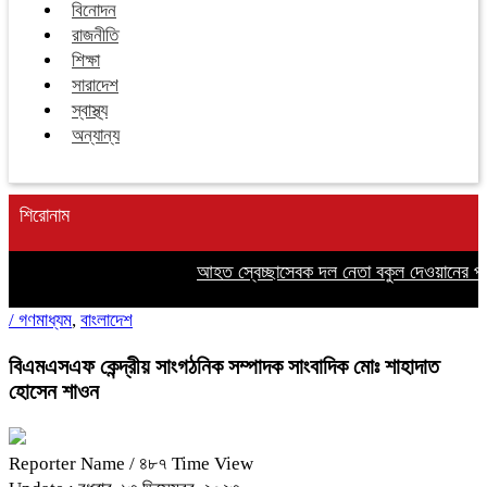
বিনোদন
রাজনীতি
শিক্ষা
সারাদেশ
স্বাস্থ্য
অন্যান্য
শিরোনাম
আহত স্বেচ্ছাসেবক দল নেতা বকুল দেওয়ানের পাশ
/
গণমাধ্যম
,
বাংলাদেশ
বিএমএসএফ কেন্দ্রীয় সাংগঠনিক সম্পাদক সাংবাদিক মোঃ শাহাদাত
হোসেন শাওন
Reporter Name
/ ৪৮৭ Time View