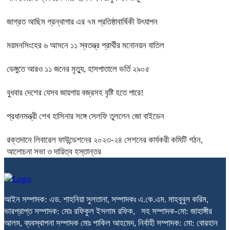
জাগ্রত আছিম গ্রন্থাগার এর ৭ম প্রতিষ্ঠাবার্ষিকী উৎযাপন
ময়মনসিংহের ৬ আসনে ১১ স্বতন্ত্র প্রার্থীর মনোনয়ন বাতিল
ডেঙ্গুতে আরও ১১ জনের মৃত্যু, হাসপাতালে ভর্তি ২৯০৫
বুধবার দেশের যেসব জায়গায় বজ্রসহ বৃষ্টি হতে পারে!
প্রধানমন্ত্রী শেখ হাসিনার সঙ্গে সেলফি তুললেন জো বাইডেন
রক্তদানে লিবারেল ফাউন্ডেশনের ২০২৩-২৪ সেশনের কার্যকরী কমিটি গঠন,
আলোচনা সভা ও দায়িত্ব হস্তান্তর
আইন সম্পাদক: এড. শাহনিয়া সুলতানা, সম্পাদকঃ এ.কে.এম. মাহবুবুল করিম,
ভারপ্রাপ্ত সম্পাদক: মোঃ রফিকুল ইসলাম রফিক, সহ সম্পাদক-মো: জাহাঙ্গীর
আলম, ব্যবস্থাপনা সম্পাদক মোঃ শাকিল আহমেদ, নির্বাহী সম্পাদক: মো: বোরহান