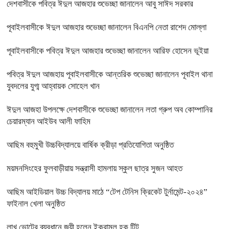
দেশবাসীকে পবিত্র ঈদুল আজহার শুভেচ্ছা জানালেন আবু সাঈদ সরকার
পূবাইলবাসীকে ঈদুল আজহার শুভেচ্ছা জানালেন বিএনপি নেতা রাশেদ মোল্লা
পূবাইলবাসীকে পবিত্র ঈদুল আজহার শুভেচ্ছা জানালেন আরিফ হোসেন ভূইয়া
পবিত্র ঈদুল আজহায় পূবাইলবাসীকে আন্তরিক শুভেচ্ছা জানালেন পূবাইল থানা
যুবদলের যুগ্ম আহ্বায়ক সোহেল খান
ঈদুল আজহা উপলক্ষে দেশবাসীকে শুভেচ্ছা জানালেন লতা গ্রুপ অব কোম্পানির
চেয়ারম্যান আইউব আলী ফাহিম
আছিম বহুমুখী উচ্চবিদ্যালয়ে বার্ষিক ক্রীড়া প্রতিযোগিতা অনুষ্ঠিত
ময়মনসিংহের ফুলবাড়ীয়ায় সন্ত্রাসী হামলায় স্কুল ছাত্র সুজন আহত
আছিম আইডিয়াল উচ্চ বিদ্যালয় মাঠে “টেপ টেনিস ক্রিকেট টুর্নামেন্ট-২০২৪”
ফাইনাল খেলা অনুষ্ঠিত
লাখ ভোটের ব্যবধানে জয়ী হলেন ইকরামুল হক টিটু