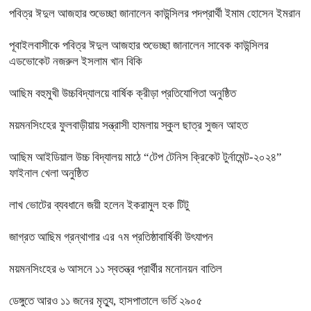
পবিত্র ঈদুল আজহার শুভেচ্ছা জানালেন কাউন্সিলর পদপ্রার্থী ইমাম হোসেন ইমরান
পূবাইলবাসীকে পবিত্র ঈদুল আজহার শুভেচ্ছা জানালেন সাবেক কাউন্সিলর
এডভোকেট নজরুল ইসলাম খান বিকি
আছিম বহুমুখী উচ্চবিদ্যালয়ে বার্ষিক ক্রীড়া প্রতিযোগিতা অনুষ্ঠিত
ময়মনসিংহের ফুলবাড়ীয়ায় সন্ত্রাসী হামলায় স্কুল ছাত্র সুজন আহত
আছিম আইডিয়াল উচ্চ বিদ্যালয় মাঠে “টেপ টেনিস ক্রিকেট টুর্নামেন্ট-২০২৪”
ফাইনাল খেলা অনুষ্ঠিত
লাখ ভোটের ব্যবধানে জয়ী হলেন ইকরামুল হক টিটু
জাগ্রত আছিম গ্রন্থাগার এর ৭ম প্রতিষ্ঠাবার্ষিকী উৎযাপন
ময়মনসিংহের ৬ আসনে ১১ স্বতন্ত্র প্রার্থীর মনোনয়ন বাতিল
ডেঙ্গুতে আরও ১১ জনের মৃত্যু, হাসপাতালে ভর্তি ২৯০৫