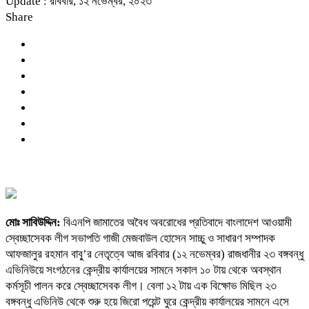
Update : রবিবার, ১২ নভেম্বর, ২০২৩
Share
মোঃ সাবিউদ্দিন:
বিএনপি জামাতের অবৈধ অবরোধের প্রতিবাদে বাংলাদেশ আওয়ামী
স্বেচ্ছাসেবক লীগ সভাপতি গাজী মেজবাউল হোসেন সাচ্চু ও সাধারণ সম্পাদক
আফজালুর রহমান বাবু্’র নেতৃত্বে আজ রবিবার (১২ নভেম্বর) রাজধানীর ২৩ বঙ্গবন্ধু
এভিনিউয়ে সংগঠনের কেন্দ্রীয় কার্যালয়ের সামনে সকাল ১০ টায় থেকে অবস্থান
কর্মসূচী পালন করে স্বেচ্ছাসেবক লীগ। বেলা ১২ টায় এক বিক্ষোভ মিছিল ২৩
বঙ্গবন্ধু এভিনিউ থেকে শুরু হয়ে জিরো পয়েন্ট ঘুরে কেন্দ্রীয় কার্যালয়ের সামনে এসে