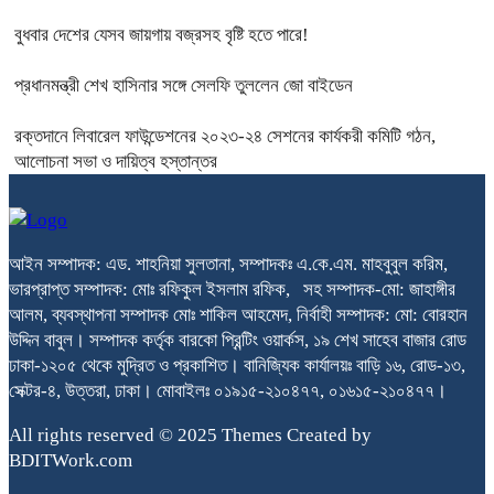
বুধবার দেশের যেসব জায়গায় বজ্রসহ বৃষ্টি হতে পারে!
প্রধানমন্ত্রী শেখ হাসিনার সঙ্গে সেলফি তুললেন জো বাইডেন
রক্তদানে লিবারেল ফাউন্ডেশনের ২০২৩-২৪ সেশনের কার্যকরী কমিটি গঠন,
আলোচনা সভা ও দায়িত্ব হস্তান্তর
আইন সম্পাদক: এড. শাহনিয়া সুলতানা, সম্পাদকঃ এ.কে.এম. মাহবুবুল করিম,
ভারপ্রাপ্ত সম্পাদক: মোঃ রফিকুল ইসলাম রফিক, সহ সম্পাদক-মো: জাহাঙ্গীর
আলম, ব্যবস্থাপনা সম্পাদক মোঃ শাকিল আহমেদ, নির্বাহী সম্পাদক: মো: বোরহান
উদ্দিন বাবুল। সম্পাদক কর্তৃক বারকো প্রিন্টিং ওয়ার্কস, ১৯ শেখ সাহেব বাজার রোড
ঢাকা-১২০৫ থেকে মুদ্রিত ও প্রকাশিত। বানিজ্যিক কার্যালয়ঃ বাড়ি ১৬, রোড-১৩,
সেক্টর-৪, উত্তরা, ঢাকা। মোবাইলঃ ০১৯১৫-২১০৪৭৭, ০১৬১৫-২১০৪৭৭।
All rights reserved © 2025 Themes Created by
BDITWork.com