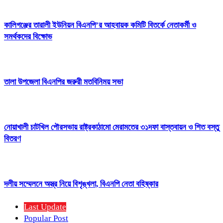
কালিগঞ্জের তারালী ইউনিয়ন বিএনপি’র আহবায়ক কমিটি বিতর্কে নেতাকর্মী ও
সমর্থকদের বিক্ষোভ
তালা উপজেলা বিএনপির জরুরী মতবিনিময় সভা
নোয়াখালী চাটখিল পৌরসভায় রাষ্ট্রকাঠামো মেরামতের ৩১দফা বাস্তবায়ন ও শিত বস্তু
বিতরণ
দলীয় সম্মেলনে অস্ত্র নিয়ে বিশৃঙ্খলা, বিএনপি নেতা বহিষ্কার
Last Update
Popular Post