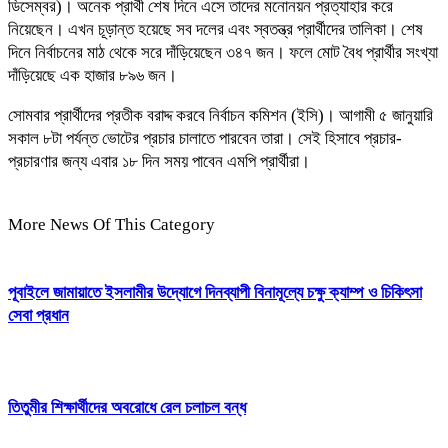
ডিসেম্বর)। অনেক প্রার্থী শেষ দিনে এসে তাদের মনোনয়ন প্রত্যাহার করে
নিয়েছেন। এখন চূড়ান্ত হয়েছে সব দলের এবং স্বতন্ত্র প্রার্থীদের তালিকা। শেষ
দিনে নির্বাচনের মাঠ থেকে সরে দাঁড়িয়েছেন ৩৪৭ জন। ফলে মোট বৈধ প্রার্থীর সংখ্যা
দাঁড়িয়েছে এক হাজার ৮৯৬ জন।
সোমবার প্রার্থীদের প্রতীক বরাদ্দ করবে নির্বাচন কমিশন (ইসি)। আগামী ৫ জানুয়ারি
সকাল ৮টা পর্যন্ত ভোটের প্রচার চালাতে পারবেন তারা। সেই হিসাবে প্রচার-
প্রচারণার জন্য এবার ১৮ দিন সময় পাবেন এমপি প্রার্থীরা।
More News Of This Category
পূবাইলে জামায়াতে ইসলামীর উদ্যোগে দিনব্যাপী বিনামূল্যে চক্ষু ক্যাম্প ও চিকিৎসা
সেবা প্রধান
তিতুমীর শিক্ষার্থীদের অবরোধে রেল চলাচল বন্ধ