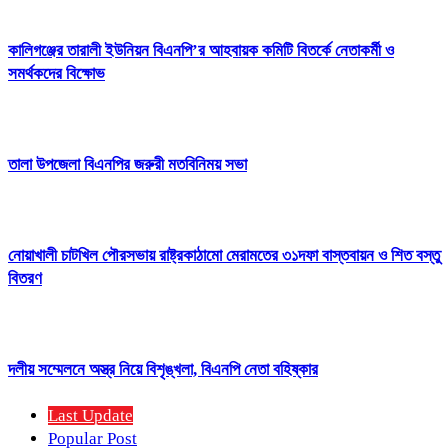
কালিগঞ্জের তারালী ইউনিয়ন বিএনপি’র আহবায়ক কমিটি বিতর্কে নেতাকর্মী ও
সমর্থকদের বিক্ষোভ
তালা উপজেলা বিএনপির জরুরী মতবিনিময় সভা
নোয়াখালী চাটখিল পৌরসভায় রাষ্ট্রকাঠামো মেরামতের ৩১দফা বাস্তবায়ন ও শিত বস্তু
বিতরণ
দলীয় সম্মেলনে অস্ত্র নিয়ে বিশৃঙ্খলা, বিএনপি নেতা বহিষ্কার
Last Update
Popular Post