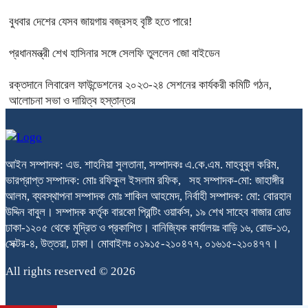
বুধবার দেশের যেসব জায়গায় বজ্রসহ বৃষ্টি হতে পারে!
প্রধানমন্ত্রী শেখ হাসিনার সঙ্গে সেলফি তুললেন জো বাইডেন
রক্তদানে লিবারেল ফাউন্ডেশনের ২০২৩-২৪ সেশনের কার্যকরী কমিটি গঠন,
আলোচনা সভা ও দায়িত্ব হস্তান্তর
আইন সম্পাদক: এড. শাহনিয়া সুলতানা, সম্পাদকঃ এ.কে.এম. মাহবুবুল করিম,
ভারপ্রাপ্ত সম্পাদক: মোঃ রফিকুল ইসলাম রফিক, সহ সম্পাদক-মো: জাহাঙ্গীর
আলম, ব্যবস্থাপনা সম্পাদক মোঃ শাকিল আহমেদ, নির্বাহী সম্পাদক: মো: বোরহান
উদ্দিন বাবুল। সম্পাদক কর্তৃক বারকো প্রিন্টিং ওয়ার্কস, ১৯ শেখ সাহেব বাজার রোড
ঢাকা-১২০৫ থেকে মুদ্রিত ও প্রকাশিত। বানিজ্যিক কার্যালয়ঃ বাড়ি ১৬, রোড-১৩,
সেক্টর-৪, উত্তরা, ঢাকা। মোবাইলঃ ০১৯১৫-২১০৪৭৭, ০১৬১৫-২১০৪৭৭।
All rights reserved © 2026