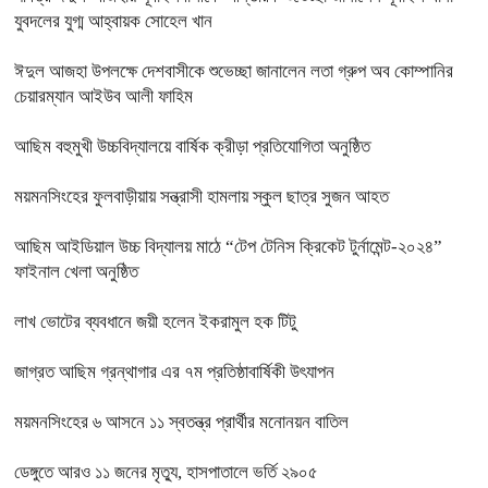
যুবদলের যুগ্ম আহ্বায়ক সোহেল খান
ঈদুল আজহা উপলক্ষে দেশবাসীকে শুভেচ্ছা জানালেন লতা গ্রুপ অব কোম্পানির
চেয়ারম্যান আইউব আলী ফাহিম
আছিম বহুমুখী উচ্চবিদ্যালয়ে বার্ষিক ক্রীড়া প্রতিযোগিতা অনুষ্ঠিত
ময়মনসিংহের ফুলবাড়ীয়ায় সন্ত্রাসী হামলায় স্কুল ছাত্র সুজন আহত
আছিম আইডিয়াল উচ্চ বিদ্যালয় মাঠে “টেপ টেনিস ক্রিকেট টুর্নামেন্ট-২০২৪”
ফাইনাল খেলা অনুষ্ঠিত
লাখ ভোটের ব্যবধানে জয়ী হলেন ইকরামুল হক টিটু
জাগ্রত আছিম গ্রন্থাগার এর ৭ম প্রতিষ্ঠাবার্ষিকী উৎযাপন
ময়মনসিংহের ৬ আসনে ১১ স্বতন্ত্র প্রার্থীর মনোনয়ন বাতিল
ডেঙ্গুতে আরও ১১ জনের মৃত্যু, হাসপাতালে ভর্তি ২৯০৫