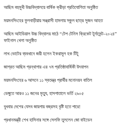
আছিম বহুমুখী উচ্চবিদ্যালয়ে বার্ষিক ক্রীড়া প্রতিযোগিতা অনুষ্ঠিত
ময়মনসিংহের ফুলবাড়ীয়ায় সন্ত্রাসী হামলায় স্কুল ছাত্র সুজন আহত
আছিম আইডিয়াল উচ্চ বিদ্যালয় মাঠে “টেপ টেনিস ক্রিকেট টুর্নামেন্ট-২০২৪”
ফাইনাল খেলা অনুষ্ঠিত
লাখ ভোটের ব্যবধানে জয়ী হলেন ইকরামুল হক টিটু
জাগ্রত আছিম গ্রন্থাগার এর ৭ম প্রতিষ্ঠাবার্ষিকী উৎযাপন
ময়মনসিংহের ৬ আসনে ১১ স্বতন্ত্র প্রার্থীর মনোনয়ন বাতিল
ডেঙ্গুতে আরও ১১ জনের মৃত্যু, হাসপাতালে ভর্তি ২৯০৫
বুধবার দেশের যেসব জায়গায় বজ্রসহ বৃষ্টি হতে পারে!
প্রধানমন্ত্রী শেখ হাসিনার সঙ্গে সেলফি তুললেন জো বাইডেন