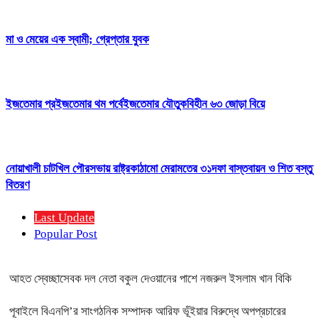
মা ও মেয়ের এক স্বামী; গ্রেপ্তার যুবক
ইজতেমার প্রইজতেমার থম পর্বেইজতেমার যৌতুকবিহীন ৬৩ জোড়া বিয়ে
নোয়াখালী চাটখিল পৌরসভায় রাষ্ট্রকাঠামো মেরামতের ৩১দফা বাস্তবায়ন ও শিত বস্তু
বিতরণ
Last Update
Popular Post
আহত স্বেচ্ছাসেবক দল নেতা বকুল দেওয়ানের পাশে নজরুল ইসলাম খান বিকি
পূবাইলে বিএনপি’র সাংগঠনিক সম্পাদক আরিফ ভূঁইয়ার বিরুদ্ধে অপপ্রচারের