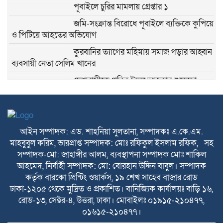
পূবাইলে চুরির মামলায় গ্রেপ্তার ১
জমি-সংক্রান্ত বিরোধে পূবাইলে ব্যক্তিকে কুপিয়ে
ও পিটিয়ে আহতের অভিযোগ
কুরবানির ত্যাগের মহিমায় সমাজ গড়ার আহ্বান
ব্যবসায়ী নেতা সেলিম খানের
দেশবাসীকে পবিত্র ঈদুল আজহার শুভেচ্ছা
জানালেন আবু সাঈদ সরকার
পূবাইলবাসীকে ঈদুল আজহার শুভেচ্ছা
জানালেন বিএনপি নেতা রাশেদ মোল্লা
আইন সম্পাদক: এড. শাহনিয়া সুলতানা, সম্পাদকঃ এ.কে.এম.
মাহবুবুল করিম, ভারপ্রাপ্ত সম্পাদক: মোঃ রফিকুল ইসলাম রফিক, সহ
পূবাইলবাসীকে পবিত্র ঈদুল আজহার শুভেচ্ছা
সম্পাদক-মো: জাহাঙ্গীর আলম, ব্যবস্থাপনা সম্পাদক মোঃ শাকিল
জানালেন আরিফ হোসেন ভূইয়া
আহমেদ, নির্বাহী সম্পাদক: মো: বোরহান উদ্দিন বাবুল। সম্পাদক
কর্তৃক বারকো প্রিন্টিং ওয়ার্কস, ১৯ শেখ সাহেব বাজার রোড
ঢাকা-১২০৫ থেকে মুদ্রিত ও প্রকাশিত। বানিজ্যিক কার্যালয়ঃ বাড়ি ১৬,
পবিত্র ঈদুল আজহায় পূবাইলবাসীকে আন্তরিক
রোড-১৩, সেক্টর-৪, উত্তরা, ঢাকা। মোবাইলঃ ০১৯১৫-২১০৪৭৭,
শুভেচ্ছা জানালেন পূবাইল থানা যুবদলের যুগ্ম
০১৬১৫-২১০৪৭৭।
আহ্বায়ক সোহেল খান