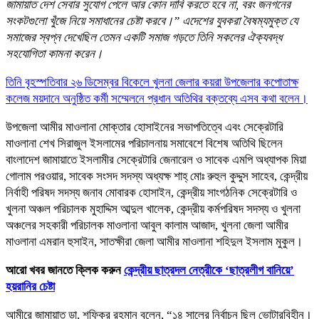
জামায়াত দেশ সেবার সুযোগ পেলে আর কোন দাবি করতে হবে না, বরং জনগনের
সংকটগুলো খুঁজে নিয়ে সমাধানের চেষ্টা করবে।” এদেশের যুবকরা বৈষম্যমুক্ত যে
সমাজের স্বপ্ন দেখেছিল তেমন একটি সমাজ গড়তে তিনি সকলের ঐক্যবদ্ধ
সহযোগিতা কামনা করেন।
তিনি বৃহস্পতিবার ২৬ ডিসেম্বর বিকেলে খুলনা জেলার কয়রা উপজেলার কপোতাক্ষ
কলেজ ময়দানে অনুষ্ঠিত কর্মী সম্মেলনে প্রধান অতিথির বক্তব্যে এসব কথা বলেন।
উপজেলা আমীর মাওলানা মোক্তার হোসাইনের সভাপতিত্বে এবং সেক্রেটারি
মাওলানা শেখ সিরাজুল ইসলামের পরিচালনায় সমাবেশে বিশেষ অতিথি ছিলেন
বাংলাদেশ জামায়াতে ইসলামীর সেক্রেটারি জেনারেল ও সাবেক এমপি অধ্যাপক মিয়া
গোলাম পরওয়ার, সাবেক সংসদ সদস্য অধ্যক্ষ শাহ্ মোঃ রুহুল কুদ্দুস সাহেব, কেন্দ্রীয়
নির্বাহী পরিষদ সদস্য জনাব মোবারক হোসাইন, কেন্দ্রীয় সাংগঠনিক সেক্রেটারি ও
খুলনা অঞ্চল পরিচালক মুহাদ্দিস আব্দুল খালেক, কেন্দ্রীয় কর্মপরিষদ সদস্য ও খুলনা
অঞ্চলের সহকারী পরিচালক মাওলানা আবুল কালাম আজাদ, খুলনা জেলা আমীর
মাওলানা এমরান হুসাইন, সাতক্ষীরা জেলা আমীর মাওলানা শহিদুল ইসলাম মুকুল।
আরো খবর জানতে ক্লিক করুন
কেন্দ্রীয় ছাত্রদল নেত্রীকে ‘ছাত্রলীগ বানিয়ে’
হয়রানির চেষ্টা
আমীরে জামায়াত ডা. শফিকুর রহমান বলেন, “১৪ সালের নির্বাচন ছিল ভোটারবিহীন।