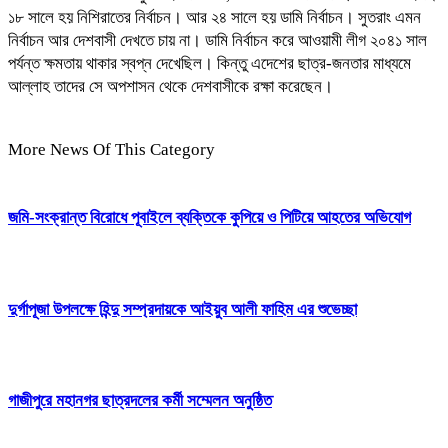
১৮ সালে হয় নিশিরাতের নির্বাচন। আর ২৪ সালে হয় ডামি নির্বাচন। সুতরাং এমন
নির্বাচন আর দেশবাসী দেখতে চায় না। ডামি নির্বাচন করে আওয়ামী লীগ ২০৪১ সাল
পর্যন্ত ক্ষমতায় থাকার স্বপ্ন দেখেছিল। কিন্তু এদেশের ছাত্র-জনতার মাধ্যমে
আল্লাহ তাদের সে অপশাসন থেকে দেশবাসীকে রক্ষা করেছেন।
More News Of This Category
জমি-সংক্রান্ত বিরোধে পূবাইলে ব্যক্তিকে কুপিয়ে ও পিটিয়ে আহতের অভিযোগ
দুর্গাপূজা উপলক্ষে হিন্দু সম্প্রদায়কে আইয়ুব আলী ফাহিম এর শুভেচ্ছা
গাজীপুরে মহানগর ছাত্রদলের কর্মী সম্মেলন অনুষ্ঠিত