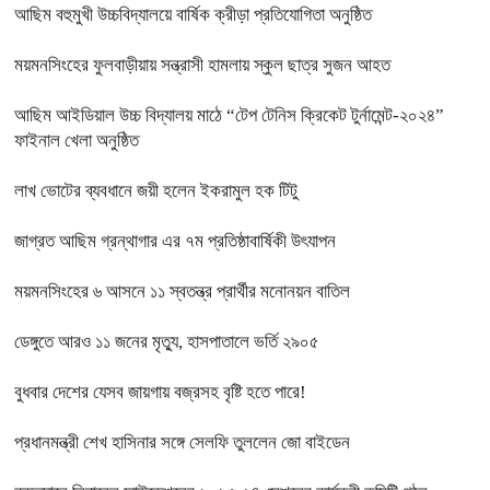
আছিম বহুমুখী উচ্চবিদ্যালয়ে বার্ষিক ক্রীড়া প্রতিযোগিতা অনুষ্ঠিত
ময়মনসিংহের ফুলবাড়ীয়ায় সন্ত্রাসী হামলায় স্কুল ছাত্র সুজন আহত
আছিম আইডিয়াল উচ্চ বিদ্যালয় মাঠে “টেপ টেনিস ক্রিকেট টুর্নামেন্ট-২০২৪”
ফাইনাল খেলা অনুষ্ঠিত
লাখ ভোটের ব্যবধানে জয়ী হলেন ইকরামুল হক টিটু
জাগ্রত আছিম গ্রন্থাগার এর ৭ম প্রতিষ্ঠাবার্ষিকী উৎযাপন
ময়মনসিংহের ৬ আসনে ১১ স্বতন্ত্র প্রার্থীর মনোনয়ন বাতিল
ডেঙ্গুতে আরও ১১ জনের মৃত্যু, হাসপাতালে ভর্তি ২৯০৫
বুধবার দেশের যেসব জায়গায় বজ্রসহ বৃষ্টি হতে পারে!
প্রধানমন্ত্রী শেখ হাসিনার সঙ্গে সেলফি তুললেন জো বাইডেন